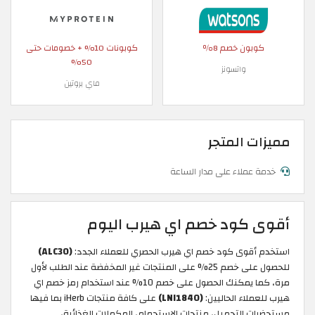
كوبون خصم 8٪
كوبونات 10% + خصومات حتى
50%
واتسونز
ماي بروتين
مميزات المتجر
خدمة عملاء على مدار الساعة
أقوى كود خصم اي هيرب اليوم
استخدم أقوى كود خصم اي هيرب الحصري للعملاء الجدد:
(ALC30)
للحصول على خصم 25% على المنتجات غير المخفضة عند الطلب لأول
مرة، كما يمكنك الحصول على خصم 10% عند استخدام رمز خصم اي
هيرب للعملاء الحاليين:
(LNI1840)
على كافة منتجات iHerb بما فيها
مستحضرات التجميل، منتجات الاستحمام، المكملات الغذائية،