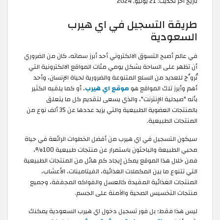
تاريخ آخر تحديث:
21 يوليو, 2024
طريقة التسجيل في اي هيرب
السعودية
في عالم أصبح التسوق الالكتروني أحد أبرز سماته، كان من الضروري
أن تظهر على الساحة بشكل يومي مئات المواقع الالكترونية التي
تُروِّج للعديد من السلع المتنوعة والضرورية لحياة الإنسان، وأحد
أهم وأبرز تلك المواقع هو
موقع اي هيرب
، أو كما يلقبه الكثير
بأنه "صيدلية الإنترنت"، والذي يسعى لتقديم كل ما يتعلق
بالمنتجات العضوية الطبيعية والتي يزيد عددها عن 35 ألف نوع من
المنتجات الطبيعية.
سيكون التسجيل في اي هيرب من أفضل الخطوات الرائعة في حياة
محبي الطبيعة والباحثون باستمرار عن منتجات طبيعية 100%،
فمن خلال هذا الموقع يمكن إيجاد كم هائل من المنتجات الطبيعية
التي تتنوع ما بين المكملات الغذائية، الفيتامينات، الأعشاب،
المنتجات الغذائية المفيدة كالعسل والفواكه المجففة، وجميع
منتجات التخسيس الصحية والآمنة على الجسم.
ليس هذا فقط؛ بل فور تسجيل دخول اي هيرب السعودية يمكنك