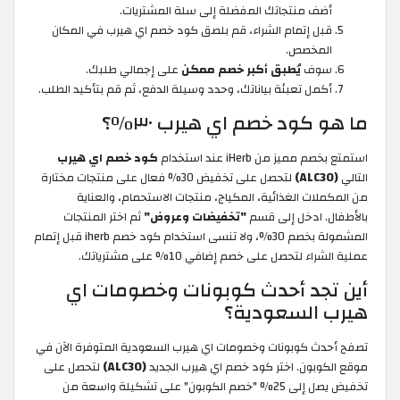
أضف منتجاتك المفضلة إلى سلة المشتريات.
قبل إتمام الشراء، قم بلصق كود خصم اي هيرب
في المكان
المخصص.
سوف
يُطبق أكبر خصم ممكن
على إجمالي طلبك.
أكمل تعبئة بياناتك، وحدد وسيلة الدفع، ثم قم بتأكيد الطلب.
ما هو كود خصم اي هيرب ٣٠٪؟
استمتع بخصم مميز من iHerb عند استخدام
كود خصم اي هيرب
التالي
(ALC30)
لتحصل على تخفيض 30% فعال على منتجات مختارة
من المكملات الغذائية، المكياج، منتجات الاستحمام، والعناية
بالأطفال. ادخل إلى قسم
"تخفيضات وعروض"
ثم اختر المنتجات
المشمولة بخصم 30%، ولا تنسى استخدام كود خصم iherb
قبل إتمام
عملية الشراء لتحصل على خصم إضافي 10% على مشترياتك.
أين تجد أحدث كوبونات وخصومات اي
هيرب السعودية؟
تصفح أحدث كوبونات وخصومات اي هيرب السعودية المتوفرة الآن في
موقع الكوبون. اختر كود خصم اي هيرب الجديد
(ALC30)
لتحصل على
تخفيض يصل إلى 25% "خصم الكوبون" على تشكيلة واسعة من