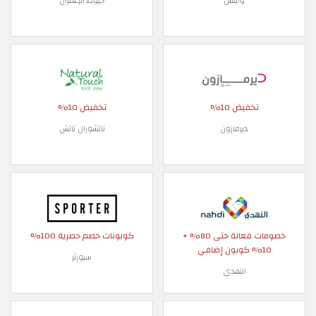
وايتس
خيوط الزعفران
تخفيض 10%
تخفيض 10%
ديرمازون
ناتشورال تاتش
خصومات فعالة حتى 80% +
كوبونات خصم حصرية 100%
10% كوبون إضافي
سبورتر
النهدي