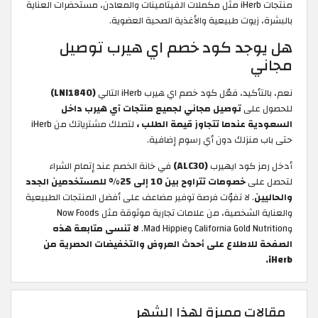
منتجات iHerb مثل مكملات الفيتامينات والمعادن، مستحضرات العناية
بالبشرة، زيوت طبيعية والأغذية الصحية العضوية.
هل يوجد كود خصم اي هيرب توصيل
مجاني
نعم، بالتأكيد، فعّل كود خصم اي هيرب iHerb التالي
(LNI1840)
للحصول على
توصيل مجاني لجميع منتجات آي هيرب داخل
السعودية عندما تتجاوز قيمة الطلب ،
لتصلك مشترياتك من iHerb
حتى باب منزلك دون أي رسوم إضافية.
أدخل رمز كود ايهيرب
(ALC30)
في خانة الخصم عند إتمام الشراء
لتحصل على
خصومات تتراوح بين 10 إلى 25% للمستخدمين الجدد
والحاليين
. لا تفوّت فرصة توفير مضاعف على أفضل المنتجات الطبيعية
والعناية الشخصية، من علامات تجارية موثوقة مثل Now Foods
وCalifornia Gold Nutrition وMad Hippie.
لا تنسى متابعة هذه
الصفحة للاطلاع على أحدث العروض والتخفيضات الحصرية من
iHerb.
مقالات مميزة لهذا الشهر