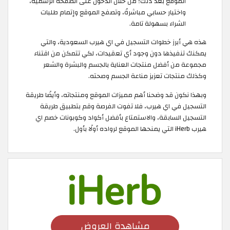
الموقع بعد ذلك؛ من خلال الدخول على الصفحة الرسمية،
واختيار حسابي مباشرةً، وتصفح الموقع وإتمام طلبات
الشراء بسهولة تامة.
هذه هي أبرز خطوات التسجيل في اي هيرب السعودية، والتي
يمكنك تنفيذها دون وجود أي تعقيدات، لكي تتمكن من اقتناء
مجموعة من أفضل منتجات العناية بالجسم والبشرة والشعر
وكذلك منتجات تعزيز مناعة الجسم وصحته.
وبهذا نكون قد وضحنا أهم مميزات الموقع ومنتجاته، وأيضًا طريقة
التسجيل في اي هيرب، فلا تفوت الفرصة وقم بتطبيق طريقة
التسجيل السابقة، والاستمتاع بأفضل أكواد وكوبونات خصم اي
هيرب iHerb التي يمنحها الموقع لرواده أولًا بأول.
مشاهدة العروض