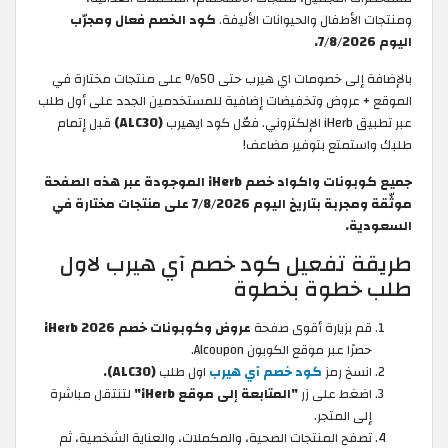
ومنتجات الأطفال والحيوانات الأليفة.
كود الخصم فعال ومجرّب
اليوم 7/8/2026.
بالإضافة إلى خصومات اي هيرب حتى 50% على منتجات مختارة في
الموقع + عروض وتخفيضات إضافية للمستخدمين الجدد على أول طلب
عبر تطبيق iHerb الإلكتروني. فعّل كود ايهيرب
(ALC30)
قبل إتمام
طلبك واستمتع بتوفير مضاعف!
جميع كوبونات واكواد خصم iHerb الموجودة عبر هذه الصفحة
موثّقة ومجربة بتاريخ اليوم 7/8/2026 على منتجات مختارة في
السعودية.
طريقة تفعيل كود خصم آي هيرب لاول
طلب خطوة بخطوة
قم بزيارة أقوى صفحة
عروض وكوبونات خصم iHerb 2026
حصرًا عبر موقع الكوبون Alcoupon.
انسخ رمز
كود خصم آي هيرب
اول طلب
(ALC30).
اضغط على زر
"المتابعة إلى موقع iHerb"
لتنتقل مباشرة
إلى المتجر.
تصفح المنتجات الصحية، والمكملات، والعناية الشخصية، ثم