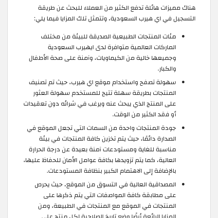
هناك مميزات هائلة تدفع الكثير من العملاء للبحث عن طريقة
التسجيل في اي هيرب السعودية، وتتمثل تلك المزايا فيما يلي:
مئات المنتجات الطبيعية الصديقة للبيئة من مختلف
الماركات العالمية متوافرة لدى ايهيرب السعودية
وجميعها خالية من الكيماويات، وآمنة على صحة الأطفال
والكبار.
سهولة تصفح واستخدام موقع اي هيرب، حيث تم تصنيف
المنتجات بطريقة سهلة تتيح للمستخدم سهولة العثور
على المنتج الذي يبحث عنه ويرغب في شرائه دون تعقيدات
أو فقد الكثير من الوقت.
جودة المنتجات واحدة من السمات التي تجعل الموقع في
الصدارة دائمًا، حيث يتم تخزين كافة المنتجات في بيئة
مناسبة للغاية ومستودعات آمنة بعيدة عن درجة الحرارة
العالية، كما يتم تزويدها بكافة عوامل الأمان للحفاظ عليها،
بالإضافة إلى الاهتمام الكبير بنظافة المستودعات.
المصداقية العالية في التسوق من الموقع، حيث يحرص
على مطابقة كافة المواصفات التي يتم ذكرها على
المنتجات في الموقع مع المنتجات في الطبيعة، ومن
المزايا الرائعة أيضًا وضع تاريخ الصلاحية لكل منتج على