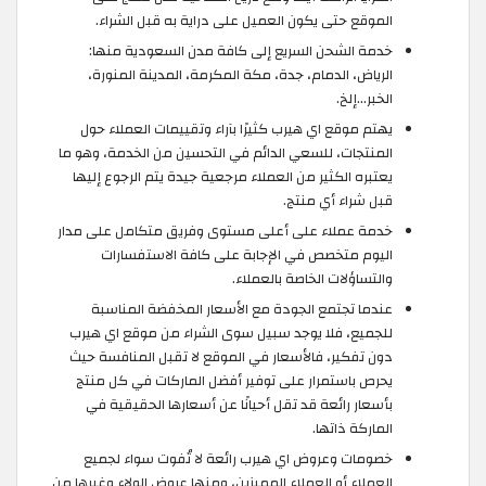
الموقع حتى يكون العميل على دراية به قبل الشراء.
خدمة الشحن السريع إلى كافة مدن السعودية منها:
الرياض، الدمام، جدة، مكة المكرمة، المدينة المنورة،
الخبر…إلخ.
يهتم موقع اي هيرب كثيرًا بآراء وتقييمات العملاء حول
المنتجات، للسعي الدائم في التحسين من الخدمة، وهو ما
يعتبره الكثير من العملاء مرجعية جيدة يتم الرجوع إليها
قبل شراء أي منتج.
خدمة عملاء على أعلى مستوى وفريق متكامل على مدار
اليوم متخصص في الإجابة على كافة الاستفسارات
والتساؤلات الخاصة بالعملاء.
عندما تجتمع الجودة مع الأسعار المخفضة المناسبة
للجميع، فلا يوجد سبيل سوى الشراء من موقع اي هيرب
دون تفكير، فالأسعار في الموقع لا تقبل المنافسة حيث
يحرص باستمرار على توفير أفضل الماركات في كل منتج
بأسعار رائعة قد تقل أحيانًا عن أسعارها الحقيقية في
الماركة ذاتها.
خصومات وعروض اي هيرب رائعة لا تُفوت سواء لجميع
العملاء أو العملاء المميزين، ومنها عروض الولاء وغيرها من