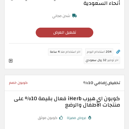
أنحاء السعودية
شحن مجاني
تفعيل العرض
204
استخدام اليوم
اخر استخدام منذ
4 ساعة
اخر توفير
32 ريال سعودي
تخفيض إضافي 10%
كوبون خصم
كوبون اي هيرب iHerb فعال بقيمة 10% على
منتجات الأطفال والرضع
عروض مميزة
كوبون موثق