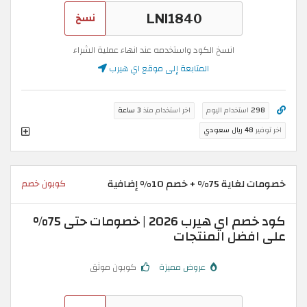
نسخ
انسخ الكود واستخدمه عند انهاء عملية الشراء
المتابعة إلى موقع اي هيرب
298
استخدام اليوم
اخر استخدام منذ
3 ساعة
اخر توفير
48 ريال سعودي
خصومات لغاية 75% + خصم 10% إضافية
كوبون خصم
كود خصم اي هيرب 2026 | خصومات حتى 75%
على افضل المنتجات
عروض مميزة
كوبون موثق