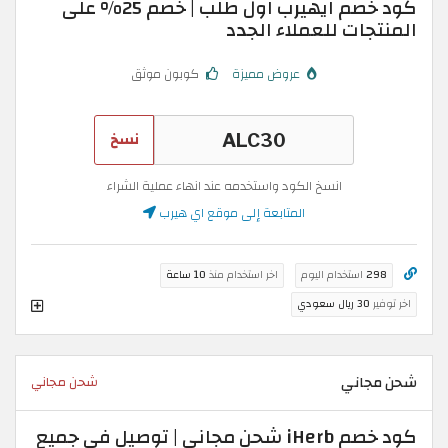
كود خصم ايهيرب اول طلب | خصم 25% على
المنتجات للعملاء الجدد
عروض مميزة
كوبون موثق
نسخ
انسخ الكود واستخدمه عند انهاء عملية الشراء
المتابعة إلى موقع اي هيرب
298
استخدام اليوم
اخر استخدام منذ
10 ساعة
اخر توفير
30 ريال سعودي
شحن مجاني
شحن مجاني
كود خصم iHerb شحن مجاني | توصيل في جميع