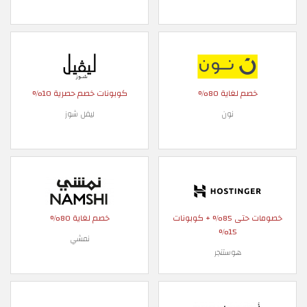
خصم لغاية 80%
كوبونات خصم حصرية 10%
نون
ليفل شوز
خصومات حتى 85% + كوبونات
خصم لغاية 80%
15%
نمشي
هوستنجر