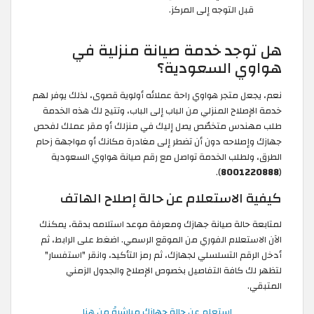
قبل التوجه إلى المركز.
هل توجد خدمة صيانة منزلية في
هواوي السعودية؟
نعم، يجعل متجر هواوي راحة عملائه أولوية قصوى، لذلك يوفر لهم
خدمة الإصلاح المنزلي من الباب إلى الباب، وتتيح لك هذه الخدمة
طلب مهندس متخصّص يصل إليك في منزلك أو مقر عملك لفحص
جهازك وإصلاحه دون أن تضطر إلى مغادرة مكانك أو مواجهة زحام
الطرق، ولطلب الخدمة تواصل مع رقم صيانة هواوي السعودية
).
8001220888
(
كيفية الاستعلام عن حالة إصلاح الهاتف
لمتابعة حالة صيانة جهازك ومعرفة موعد استلامه بدقة، يمكنك
الآن الاستعلام الفوري من الموقع الرسمي. اضغط على الرابط، ثم
أدخل الرقم التسلسلي لجهازك، ثم رمز التأكيد، وانقر "استفسار"
لتظهر لك كافة التفاصيل بخصوص الإصلاح والجدول الزمني
المتبقي.
استعلم عن حالة جهازك مباشرةً من هنا