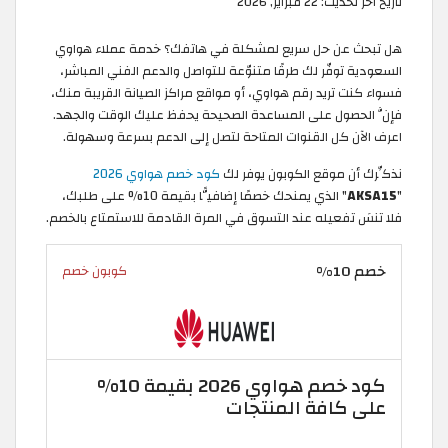
تاريخ آخر تحديث:
22 فبراير, 2026
هل تبحث عن حل سريع لمشكلة في هاتفك؟ خدمة عملاء هواوي
السعودية توفّر لك طرقًا متنوّعة للتواصل والدعم الفني المباشر،
فسواء كنت تريد رقم هواوي، أو مواقع مراكز الصيانة القريبة منك،
فإنَّ الحصول على المساعدة الصحيحة يحفظ عليك الوقت والجهد.
اعرف الآن كل القنوات المتاحة لتصل إلى الدعم بسرعة وسهولة.
نذكِّرك أن موقع الكوبون يوفر لك
كود خصم هواوي 2026
"
AKSA15
" الذي يمنحك خصمًا إضافيًّا بقيمة 10% على طلبك،
فلا تنسَ تفعيله عند التسوق في المرة القادمة للاستمتاع بالخصم.
خصم 10%
كوبون خصم
كود خصم هواوي 2026 بقيمة 10%
على كافة المنتجات