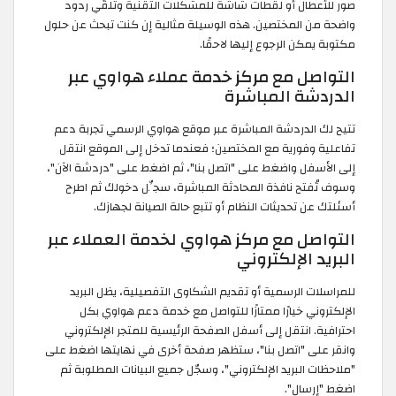
صور للأعطال أو لقطات شاشة للمشكلات التقنية وتلقّي ردود
واضحة من المختصين. هذه الوسيلة مثالية إن كنت تبحث عن حلول
مكتوبة يمكن الرجوع إليها لاحقًا.
التواصل مع مركز خدمة عملاء هواوي عبر
الدردشة المباشرة
تتيح لك الدردشة المباشرة عبر موقع هواوي الرسمي تجربة دعم
تفاعلية وفورية مع المختصين؛ فعندما تدخل إلى الموقع انتقل
إلى الأسفل واضغط على "اتصل بنا"، ثم اضغط على "دردشة الآن"،
وسوف تُفتح نافذة المحادثة المباشرة، سجِّل دخولك ثم اطرح
أسئلتك عن تحديثات النظام أو تتبع حالة الصيانة لجهازك.
التواصل مع مركز هواوي لخدمة العملاء عبر
البريد الإلكتروني
للمراسلات الرسمية أو تقديم الشكاوى التفصيلية، يظل البريد
الإلكتروني خيارًا ممتازًا للتواصل مع خدمة دعم هواوي بكل
احترافية. انتقل إلى أسفل الصفحة الرئيسية للمتجر الإلكتروني
وانقر على "اتصل بنا"، ستظهر صفحة أخرى في نهايتها اضغط على
"ملاحظات البريد الإلكتروني"، وسجّل جميع البيانات المطلوبة ثم
اضغط "إرسال".