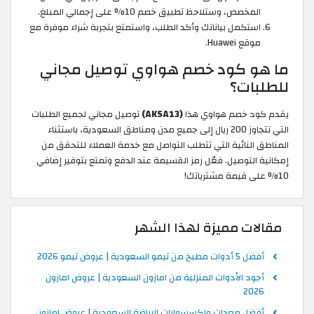
المخصص، وستلاحظ تطبيق خصم 10% على إجمالي المبلغ.
استكمل بياناتك وأكد الطلب، واستمتع بتجربة شراء موفرة مع
موقع Huawei.
ما هو كود خصم هواوي توصيل مجاني
للطلبات؟
يقدم كود خصم هواوي هذا
(AKSA13)
توصيل مجاني لجميع الطلبات
التي تتجاوز 200 ريال إلى جميع مدن ومناطق السعودية، باستثناء
المناطق النائية التي تتطلب التواصل مع خدمة العملاء للتحقق من
إمكانية التوصيل. فعّل رمز القسيمة عند الدفع وتمتع بتوفير إضافي
10% على قيمة مشترياتك!
مقالات مميزة لهذا الشهر
أفضل 5 أدوات مطبخ من تيمو السعودية | عروض تيمو 2026
أجود الأدوات المنزلية من امازون السعودية | عروض امازون
2026
أفضل معدات وإكسسوارات الرياضة السعودية | عروض امازون