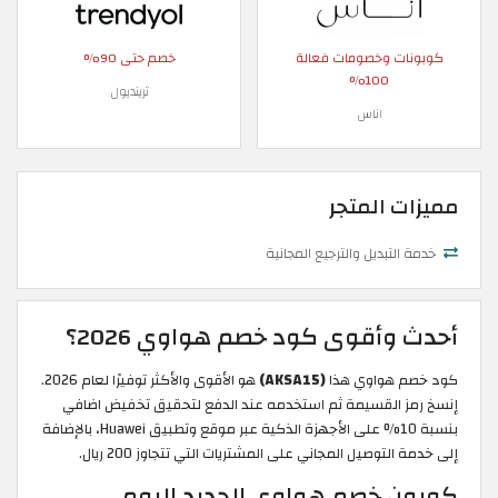
كوبونات وخصومات فعالة
خصم حتى 90%
100%
ترينديول
اناس
مميزات المتجر
خدمة التبديل والترجيع المجانية
أحدث وأقوى كود خصم هواوي 2026؟
كود خصم هواوي هذا
(AKSA15)
هو الأقوى والأكثر توفيرًا لعام 2026.
إنسخ رمز القسيمة ثم استخدمه عند الدفع لتحقيق تخفيض اضافي
بنسبة 10% على الأجهزة الذكية عبر موقع وتطبيق Huawei، بالإضافة
إلى خدمة التوصيل المجاني على المشتريات التي تتجاوز
200 ريال.
كوبون خصم هواوي الجديد اليوم