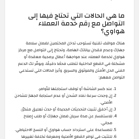
ما هي الحالات التي تحتاج فيها إلى
التواصل مع رقم خدمة العملاء
هواوي؟
هناك مواقف تقنية تستوجب تدخل المختصين لضمان سلامة
جهازك وعدم فقدان بياناتك الهامة، وتحتاج إلى التواصل مع مركز
هواوي لخدمة العملاء عند مواجهة أعطال برمجية معقدة أو
مشكلة في القطع الداخلية تتطلب فحصًا دقيقًا، ويوفّر لك الدعم
الفني الحل الأمثل والموثوق والسريع. وأبرز الحالات التي تستدعي
التواصل معهم:
عند كسر الشاشة أو توقف استجابتها للأوامر.
إن وجدت سرعة نفاد الشحن أو عدم استجابة الجهاز للشاحن
الأصلي.
إن أخفق تثبيت التحديثات الجديدة أو حدث تعليق متكرّر.
للاستفسار عن مدة سريان ضمان جهازك أو طلب إصلاح
مجاني.
للمساعدة على استرداد حساب هواوي أو النسخ الاحتياطي.
للتثبت في توافر القطع الأصلية ومعرفة تكلفة تغييرها