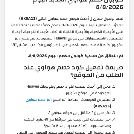
8/8/2026
تمتع بوصول حصري ل أحدث كوبون خصم هواوي التالي
(AKSA13)
المجرّب والفعال بتاريخ اليوم 8/8/2026. يقدم خصمًا فعالًا بقيمة 10%
على الأجهزة الذكية، والأجهزة القابلة للارتداء، الأجهزة اللوحية، أجهزة
الكمبيوتر، الاكسسوارات في موقع Huawei السعودية. قم بنسخ رمز
الكوبون وألصقه عند الدفع لتحصل على أكبر توفير فورًا على مشترياتك!
تم التحقق من صلاحية كوبون الخصم اليوم 8/8/2026.
طريقة تفعيل كود خصم هواوي عند
الطلب من الموقع؟
ادخل إلى أحدث صفحة اكواد خصم وكوبونات Huawei
الموجودة في موقع الكوبون.
استعرض الكوبونات المتاحة، ثم انسخ
رمز خصم هواوي
.
(AKSA15)
انقر على زر "الانتقال إلى موقع هواوي".
اختر المنتجات التي ترغب في شرائها من الاجهزة الذكية
والاكسسورات، ثم أضفها إلى سلة التسوق.
عند الوصول الى صفحة الدفع، قم بلصق الكوبون في الحقل