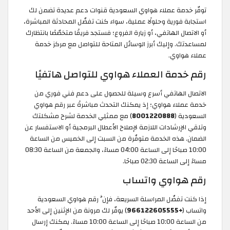
توفّر خدمة عملاء هواوي السعودية قنوات دعم عديدة تضمن لك
استجابة فورية وحلولًا عملية، سواء كنت تفضّل المحادثة المباشرة،
أو الاتصال الهاتفي، أو زيارة الفروع؛ فستجد فريقًا متخصّصًا بانتظارك
لمساعدتك. وإليك أبرز الوسائل المتاحة للتواصل مع مركز خدمة
عملاء هواوي.
رقم خدمة العملاء هواوي للتواصل هاتفيًا
الاتصال الهاتفي أسرع وسيلة للحصول على دعم فني فوري من
خدمة عملاء هواوي؛ إذ يمكنك التحدث مباشرةً عبر رقم هواوي
السعودية (
8001220888
) مع ممثلِي الخدمة لشرح مشكلتك
وتلقي الإرشادات اللازمة لإصلاح الأعطال البرمجية أو الاستفسار عن
الضمان. هذه الخدمة متوفّرة من السبت إلى الخميس من الساعة
10:00 صباحًا إلى الساعة 04:00 مساءً، والجمعة من الساعة 08:30
مساءً إلى الساعة 02:30 صباحًا.
رقم هواوي واتساب
إذا كنت تفضّل المراسلة السريعة، فإنَّ رقم هواوي السعودية
واتساب (
+966122605555
) يوفّر لك مرونة من الإثنين إلى الأحد
من الساعة 10:00 صباحًا إلى الساعة 10:00 مساءً. يمكنك إرسال