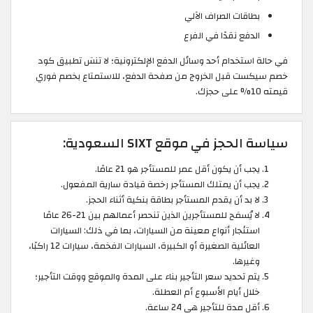
بطاقات الصراف الآلي
الدفع نقدًا في الفرع
في حالة استخدام أحد وسائل الدفع الإلكترونية؛ لا تنسَ تطبيق كود
خصم سيكست قبل الخروج من صفحة الدفع، للاستمتاع بخصم فوري
قيمته 10% على حجزك.
سياسة الحجز في موقع SIXT السعودية:
يجب أن يكون أقل عمر للمستأجر هو 21 عامًا.
يجب أن يمتلك المستأجر رخصة قيادة سارية المفعول.
لا بد أن يقدم المستأجر بطاقة بنكية أثناء الحجز.
لا يُسمَح للمستأجرين الذين تنحصر أعمالهم بين 21-26 عامًا
استئجار أنواع معينة من السيارات، بما في ذلك: السيارات
العائلية الصغيرة أو الكبيرة، السيارات الفخمة، سيارات 12 راكبًا،
وغيرها.
يتم تحديد سعر التأجير بناء على المدة والموقع ووقت التأجير؛
خلال أيام الأسبوع أم العطلة.
أقل مدة للتأجير هي 24 ساعة.