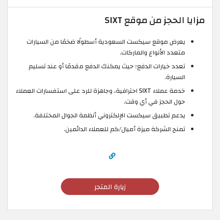
مزايا الحجز من موقع SIXT
يعرض موقع سيكست السعودية أسطولًا ضخمًا من السيارات
متعدد الأنواع والماركات.
تعدد خيارات الدفع؛ حيث يمكنك الدفع مقدمًا أو عند تسليم
السيارة.
خدمة عملاء SIXT احترافية، وجاهزة للرد على استفسارات العملاء
حول الحجز في أي وقت.
يدعم تطبيق سيكست الإلكتروني أنظمة الجوال المختلفة.
تمنح الشركة ميزة أميال/كم للعملاء الدائمين.
زيارة المتجر