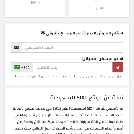
ترينديول
اناس
استلم العروض الحصرية عبر البريد الإلكتروني
أو عبر الرسائل النصية
+966
ادخل عنوان بريدك الإلكتروني او رقم هاتفك حتى تصلك العروض الحصرية حين صدورها
نبذة عن موقع SIXT السعودية
تم تأسيس شركة SIXT (سيكست) عام 1912 في مدينة ميونخ بألمانيا
كأحد الشركات العائلية لتأجير السيارات، حيث كان يتكون أسطولها في
ذلك الوقت من ثلاثة سيارات فقط. أصبحت سيكست الآن واحدة من
أكبر وأشهر الشركات في مجال تأجير السيارات حول العالم، حيث تقدم