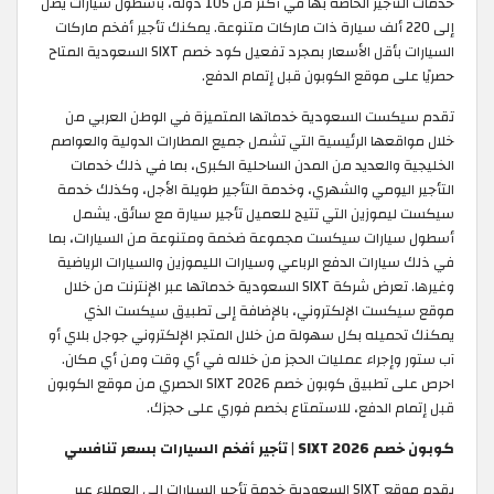
خدمات التأجير الخاصة بها في أكثر من 105 دولة، بأسطول سيارات يصل
إلى 220 ألف سيارة ذات ماركات متنوعة. يمكنك تأجير أفخم ماركات
السيارات بأقل الأسعار بمجرد تفعيل كود خصم SIXT السعودية المتاح
حصريًا على موقع الكوبون قبل إتمام الدفع.
تقدم سيكست السعودية خدماتها المتميزة في الوطن العربي من
خلال مواقعها الرئيسية التي تشمل جميع المطارات الدولية والعواصم
الخليجية والعديد من المدن الساحلية الكبرى، بما في ذلك خدمات
التأجير اليومي والشهري، وخدمة التأجير طويلة الأجل، وكذلك خدمة
سيكست ليموزين التي تتيح للعميل تأجير سيارة مع سائق. يشمل
أسطول سيارات سيكست مجموعة ضخمة ومتنوعة من السيارات، بما
في ذلك سيارات الدفع الرباعي وسيارات الليموزين والسيارات الرياضية
وغيرها. تعرض شركة SIXT السعودية خدماتها عبر الإنترنت من خلال
موقع سيكست الإلكتروني، بالإضافة إلى تطبيق سيكست الذي
يمكنك تحميله بكل سهولة من خلال المتجر الإلكتروني جوجل بلاي أو
آب ستور وإجراء عمليات الحجز من خلاله في أي وقت ومن أي مكان.
احرص على تطبيق كوبون خصم SIXT 2026 الحصري من موقع الكوبون
قبل إتمام الدفع، للاستمتاع بخصم فوري على حجزك.
كوبون خصم SIXT 2026 | تأجير أفخم السيارات بسعر تنافسي
يقدم موقع SIXT السعودية خدمة تأجير السيارات إلى العملاء عبر