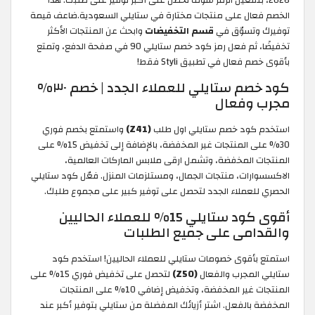
الخصم فعال على منتجات مختارة في ستايلي السعودية.ضاعف قيمة
توفيرك وتسوّق في
قسم التخفيضات
وابحث عن المنتجات الأكثر
تخفيضًا، ثم فعل رمز كود خصم ستايلي 90 في صفحة الدفع، وتمتع
بأقوى خصم فعال في تطبيق Styli فقط!
كود خصم ستايلي للعملاء الجدد | خصم ٣٠%
مجرب وفعال
استخدم كود خصم ستايلي اول طلب
(Z41)
واستمتع بخصم فوري
30% على المنتجات غير المخفضة، بالإضافة إلى تخفيض 15% على
المنتجات المخفضة، وتشمل ارقى ملابس الماركات العالمية،
الاكسسوارات، منتجات الجمال، ومستلزمات المنزل. فعّل كود ستايلي
الحصري للعملاء الجدد لتحصل على توفير كبير على مجموع طلبك.
أقوى كود ستايلي 15% للعملاء الحاليين
والقدامى على جميع الطلبات
استمتع بأقوى خصومات ستايلي للعملاء الحاليين! استخدم كود
ستايلي المجرب والفعال
(Z50)
لتحصل على تخفيض فوري 15% على
المنتجات غير المخفضة، وتخفيض إضافي 10% على المنتجات
المخفضة بالفعل. اشتر أزيائك المفضلة من ستايلي بتوفير أكبر عند