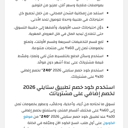
بمواصفات مقاربة وسعر أقل، لمزيدٍ من التوفير.
استفد من إمكانية الشحن المجاني، من خلال تجميع كل
احتياجاتك في طلبية واحدة للوصول للحد الأدنى.
دوّن احتياجاتك حسب الأولوية، وأضفها إلى حقيبة التسوق،
حتى تتفادي تبديد المال في ظل العروض المغرية.
تابع قسم التخفيضات السريعة وقسم الأوتلت، وتمتع
بخصومات تصل إلى 60% على منتجات متنوعة.
استخدم وسائل الدفع بالتقسيط مثل تابي وتمارا، وقسّط
قيمة مشترياتك على عدة أشهر دون فوائد.
استخدم كود خصم ستايلي 2026 "
Z40
" لخصم إضافي
30% على مشترياتك.
استخدم كود خصم تطبيق ستايلي 2026
لخصم إضافي على مشترياتك
تسوق ما تحتاجه من أزياء، وأحذية، وحقائب، وعطور بخصومات تصل
إلى 60% على مختلف أقسام المتجر، واستمتع بخصم إضافي
30% عند تطبيق كود خصم ستايلي 2026 "
Z40
" من
موقع
الكوبون
على أول طلب. انسخ الكود الآن وطبّقه في الخانة