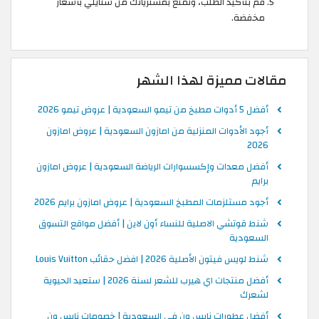
قم بتأكيد الطلب، وتمتع بمشترياتك من ستايلي بأسعار
مخفضة.
مقالات مميزة لهذا الشهر
أفضل 5 أدوات مطبخ من تيمو السعودية | عروض تيمو 2026
أجود الأدوات المنزلية من امازون السعودية | عروض امازون
2026
أفضل معدات وإكسسوارات الرياضة السعودية | عروض امازون
برايم
أجود مستلزمات المطبخ السعودية | عروض امازون برايم 2026
شنط قوتشي الاصلية للنساء أون لاين | أفضل مواقع التسوق
السعودية
شنط لويس فيتون الأصلية 2026 | افضل حقائب Louis Vuitton
أفضل منتجات اي هيرب للشعر لسنة 2026 | ستعيد الحيوية
لشعرك
أفضل عطورات نايس ون في السعودية | خصومات نايس ون