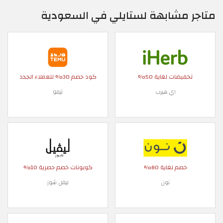
متاجر مشابهة لستايلي في السعودية
تخفيضات لغاية 50%
كود خصم 30% للعملاء الجدد
اي هيرب
تيمو
خصم لغاية 80%
كوبونات خصم حصرية 10%
نون
ليفل شوز