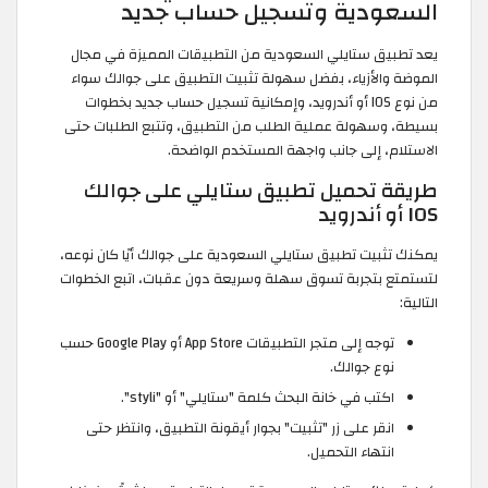
السعودية وتسجيل حساب جديد
يعد تطبيق ستايلي السعودية من التطبيقات المميزة في مجال
الموضة والأزياء، بفضل سهولة تثبيت التطبيق على جوالك سواء
من نوع IOS أو أندرويد، وإمكانية تسجيل حساب جديد بخطوات
بسيطة، وسهولة عملية الطلب من التطبيق، وتتبع الطلبات حتى
الاستلام، إلى جانب واجهة المستخدم الواضحة.
طريقة تحميل تطبيق ستايلي على جوالك
IOS أو أندرويد
يمكنك تثبيت تطبيق ستايلي السعودية على جوالك أيًا كان نوعه،
لتستمتع بتجربة تسوق سهلة وسريعة دون عقبات، اتبع الخطوات
التالية:
توجه إلى متجر التطبيقات App Store أو Google Play حسب
نوع جوالك.
اكتب في خانة البحث كلمة "ستايلي" أو "styli".
انقر على زر "تثبيت" بجوار أيقونة التطبيق، وانتظر حتى
انتهاء التحميل.