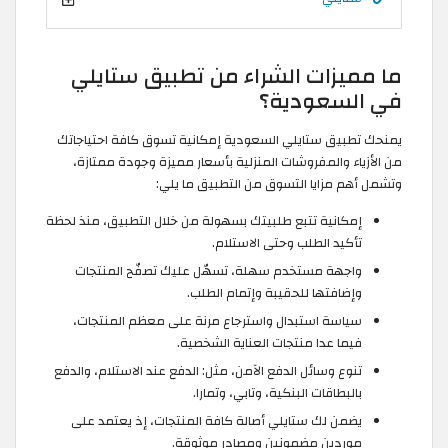
ما مميزات الشراء من تطبيق ستايلي
في السعودية؟
يمنحك تطبيق ستايلي السعودية إمكانية تسوق كافة احتياجاتك
من الأزياء والمفروشات المنزلية بأسعار مميزة وجودة ممتازة،
وتشمل أهم مزايا التسوق من التطبيق ما يلي:
إمكانية تتبع طلبيتك بسهولة من خلال التطبيق، منذ لحظة
تأكيد الطلب وحتى الاستلام.
واجهة مستخدم سهلة، تسهّل عليك تصفّح المنتجات
وإضافتها للحقيبة وإتمام الطلب.
سياسة استبدال واسترجاع مرنة على معظم المنتجات،
فيما عدا منتجات العناية الشخصية.
تنوع وسائل الدفع الآمن، مثل: الدفع عند الاستلام، والدفع
بالبطاقات البنكية، وتابي، وتمارا.
يضمن لك ستايلي أصالة كافة المنتجات، إذ يعتمد على
موردين مضمونين ومصادر موثوقة.