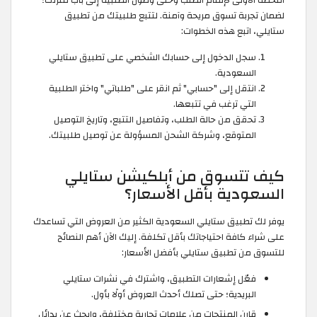
اللحظة الأولى لإتمام الطلب وحتى وصول الطلبية إلى باب منزلك؛
لضمان تجربة تسوق مريحة وآمنة. لتتبع طلبيتك من تطبيق
ستايلي، اتبع هذه الخطوات:
سجل الدخول إلى حسابك الشخصي على تطبيق ستايلي
السعودية.
انتقل إلى "حسابي" ثم انقر على "طلباتي" واختر الطلبية
التي ترغب في تتبعها.
تحقق من حالة الطلب، وتفاصيل التتبع، وتاريخ التوصيل
المتوقع، وشركة الشحن المسؤولة عن توصيل طلبيتك.
كيف تتسوق من أبلكيشن ستايلي
السعودية بأقل الأسعار؟
يوفر لك تطبيق ستايلي السعودية الكثير من العروض التي تساعدك
على شراء كافة احتياجاتك بأقل تكلفة. إليك الآن أهم النصائح
للتسوق من تطبيق ستايلي بأفضل الأسعار:
فعّل إشعارات التطبيق، واشترك في نشرات ستايلي
البريدية؛ حتى تصلك أحدث العروض أولًا بأول.
قارن المنتجات من علامات تجارية مختلفة، وابحث عن بدائل