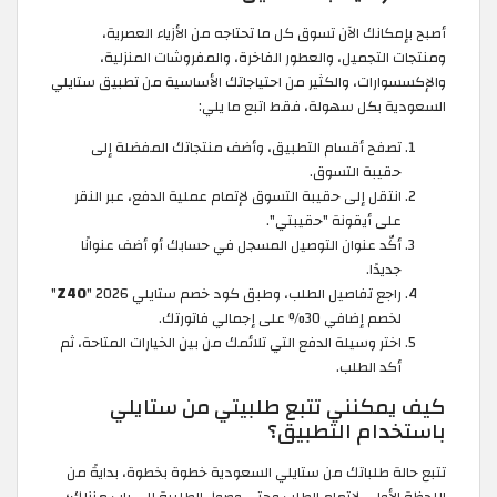
أصبح بإمكانك الآن تسوق كل ما تحتاجه من الأزياء العصرية،
ومنتجات التجميل، والعطور الفاخرة، والمفروشات المنزلية،
والإكسسوارات، والكثير من احتياجاتك الأساسية من تطبيق ستايلي
السعودية بكل سهولة، فقط اتبع ما يلي:
تصفح أقسام التطبيق، وأضف منتجاتك المفضلة إلى
حقيبة التسوق.
انتقل إلى حقيبة التسوق لإتمام عملية الدفع، عبر النقر
على أيقونة "حقيبتي".
أكّد عنوان التوصيل المسجل في حسابك أو أضف عنوانًا
جديدًا.
راجع تفاصيل الطلب، وطبق كود خصم ستايلي 2026 "
Z40
"
لخصم إضافي 30% على إجمالي فاتورتك.
اختر وسيلة الدفع التي تلائمك من بين الخيارات المتاحة، ثم
أكد الطلب.
كيف يمكنني تتبع طلبيتي من ستايلي
باستخدام التطبيق؟
تتبع حالة طلباتك من ستايلي السعودية خطوة بخطوة، بدايةً من