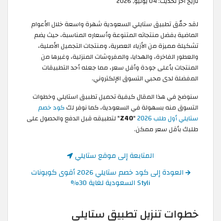
تاريخ آخر تحديث:
04 يونيو, 2026
لقد حقّق تطبيق ستايلي السعودية شهرة واسعة خلال الأعوام
الماضية بفضل منتجاته المتنوعة وأسعاره المناسبة، حيث يضم
تشكيلة مميزة من الأزياء العصرية، ومنتجات التجميل الأصلية،
والعطور الفاخرة، والهدايا، والمفروشات المنزلية، وغيرها من
المنتجات بأعلى جودة وأقل سعر، مما جعله أحد التطبيقات
المفضلة لدى محبي التسوق الإلكتروني.
سنوضح في هذا المقال كيفية تحميل تطبيق استايلي وخطوات
التسوق منه بسهولة في السعودية، كما نوفر لك
كود خصم
ستايلي أول طلب 2026
"
Z40
" لتطبيقه قبل الدفع والحصول على
طلبك بأقل سعر ممكن.
المتابعة إلى موقع ستايلي
العودة إلى كود خصم ستايلي 2026 أقوى كوبونات
Styli السعودية لغاية 30%
خطوات تنزيل تطبيق ستايلي