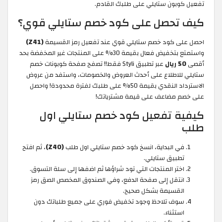
تفعيل كوبون ستايلي
على طلبك القادم.
كيف تحصل على كود خصم ستايلي قوي؟
احصل على كود خصم ستايلي قوي عند تفعيل رمز القسيمة
(Z41)
واستمتع بتخفيض فعال بقيمة 30% على المنتجات غير المخفضة بحد
أقصى
50 ريال
عبر تطبيق Styli فقط!! تصفح صفحة كوبونات خصم
ستايلي للاطلاع على أحدث العروض والخصومات، واستفد من عروض
الاسترداد النقدي بقيمة 50% على طلبك لفترة محدودة! واحصل
على خصم مضاعف على قيمة مشترياتك!
كيفية تفعيل كود خصم ستايلي اول
طلب
في البداية، انسخ كود خصم ستايلي اول طلب
(Z40)
، ثم افتح
تطبيق ستايلي.
اختر المنتجات التي تود شراؤها ثم اضفها إلى سلة التسوق.
انتقل إلى صفحة الدفع، وفي الصندوق المخصص الصق رمز
القسيمة بشكل صحيح.
سوف تلاحظ وجود تخفيض فوري على جميع طلباتك دون
استثناء.