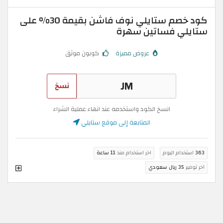
كود خصم ستايلي نوف فاشن بقيمة 30% على
ستايلي فساتين سهرة
عروض مميزة
كوبون موثق
نسخ
انسخ الكود واستخدمه عند انهاء عملية الشراء
المتابعة إلى موقع ستايلي
363
استخدام اليوم
اخر استخدام منذ
11 ساعة
اخر توفير
35 ريال سعودي