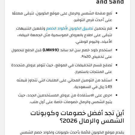
and Sand
تابع صفحة الشمس والرمال على موقع الكوبون، لتبقى مطلعًا
على أحدث فرص التوفير.
قم بتحميل
تطبيق الكوبون لأكواد الخصم
وتفعيل التنبيهات
لتبقى على اطلاع بالعروض الموسمية مثل الجمعة البيضاء،
الأعياد، واليوم الوطني.
استخدم كود خصم سن اند ساند:
(LMH99)
قبل الدفع للحصول
على تخفيض 20%.
تصفح قسم التخفيضات في الموقع، حيث تتوفر عروض متجددة
على المنتجات باستمرار.
استفد من التوصيل المجاني على الطلبات التي تتجاوز قيمته
149 ريال في السعودية.
احرص على الاستفادة من عروض المستخدمين الجدد، حيث
يتيح الشمس والرمال خصومات خاصة على أول طلب.
أين تجد أفضل خصومات وكوبونات
الشمس والرمال 2026؟
يقدم موقع الكوبون قائمة بأحدث كوبونات واكواد خصم الشمس