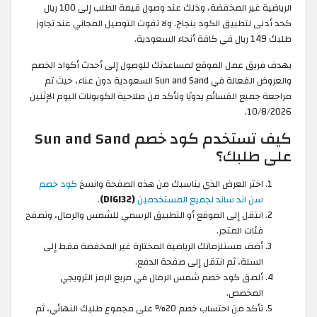
الرياضية غير المخفضة، وذلك عند وصول قيمة الطلب إلى 100 ريال
كحد أدنى لتطبيق الكود بنجاح. ولا تفوت التوصيل المجاني عند تجاوز
طلبك 149 ريال في كافة أنحاء السعودية.
يهدف فريق عمل الموقع لمساعدتك للوصول إلى أحدث أكواد الخصم
والعروض الفعالة في Sun and Sand السعودية دون عناء، حيث تم
مراجعة جميع القسائم يدويًا وتأكد من صلاحية الكوبونات اليوم الإثنين
10/8/2026.
كيف تستخدم كود خصم Sun and Sand
على طلبك؟
اختر العرض الذي يناسبك من هذه الصفحة وانسخ
كود خصم
سن اند ساند لجميع المستخدمين
(DIGI32)
.
انتقل إلى الموقع أو التطبيق الرسمي للشمس والرمال، وتصفح
فئات المتجر.
أضف مستلزماتك الرياضية المختارة غير المخفضة فقط إلى
السلة، ثم انتقل إلى صفحة الدفع.
ألصق كود خصم شمس الرمال في مربع الرمز الترويجي
المخصص.
تأكد من احتساب خصم 20% على مجموع طلبك النهائي، ثم