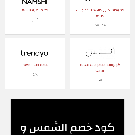
خصومات حتى 85% + كوبونات
خصم لغاية 80%
15%
نمشي
هوستنجر
كوبونات وخصومات فعالة
خصم حتى 90%
100%
ترينديول
اناس