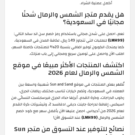
أكمل عملية الشراء.
هل يقدم متجر الشمس والرمال شحنًا
مجانيًا في السعودية؟
نعم، احصل على شحن مجاني باستخدام رمز خصم سن اند ساند التالي:
(LMH99)
للطلبات التي تتجاوز 149 ريال، لكافة المدن في السعودية،
كما يمنحك الكوبون توفير اضافي بنسبة 20% للمنتجات كاملة السعر،
اطلب الآن واحصل على توصيل سريع ومجاني إلى باب منزلك.
اكتشف المنتجات الأكثر مبيعًا في موقع
الشمس والرمال لعام 2026
تُظهر بعض المنتجات في موقع Sun and Sand شعبية واسعة بين
العملاء في السعودية، وتضم خيارات تناسب مختلف رياضات الجري،
ركوب الدراجات، وكرة القدم، أبرزها حذاء الجري فيرسابلست النسائي من
اسيكس، إضافة لدراجة جاينت ديفي ادفانسد 2، وتيشيرتات كرة القدم
لعام 2026 من أديداس. احصل عليها الآن بأفضل سعر مع كود خصم
الشمس والرمال
(LMH99)
عند التسوق الآن!
نصائح للتوفير عند التسوق من متجر Sun