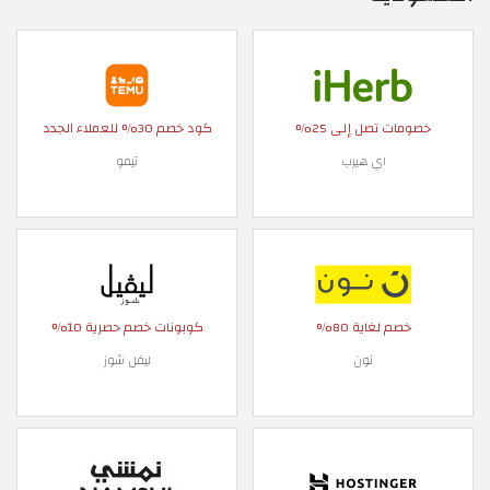
خصومات تصل إلى 25%
كود خصم 30% للعملاء الجدد
اي هيرب
تيمو
خصم لغاية 80%
كوبونات خصم حصرية 10%
نون
ليفل شوز