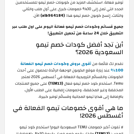
توفير فعالة. استكشف المزيد من كوبونات خصم تيمو للمستخدمين
الجدد التي تصل إلى 30% خصومات كبرى على أول طلب والثاني
والثالث. إنسخ كوبون خصم تيمو هذا:
(alb964184)
الآن.
جميع قسائم وكودات خصم تيمو فعالة اليوم على اول طلب عبر
التطبيق خلال 24 ساعة من تحميل التطبيق!
أين تجد أفضل كودات خصم تيمو
السعودية 2026؟
نقدم لك قائمة من
أقوى عروض وكودات خصم تيمو الفعالة
100%
عند زيارة موقع الكوبون الوجهة الرائدة للحصول على أحدث
الكوبونات والقسائم الترويجية الفعالة في أغسطس 2026 لمتجر
Temu. استخدم كود خصم تيمو فعال
(TEM13)
على جميع المنتجات
المخفضة وغير المخفضة، وخصومات إضافية على الطلب الأول،
بالإضافة إلى هدايا تيمو المجانية وقسائم توفير كبيرة.
ما هي أقوى خصومات تيمو الفعالة في
أغسطس 2026!
لا تفوت أكبر خصومات TEMU السعودية اليوم! استخدم كود تيمو
المجرب:
(TEM13)
والذي يقدم خصم فوري بقيمة 30%، بالإضافة إلى