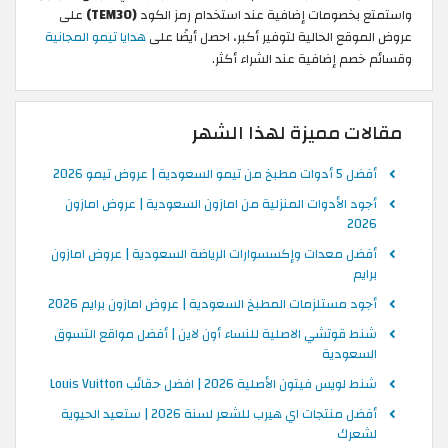
واستمتع بخصومات إضافية عند استخدام رمز الكود
(TEM30)
على
عروض الموقع الحالية لتوفير أكبر، احصل أيضًا على
هدايا تيمو المجانية
وقسائم خصم إضافية عند الشراء أكثر.
مقالات مميزة لهذا الشهر
أفضل 5 أدوات مطبخ من تيمو السعودية | عروض تيمو 2026
أجود الأدوات المنزلية من امازون السعودية | عروض امازون
2026
أفضل معدات وإكسسوارات الرياضة السعودية | عروض امازون
برايم
أجود مستلزمات المطبخ السعودية | عروض امازون برايم 2026
شنط قوتشي الاصلية للنساء أون لاين | أفضل مواقع التسوق
السعودية
شنط لويس فيتون الأصلية 2026 | افضل حقائب Louis Vuitton
أفضل منتجات اي هيرب للشعر لسنة 2026 | ستعيد الحيوية
لشعرك