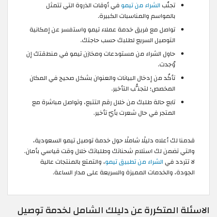
تجنّب
الشراء من تيمو
في أوقات الذروة التي تتمثل
بالمواسم والمناسبات الكبيرة.
تواصل مع فريق خدمة عملاء تيمو واستفسر عن إمكانية
التوصيل السريع لطلبك حسب حاجتك.
حاول الشراء من مستودعات ومخازن تيمو في منطقتك إن
وُجدت.
تأكّد من إدخال البيانات والعنوان بشكل صحيح في المكان
المخصص؛ لتجنُّب التأخير.
تابع حالة طلبك من خلال رقم التتبع، وتواصل مباشرة مع
المتجر في حال شعرت بأيّ تأخير.
قدمنا لك أعلاه دليلًا شاملًا حول خدمة توصيل تيمو السعودية،
والتي تضمن لك استلام شحناتك وطلباتك خلال وقت قياسي بأمان.
لا تتردد في
الشراء من تطبيق تيمو
، والتمتع بالمنتجات عالية
الجودة، والخدمات المميزة والسريعة على مدار الساعة.
الاسئلة المتكررة عن دليلك الشامل لخدمة توصيل