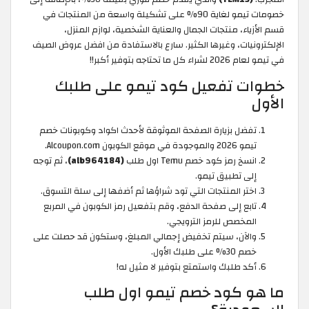
خصومات تيمو لغاية 90% على تشكيلة واسعة من المنتجات في
قسم الأزياء، منتجات الجمال والعناية الشخصية، لوازم المنزل،
الإلكترونيات، وغيرها الكثير. سارع بالاستفادة من افضل عروض الصيف
في تيمو لعام 2026 لشراء كل ما تحتاجه بتوفير أكبر!!
خطوات تفعيل كود تيمو على طلبك
الأول
تفضل بزيارة الصفحة الموثوقة لأحدث اكواد وكوبونات خصم
تيمو 2026 والموجودة في موقع الكوبون Alcoupon.com.
انسخ رمز كود خصم Temu اول طلب
(alb964184)
، ثم توجه
إلى تطبيق تيمو.
اختر المنتجات التي تود شراؤها ثم أضفها إلى سلة التسوق.
تابع إلى صفحة الدفع، وقم بتفعيل رمز الكوبون في المربع
المخصص للرمز الترويجي.
والآن، سيتم تخفيض إجمالي المبلغ، وستكون قد حصلت على
خصم 30% على طلبك الأول.
أكد طلبك واستمتع بتوفير لا مثيل له!
ما هو كود خصم تيمو اول طلب