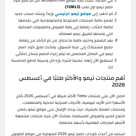
في البداية، عليك زيارة موقع AlCoupon.com، من ثم نسخ كود
خصم تيمو اول طلب
(TEM13)
.
ثم اذهب إلى
موقع تيمو الرئيسي
وإبدأ بإنشاء حساب جديد.
تصفح كافة المنتجات المتنوعة والتكنولوجية التي يقدمها
لكافة الفئات، إضافة إلى باقة العروض والكوبونات المجانية
التي يمنحها تطبيق تيمو لعملائه.
بعد التصفح واختيار كافة ما تحتاج، من ثم التأكد من إضافة
جميع مشترياتك إلى عربة التسوق، يمكنك لصق كود خصم
تيمو في المكان المخصص له ليتم إجراء الخصم بشكل تلقائي.
تستطيع الآن إنهاء عملية الشراء وإدخال وسيلة الدفع المناسبة
لك.
أهم منتجات تيمو والأكثر طلبًا في أغسطس
2026
احصل الآن على منتجات Temu الأكثر مبيعًا في أغسطس 2026 بأقل
الأسعار! اختر الأزياء اليومية، الأدوات المنزلية الذكية والمنظمات،
ومنتجات العناية بالبشرة، حيث يزداد الإقبال على موقع تيمو بفضل
التنوع الكبير والعروض المستمرة. يمكنك الآن شراء منتجات مشابهة
لأشهر الماركات العالمية بأسعار مخفضة.
استفد من أحدث كودات خصم تيمو 2026 المتوفرة في موقع الكوبون