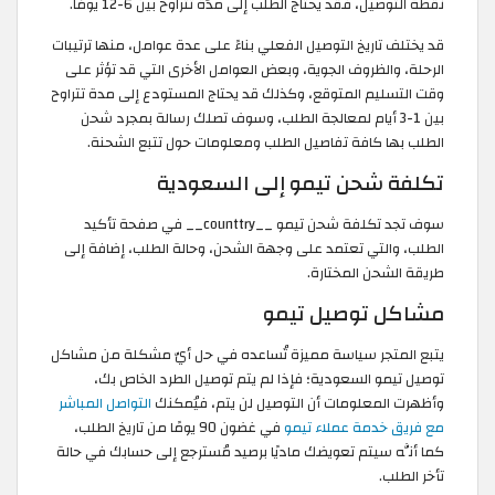
نقطة التوصيل، فقد يحتاج الطلب إلى مدّة تتراوح بين 6-12 يومًا.
قد يختلف تاريخ التوصيل الفعلي بناءً على عدة عوامل، منها ترتيبات
الرحلة، والظروف الجوية، وبعض العوامل الأخرى التي قد تؤثر على
وقت التسليم المتوقع، وكذلك قد يحتاج المستودع إلى مدة تتراوح
بين 1-3 أيام لمعالجة الطلب، وسوف تصلك رسالة بمجرد شحن
الطلب بها كافة تفاصيل الطلب ومعلومات حول تتبع الشحنة.
تكلفة شحن تيمو إلى السعودية
سوف تجد تكلفة شحن تيمو __counttry__ في صفحة تأكيد
الطلب، والتي تعتمد على وجهة الشحن، وحالة الطلب، إضافة إلى
طريقة الشحن المختارة.
مشاكل توصيل تيمو
يتبع المتجر سياسة مميزة تُساعده في حل أيّ مشكلة من مشاكل
توصيل تيمو السعودية؛ فإذا لم يتم توصيل الطرد الخاص بك،
وأظهرت المعلومات أن التوصيل لن يتم، فيُمكنك
التواصل المباشر
مع فريق خدمة عملاء تيمو
في غضون 90 يومًا من تاريخ الطلب،
كما أنَّه سيتم تعويضك ماديًا برصيد مُسترجع إلى حسابك في حالة
تأخر الطلب.