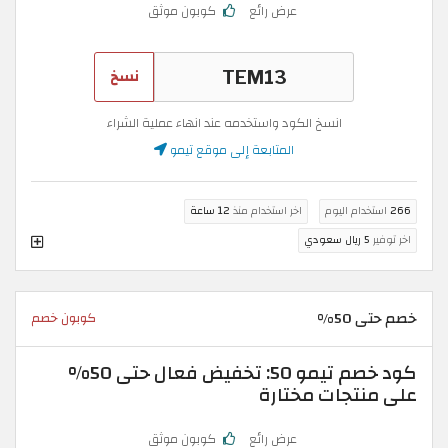
عرض رائع
كوبون موثق
نسخ
انسخ الكود واستخدمه عند انهاء عملية الشراء
المتابعة إلى موقع تيمو
266
استخدام اليوم
اخر استخدام منذ
12 ساعة
اخر توفير
5 ريال سعودي
خصم حتى 50%
كوبون خصم
كود خصم تيمو 50: تخفيض فعال حتى 50%
على منتجات مختارة
عرض رائع
كوبون موثق