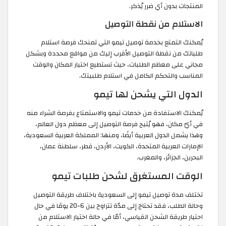
المنتجات بدون أي ضرر يُذكر.
الاستلام من نقطة التوصيل
يُمكنك التمتع بخدمة توصيل تيمو التي تمنحك فرصة استلام
طلباتك من نقطة التوصيل الأقرب إليك من مواقع محددة وبشكل
مجاني على معظم الطلبات، حيث تستطيع اختيار المكان والوقت
المناسب والتحكم الكامل في استلام طلبيتك.
الدول التي يشحن لها تيمو
يُمكنك الاستفادة من خدمات تيمو والاستمتاع بفرصة الشراء منه
في أيّ مكان، فهو يُتيح فرصة التوصيل إلى معظم دول العالم،
وهذا يشمل الدول العربية أيضًا، ومنها: المملكة العربية السعودية،
الإمارات العربية المتحدة، الكويت، الأردن، قطر، سلطنة عمان،
البحرين، الجزائر، والمغرب.
الوقت المستغرق لشحن طلبات تيمو
تختلف مدة توصيل تيمو إلى السعودية باختلاف طريقة التوصيل
وحالة الطلب، فقد تحتاج إلى مدّة تتراوح بين 6-20 يومًا في حال
احتيار طريقة الشحن القياسي، أمّا في حالة اختيار الاستلام من