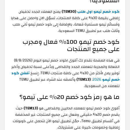
السعودية؟
كود خصم تيمو اول طلب
(TEM30)
يمنح العملاء الجدد تخفيض
إضافي بقيمة 30% على كافة المنتجات، تسوّق الان واحصل على هدايا
وقسائم تيمو مستمرة فعالة، بالإضافة إلى كود خصم تيمو ثاني طلب
وثالث طلب عبر تطبيق TEMU السعودية.
كود خصم تيمو 100% فعال ومجرب
على جميع المنتجات
في هذه الصفحة نقدم لك أقوى اكواد خصم تيمو اليوم (8/8/2026)
الفعالة والمجربة للعملاء الجدد والقدامى وبأعلى نسبة تخفيض وأكبر
توفير يصل لأكثر من 30% على كافة منتجات TEMU. إنسخ
أفضل كود
خصم تيمو
2026
:
(TEM13)
وألصقه عند الشراء عبر تطبيق TEMU
للعملاء من السعودية.
ما هو رمز كود خصم 20% على تيمو؟
أقوى كود خصم تيمو للعملاء الحاليين والقدامى هو
(TEM13)
حيث
يقدم خصم 20% حقيقي وفعال على جميع المنتجات غير المخفضة
في أقسام تطبيق Temu، حمّل تطبيق تيمو الآن لتحصل على كوبونات
إضافية وخصومات كبيرة على مشترياتك.