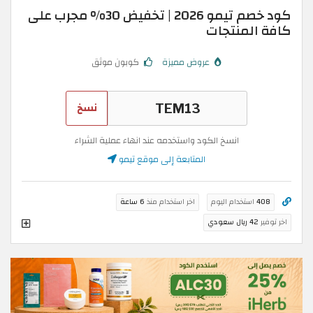
كود خصم تيمو 2026 | تخفيض 30% مجرب على
كافة المنتجات
عروض مميزة
كوبون موثق
نسخ
انسخ الكود واستخدمه عند انهاء عملية الشراء
المتابعة إلى موقع تيمو
408
استخدام اليوم
اخر استخدام منذ
6 ساعة
اخر توفير
42 ريال سعودي