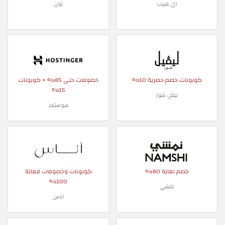
اي هيرب
نون
كوبونات خصم حصرية 10%
خصومات حتى 85% + كوبونات
15%
ليفل شوز
هوستنجر
خصم لغاية 80%
كوبونات وخصومات فعالة
100%
نمشي
اناس