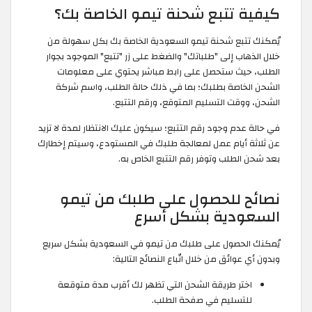
كيفية تتبع شحنة تيمو الخاصة بك؟
يُمكنك تتبع شحنة تيمو السعودية الخاصة بك بكل سهولة من
خلال الذهاب إلى "طلباتك" والضغط على زر "تتبع" الموجود بجوار
الطلب، حيث ستحصل على رابط مباشر يحتوي على معلومات
الشحن الخاصة بطلبك؛ بما في ذلك حالة الطلب، واسم شركة
الشحن، ووقت التسليم المتوقع، ورقم التتبع.
في حالة عدم وجود رقم التتبع؛ سيكون عليك الانتظار لمدة لا تزيد
عن ثلاثة أيام عمل لمعالجة طلبك في المستودع، وسيتم إخطارك
بعد شحن الطلب وتوفر رقم التتبع الخاص به.
نصائح للحصول على طلبك من تيمو
السعودية بشكل أسرع
يُمكنك الحصول على طلبك من تيمو في السعودية بشكل سريع
وبدون أي عوائق من خلال اتّباع النصائح التالية:
اختر طريقة الشحن التي تظهر لك أقرب مدة متوقعة
للتسليم في صفحة الطلب.