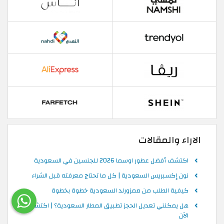
الاراء والمقالات
اكتشف أفضل عطور اوسما 2026 للجنسين في السعودية
نون إكسبريس السعودية | كل ما تحتاج معرفته قبل الشراء
كيفية الطلب من ممزورلد السعودية خطوة بخطوة
هل يمكنني تعديل الحجز تطبيق المطار السعودية؟ | اكتشف
الآن