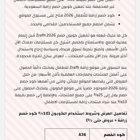
غير المخفضة عند تفعيل كوبون خصم زرافة السعودية .
كود خصم زرافة للأطفال 2026 متاح على مستوى الموقع.
يشمل الخصم جميع المستخدمين: القدامى والجدد.
كل ما عليك فعله هو تفعيل كوبون خصم Zrafh 2026 قبل إتمام
عملية الدفع، والاستمتاع بالخصم. اشتري كل مستلزمات طفلك الآن
بأقل الأسعار، وتمتع بتجربة تسوق فريدة، وسياسة إرجاع واستبدال
أكثر مرونة. بادر الآن بطلب المنتجات … العرض ساري لفترة محدودة.
عند التسوق من موقع زرافة Zrafh للاطفال يمكنك دائماً الحصول
على أفضل المنتجات والماركات العالمية بأقل الأسعار؛ من خلال
العروض التي يقدمها الموقع للزبائن، والتي من أهمها كود خصم
زرافة 2026 الموجود حصرياً على موقع الكوبون. يمكنك الحصول على
خصم يصل إلى 25% على جميع المنتجات، بالإضافة إلى خصم بقيمة
10% عند شراء منتجات زرافة لمستلزمات الاطفال.
تفاصيل العرض وشروط استخدام الكوبون (10% كود خصم
زرافة + عروض حتى %)
كود الخصم
A36