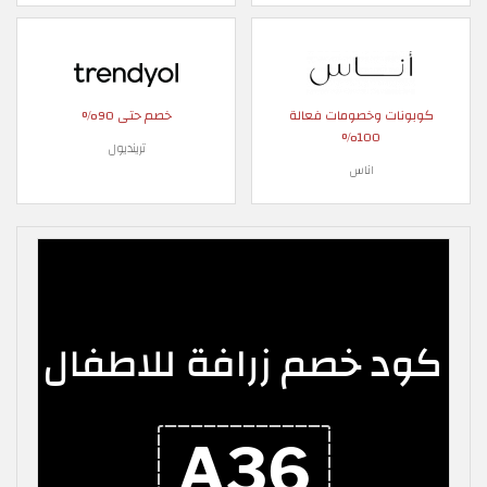
كوبونات وخصومات فعالة
خصم حتى 90%
100%
ترينديول
اناس