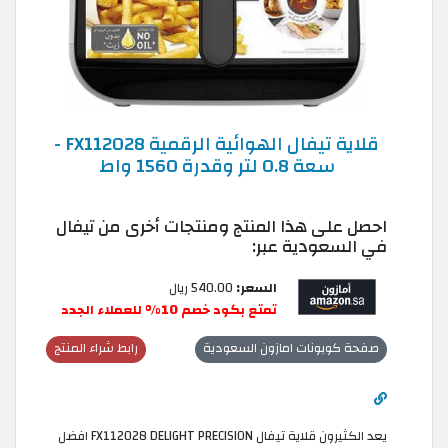
قلاية تيفال الهوائية الرقمية FX112028 -
سعة 0.8 لتر وقدرة 1560 واط
احصل على هذا المنتج ومنتجات أخرى من تيفال
في السعودية عبر:
السعر:
540.00 ريال
تمتع بكود خصم 10% للعملاء الجدد
صفحة كوبونات امازون السعودية
رابط شراء المنتج
يعد الكثيرون قلاية تيفال FX112028 DELIGHT PRECISION افضل