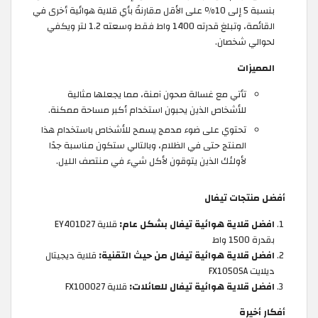
بنسبة 5 إلى 10٪ على الأقل مقارنةً بأي قلاية هوائية أخرى في
القائمة، وتبلغ قدرته 1400 واط فقط وسعته 1.2 لتر ويكفي
لحوالي شخصان.
المميزات
تأتي مع غسالة صحون آمنة، مما يجعلها مثالية
للأشخاص الذين يحبون استخدام أكبر مساحة ممكنة.
تحتوي على ضوء مدمج يسمح للأشخاص باستخدام هذا
المنتج حتى في الظلام، وبالتالي ستكون مناسبة جدًا
لأولئك الذين يتوقون لأكل شيء في منتصف الليل.
أفضل منتجات تيفال
افضل قلاية هوائية تيفال بشكل عام:
قلاية EY401D27
بقدرة 1500 واط
افضل قلاية هوائية تيفال من حيث التقنية:
قلاية ديجيتال
ديلايت FX1050SA
افضل قلاية هوائية تيفال للعائلات:
قلاية FX100027
أفكار أخيرة