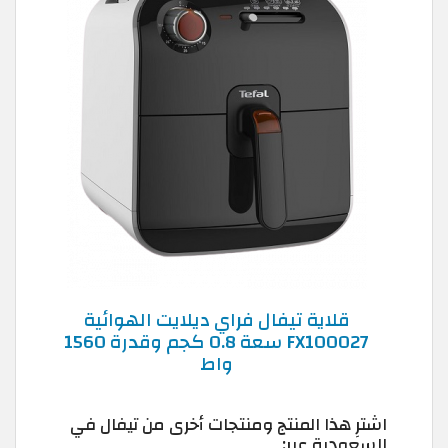
قلاية تيفال فراي ديلايت الهوائية
FX100027 سعة 0.8 كجم وقدرة 1560
واط
اشترِ هذا المنتج ومنتجات أخرى من تيفال في
السعودية عبر: