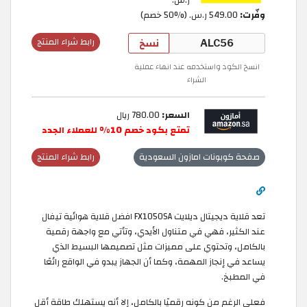
ر.س.
وفّرت:
549.00 ر.س.‏ (50% خصم)
نسخ
رابط شراء المنتج
انسخ الكود واستخدمه عند انهاء عملية
الشراء
السعر:
780.00 ريال
تمتع بكود خصم 10% للعملاء الجدد
صفحة كوبونات امازون السعودية
رابط شراء المنتج
تعد قلاية ديجيتال ديلايت FX1050SA افضل قلاية هوائية تيفال
عند الكثير، فهي في متناول الأيدي، وتأتي مع واجهة رقمية
بالكامل، وتحتوي على مميزات مثل تصميمها البسيط الذي
يساعد في إنجاز المهمة، وكما أن الجهاز يبدو في الواقع رائعًا
في المطبخ.
فعلى الرغم من كونه رقميًا بالكامل، إلا أنه يستهلك طاقة أقل