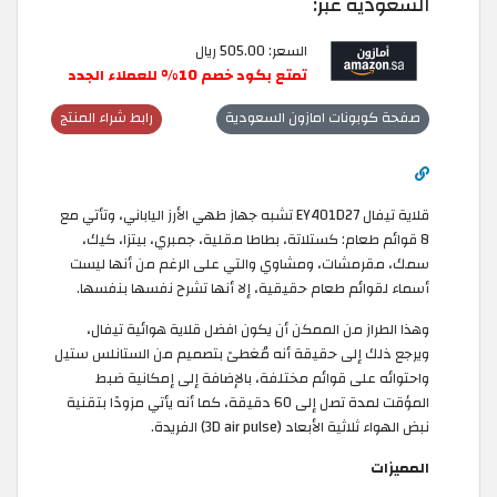
السعودية عبر:
السعر: 505.00 ريال
تمتع بكود خصم 10% للعملاء الجدد
صفحة كوبونات امازون السعودية
رابط شراء المنتج
قلاية تيفال EY401D27 تشبه جهاز طهي الأرز الياباني، وتأتي مع
8 قوائم طعام: كستلاتة، بطاطا مقلية، جمبري، بيتزا، كيك،
سمك، مقرمشات، ومشاوي والتي على الرغم من أنها ليست
أسماء لقوائم طعام حقيقية، إلا أنها تشرح نفسها بنفسها.
وهذا الطراز من الممكن أن يكون افضل قلاية هوائية تيفال،
ويرجع ذلك إلى حقيقة أنه مُغطىً بتصميم من الستانلس ستيل
واحتوائه على قوائم مختلفة، بالإضافة إلى إمكانية ضبط
المؤقت لمدة تصل إلى 60 دقيقة، كما أنه يأتي مزودًا بتقنية
نبض الهواء ثلاثية الأبعاد (3D air pulse) الفريدة.
المميزات