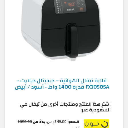
قلاية تيفال الهوائية – ديجيتال ديلايت -
FX1050SA قدرة 1400 واط - أسود / أبيض
اشترِ هذا المنتج ومنتجات أخرى من تيفال في
السعودية عبر:
السعر:
549.00 ر.س.‏
بدلاً من
1098.00