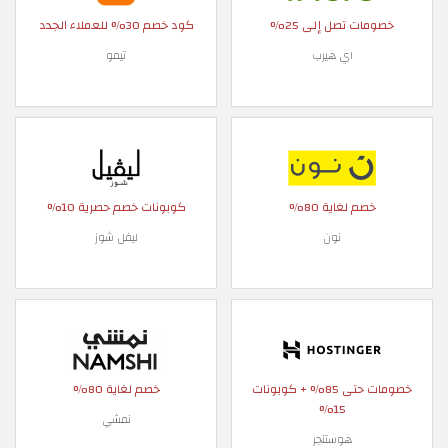
خصومات تصل إلى 25%
كود خصم 30% للعملاء الجدد
اي هيرب
تيمو
خصم لغاية 80%
كوبونات خصم حصرية 10%
نون
ليفل شوز
خصومات حتى 85% + كوبونات
خصم لغاية 80%
15%
نمشي
هوستنجر