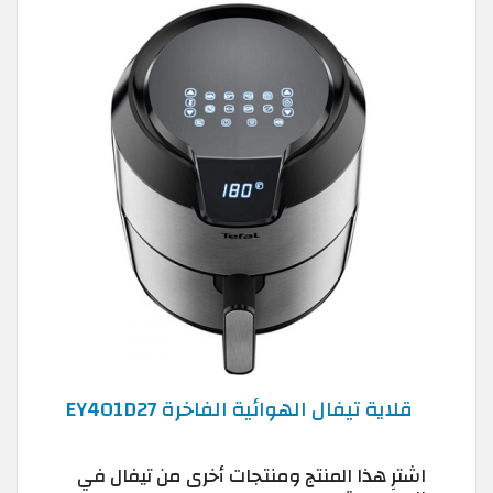
قلاية تيفال الهوائية الفاخرة EY401D27
اشترِ هذا المنتج ومنتجات أخرى من تيفال في