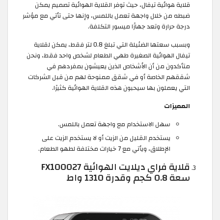
قلاية هوائية تيفال، حيث توفر القلاية الهوائية تصميم يمكن
ضبطه من خلال واجهة تعمل باللمس، وإنها حتى تأتي مع مؤشر
درجة حرارة وتعد جهازًا ميسور التكلفة.
وبسبب سعتها الضئيلة التي تبلغ 0.8 لتر فقط، يمكن لقلاية
تيفال الهوائية الصغيرة طهي الطعام لشخص واحد فقط، ونحن
متأكدون من أن الأشخاص الذين يعيشون بمفردهم في
شققهم الخاصة أو في شقق ممنوحة لهم من قبل الشركات
التي يعملون بها سيحبون هذه القلاية الهوائية كثيرًا.
المميزات
سهل الاستخدام مع واجهة تعمل باللمس.
يستخدم القليل من الزيت أو لا يستخدم الزيت على
الإطلاق، ويأتي مع 7 خيارات مختلفة لطهو الطعام.
قلاية فراي ديلايت الهوائية FX100027
سعة 0.8 كجم وقدرة 1310 واط