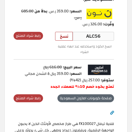
السعر:
359.00 ر.س.‏
بدلاً من
685.00
ر.س.‏
وفّرت:
326.00 ر.س.‏
نسخ
رابط شراء المنتج
انسخ الكود واستخدمه عند انهاء عملية
الشراء
سعر البيع:
616.00 ريال
السعر:
359.00 ريال & الشحن مجاني
ستوفر:
257.00 ريال (42%)
تمتع بكود خصم 10% للعملاء الجدد
صفحة كوبونات امازون السعودية
رابط شراء المنتج
قلاية تيفال FX100027 هي طراز مخصص لأولئك الذين لا يحبون
الواجهة الرقمية، ويفضلون إعداد وطهي كل شيء يدويًا، وعلى