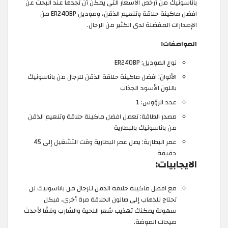
باناسونيك من أرخص الأسعار التي يمكن أن تجدها عند البحث عن
افضل ماكينة حلاقة وتنعيم الذقن، وموديل ER240BP من
الإصدارات المفضلة لدى الكثير من الرجال.
المواصفات:
نوع الموديل: ER240BP
الألوان: افضل ماكينة حلاقة الذقن للرجال من باناسونيك
باللون الأسود الجذاب
عدد الرؤوس: 1
مصدر الطاقة: تعمل افضل ماكينة حلاقة وتنعيم الذقن
من باناسونيك بالبطارية
عمر البطارية: يصل عمر البطارية وقت التشغيل إلى 45
دقيقة
الايجابيات:
مع افضل ماكينة حلاقة الذقن للرجال من باناسونيك لن
تحتاج للذهاب إلى صالون الحلاقة مرة أخرى، فبكل
سهولة يمكنك تهذيب شعر اللحية والشارب وفقًا لأحدث
صيحات الموضة.