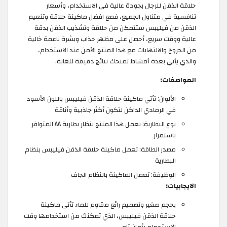
حلاقة الذقن للرجال بجودة عالية في الاستخدام، وأسعار
تنافسية في متناول الجميع، فمع افضل ماكينة حلاقة وتنعيم
الذقن من فيليبس ستتمكن من حلاقة وتشذيب الذقن بدقة
عالية ووقت سريع، أحصل على مظهر جذاب وبشرة ناعمة خالية
من الجروح والالتهابات مع هذا المنتج الآمن عند الاستخدام،
والذي يأتي بعدة أمشاط تمنحك نتائج دقيقة للغاية.
المواصفات:
الألوان: تأتي ماكينة حلاقة الذقن فيليبس باللون الأسود
في الرمادي الداكن لتكون أكثر جاذبية وأناقة
نوع البطارية: يعمل هذا المنتج بنظار بطارية AA المتوافر
باستمرار
مصدر الطاقة: تعمل ماكينة حلاقة الذقن فيليبس بنظام
البطارية
الوظيفة: تعمل الماكينة بالنظام الجاف
الايجابيات:
بحجم صغير وتصميم رائع مقاوم للماء تأتي ماكينة
حلاقة الذقن فيليبس، الذي تمكنك من استخدامها وقت