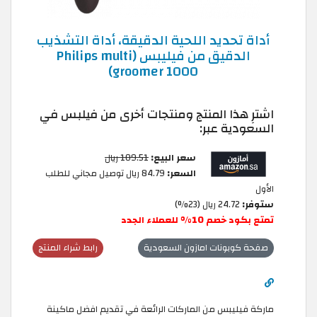
أداة تحديد اللحية الدقيقة، أداة التشذيب
الدقيق من فيليبس (Philips multi
groomer 1000)
اشترِ هذا المنتج ومنتجات أخرى من فيلبس في
السعودية عبر:
سعر البيع:
109.51 ريال
السعر:
84.79 ريال توصيل مجاني للطلب
الأول
ستوفر:
24.72 ريال (23%)
تمتع بكود خصم 10% للعملاء الجدد
صفحة كوبونات امازون السعودية
رابط شراء المنتج
ماركة فيليبس من الماركات الرائعة في تقديم افضل ماكينة