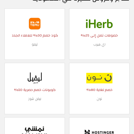
خصومات تصل إلى 25%
كود خصم 30% للعملاء الجدد
اي هيرب
تيمو
خصم لغاية 80%
كوبونات خصم حصرية 10%
نون
ليفل شوز