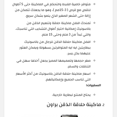
متوافر خاصية الضبط والتحكم في الماكينة حتى 5 أطوال
للقص مع قرص ( 3-15مم )، وهو ما يجعلك تتمكن من
إزالة حتى الشعر الصغير الذي ينمو بشكل سريع.
تمنحك افضل ماكينة حلاقة وتنعيم الذقن من
باناسونيك إمكانية اختيار أطوال التشذيب التي تناسبك،
والتي تبدأ من 3 ملم وحتى 15 ملم.
افضل ماكينة حلاقة الذقن للرجال من باناسونيك
ببطاريتين ايه ايه المتوافرتين بسهولة ويمكن العثور
عليهما بكل يسر.
صغر حجمها وتصميمها المميز يجعل أخذها سهل في
التنقلات والسفر.
اسعار ماكينة حلاقة الذقن باناسونيك من أكثر الأسعار
التي تناسب الجميع وإمكانياتهم.
السلبيات:
يحتاج المنتج لبطارية خارجية.
ماكينة حلاقة الذقن براون