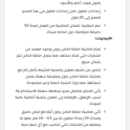
باللون فولت أخضر والأسود
إعدادات الطول: تصل إعدادات الطول في هذا المنتج
المميز إلى 20 طول
عمر البطارية: تتمكن الماكينة من العمل لمدة 50
دقيقة متواصلة دون الحاجة لسلك
الايجابيات:
تمتاز ماكينة حلاقة الذقن براون بوجود العديد من
الشفرات التي تمتاز بحدتها، مما يجعل حلاقة الذقن تتم
بشكل سريع.
تخلص من الشعر الطويل واللحية الكثيفة بأمان تام مع
ماكينة حلاقة الذقن براون وبطريقة سهلة بفضل
شفراتها، مما يترك البشرة ناعمة وغير مشدودة.
يأتي المنتج بمقبض مريح ليجعلها سهلة الاستخدام ولا
تسبب الإرهاق، بالإضافة إلى العمل بتقنية ألمانية عالية
الجودة.
تأتي ماكينة حلاقة الذقن براون أيضًا مع قرص دقيق
يمنحك 20 إعدادًا للطول ما بين 0.5 - 10 مم، وهو ما
يجعلها من المنتجات التي تتناسب مع أي شعر لحية.