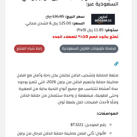
السعودية عبر:
سعر البيع:
136.85 ريال
السعر:
125.00 ريال & الشحن مجاني.
ستوفر:
11.85 ريال (9%)
تمتع بكود خصم 10% للعملاء الجدد
صفحة كوبونات امازون السعودية
رابط شراء المنتج
متعة الحلاقة وتشذيب الذقن تكتمل بكل راحة وأمان مع افضل
ماكينة حلاقة وتنعيم الذقن من براون 2026، التي تتميز بوجود
عدة أمشاط لتتناسب مع جميع أنواع اللحية بداية من الصغيرة
وحتى الطويلة، فبضغطة زر واحدة ستتمكن من حلاقة الذقن
وفقًا لأحدث الصيحات خلال بضعة ثوان.
المواصفات:
رقم الموديل: BT3221
الألوان: تأتي افضل ماكينة حلاقة الذقن للرجال من براون