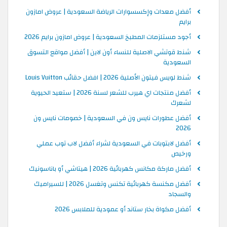
أفضل معدات وإكسسوارات الرياضة السعودية | عروض امازون
برايم
أجود مستلزمات المطبخ السعودية | عروض امازون برايم 2026
شنط قوتشي الاصلية للنساء أون لاين | أفضل مواقع التسوق
السعودية
شنط لويس فيتون الأصلية 2026 | افضل حقائب Louis Vuitton
أفضل منتجات اي هيرب للشعر لسنة 2026 | ستعيد الحيوية
لشعرك
أفضل عطورات نايس ون في السعودية | خصومات نايس ون
2026
أفضل لابتوبات في السعودية لشراء أفضل لاب توب عملي
ورخيص
أفضل ماركة مكانس كهربائية 2026 | هيتاشي أو باناسونيك
أفضل مكنسة كهربائية تكنس وتغسل 2026 | للسيراميك
والسجاد
أفضل مكواة بخار ستاند أو عمودية للملابس 2026