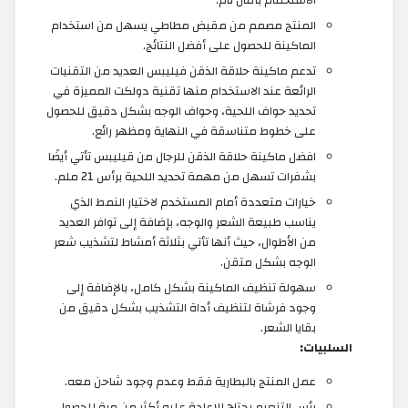
الاستحمام بأمان تام.
المنتج مصمم من مقبض مطاطي يسهل من استخدام
الماكينة للحصول على أفضل النتائج.
تدعم ماكينة حلاقة الذقن فيليبس العديد من التقنيات
الرائعة عند الاستخدام منها تقنية دولكت المميزة في
تحديد حواف اللحية، وحواف الوجه بشكل دقيق للحصول
على خطوط متناسقة في النهاية ومظهر رائع.
افضل ماكينة حلاقة الذقن للرجال من قيليبس تأتي أيضًا
بشفرات تسهل من مهمة تحديد اللحية برأس 21 ملم.
خيارات متعددة أمام المستخدم لاختيار النمط الذي
يناسب طبيعة الشعر والوجه، بإضافة إلى توافر العديد
من الأطوال، حيث أنها تأتي بثلاثة أمشاط لتشذيب شعر
الوجه بشكل متقن.
سهولة تنظيف الماكينة بشكل كامل، بالإضافة إلى
وجود فرشاة لتنظيف أداة التشذيب بشكل دقيق من
بقايا الشعر.
السلبيات:
عمل المنتج بالبطارية فقط وعدم وجود شاحن معه.
رأس التنعيم يحتاج للإعادة عليه أكثر من مرة للحصول