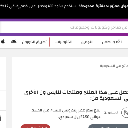
رض ممزورلد لفترة محدودة!
استخدم الكود ACP واحصل على خصم إضافي 17%
الأم والطفل
التجميل
الكترونيات
تطبيق الكوبون
ضائع في السعودية
صل على هذا المنتج ومنتجات لنايس ون الأخرى
 السعودية من:
يبلغ سعر عطر ريندروبس للنساء قبل الخصم
حوالي 57.50 ريال سعودي.