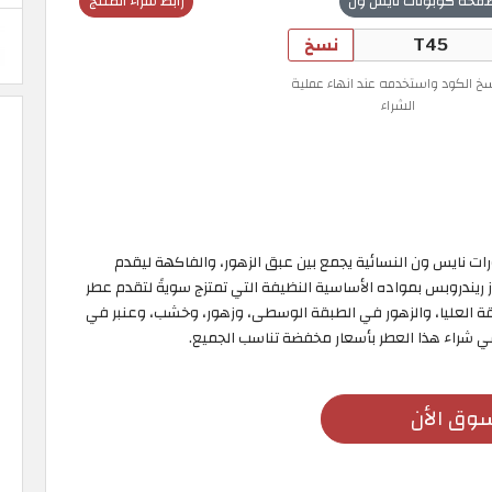
فحة كوبونات نايس ون
رابط شراء المنتج
نسخ
سخ الكود واستخدمه عند انهاء عملية
الشراء
Nice ويعد أحد أفضل عطورات نايس ون النسائية يجمع بين عبق الزهور، والفاكهة ليقدم
 ريندروبس بمواده الأساسية النظيفة التي تمتزج سويةً لتقدم عطر
ة العليا، والزهور في الطبقة الوسطى، وزهور، وخشب، وعنبر في
شراء هذا العطر بأسعار مخفضة تناسب الجميع.
وق الأن