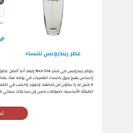
ص
ان
عطر ريندروبس للنساء
يتوفر ريندروبس في متجر  One
إحساس بهيج يليق بالنساء العصريات في يومنا هذا، يمتاز
لا مثيل له إذ يتكون من فاكهة، وزهور، وخشب في الطبق
الطبقة الأساسية، خصومات نايس ون تساعدك سيدتي في 
تس