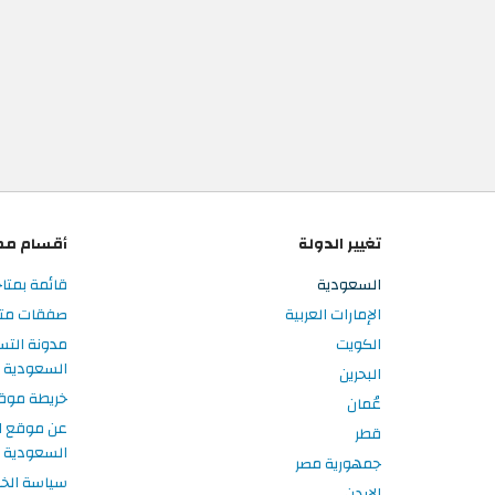
تغيير الدولة
أقسام مم
السعودية
قائمة بمتا
الإمارات العربية
صفقات متا
الكويت
مدونة الت
السعودية
البحرين
خريطة موق
عُمان
عن موقع ا
قطر
السعودية
جمهورية مصر
سياسة الخ
الاردن