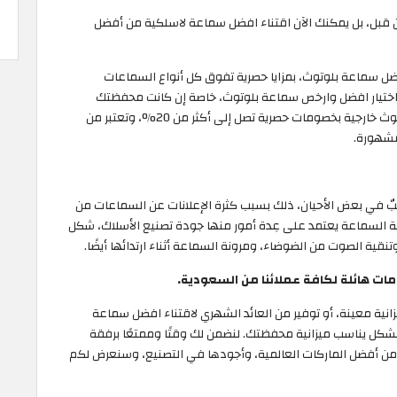
من قبل، بل يمكنك الآن اقتناء افضل سماعة لاسلكية من أفضل
ل سماعة بلوتوث، بمزايا حصرية تفوق كل أنواع السماعات
ختيار افضل وارخص سماعة بلوتوث، خاصة إن كانت محفظتك
المالية صغيرة. و لذلك سأقترح عليك أفضل سماعات بلوتوث خارجية بخصومات حصرية تصل إلى أكثر من 20%، وتعتبر من
مشهورة.
بٌ في بعض الأحيان، ذلك بسبب كثرة الإعلانات عن السماعات من
السماعة يعتمد على عِدة أمور منها جودة تصنيع الأسلاك، شكل
نقية الصوت من الضوضاء، ومرونة السماعة أثناء ارتدائها أيضًا.
ت هائلة لكافة عملائنا من السعودية.
نية معينة، أو توفير من العائد الشهري لاقتناء افضل سماعة
كل يناسب ميزانية محفظتك. لنضمن لك وقتًا وممتعًا برفقة
 أفضل الماركات العالمية، وأجودها في التصنيع، وسنعرض لكم