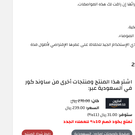
ائها إن راقت لك هذه المواصفات.
ية.
 الضوضاء.
ي الإستخدام الجيد للحفاظ على عمرها الإفتراضي لأطول مدة
اشترِ هذا المنتج ومنتجات أخرى من ساوند كور
في السعودية عبر:
كان:
270.00 ريال
السعر:
239.00 ريال
ستوفر
: 31.00 ريال (11%)
تمتع بكود خصم 10% للعملاء الجدد
صفحة كوبونات امازون السعودية
رابط شراء المنتج