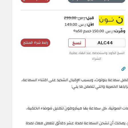
قبل
:
ر.س.‏ 299.00
الآن:
ر.س.‏ 149.00
وفّرت:
ر.س.‏ 150.00 خصم 50%
نسخ
رابط شراء المنتج
انسخ الكود واستخدمه عند انهاء عملية
الشراء
2 بلوتوث اللاسلكية افضل سماعة بلوتوث، وبسبب الإقبال الشديد على اقتناء السماعة،
اها الحصرية والتي تتضمن ما يلي:
مات الصوتية، كل سماعة بها ميكروفون لتقليل ضوضاء الخلفية،
 مع شحن سريع، يمكنك أن تشحن السماعة لمدة عشر دقائق لتعمل معك لمدة