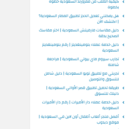
كيفية الطلب من ممزورلد السعودية خطوة
بخطوة
هل يمكنني تعديل الحجز تطبيق المطار السعودية؟
| اكتشف الآن
دليل مقاسات فارفيتش السعودية | اختر مقاسك
الصحيح بدقة
دليل خدمة عملاء بلومينغديلز | رقم بلومينغديلز
السعودية
تجارب سيروم ماي بيوتي السعودية | مراجعة
شاملة
تجربتي مع تطبيق تويو السعودية | دليل شامل
للتسوق والتوصيل
طريقة تحميل تطبيق قصر الأواني السعودية |
دليلك للتسوق
دليل خدمة عملاء دار الأميرات | رقم دار الأميرات
السعودية
أفضل متجر ألعاب أطفال أون لاين في السعودية |
موقع دبدوب