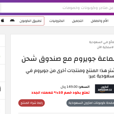
الأم والطفل
التجميل
الكترونيات
تطبيق الكوبون
ضائع في السعودية
ماعة جويروم مع صندوق شحن
ترِ هذا المنتج ومنتجات أخرى من جويروم في
سعودية عبر:
السعر:
149.00 ريال
تمتع بكود خصم 10% للعملاء الجدد
فحة كوبونات امازون السعودية
رابط شراء المنتج