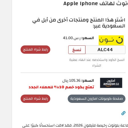
ف Apple Iphone
اشترِ هذا المنتج ومنتجات أخرى من أبل في
السعودية عبر:
السعر:
ر.س.‏41.00
نسخ
رابط شراء المنتج
انسخ الكود واستخدمه عند انهاء عملية
الشراء
السعر:
105.36 ريال
تمتع بكود خصم 10% للعملاء الجدد
صفحة كوبونات امازون السعودية
رابط شراء المنتج
تعتبر سماعة أذن آيفون اللاسلكية، هي افضل سماعة بلوتوث رخيصة للآيفون 2026، فقد لاقت استحسانًا كبيرًا على