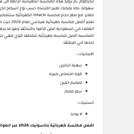
للخرطوم. تم تزويد هذه المكنسة الكهربائية الرائعة من 
سهولة. كما يمكنك تغيير الفرشاة حسب نوع السطح الذ
مغاير. مع صغر حجم مكنسة hi
العملاء في السعودية الذين قاموا باقتنائها وهو ما ي
المكنسة افضل مكنسة كهربائية شفطها قوي فهي تتمتع 
تجدها في طريقها.
الايجابيات :
سهلة التخزين
قوة امتصاص كبيرة
تصميم جميل
سعر ممتاز
السلبيات :
لا يوجد
افضل مكنسة كهربائية باناسونيك 2026 عبر المواقع الإلكترونية في السعودية