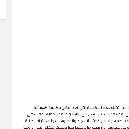
عبر اقتناء هذه المكنسة التي تعد افضل مكنسة كهربائية
هيتاشي في فئتها. تتميز المكنسة الكهربائية من هيتاشي بقوة محرك كبيرة تصل الى 1600 واط مما يجعلها فعالة في
لاسطح سواء اللينة مثل السجاد والمفروشات والستائر أو الصلبة
مثل الارضيات والسيراميك. يبلغ وزن هذه المكنسة الرائعة من هيتاشي 5.7 كيلو جرام فقط مما يجعلها سهلة النقل والحمل