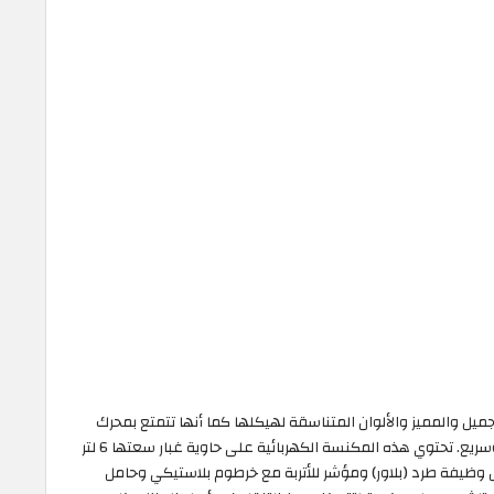
يل والمميز والألوان المتناسقة لهيكلها كما أنها تتمتع بمحرك
جيد تصل قوته الى 1800 واط لتحصلي على شفط قوي وسريع. تحتوي هذه المكنسة الكهربائية على حاوية غبار سعتها 6 لتر
ل وظيفة طرد (بلاور) ومؤشر للأتربة مع خرطوم بلاستيكي وحامل