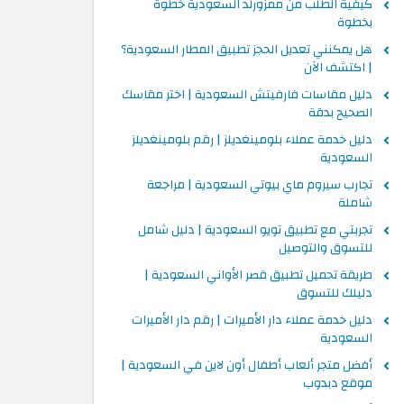
كيفية الطلب من ممزورلد السعودية خطوة
بخطوة
هل يمكنني تعديل الحجز تطبيق المطار السعودية؟
| اكتشف الآن
دليل مقاسات فارفيتش السعودية | اختر مقاسك
الصحيح بدقة
دليل خدمة عملاء بلومينغديلز | رقم بلومينغديلز
السعودية
تجارب سيروم ماي بيوتي السعودية | مراجعة
شاملة
تجربتي مع تطبيق تويو السعودية | دليل شامل
للتسوق والتوصيل
طريقة تحميل تطبيق قصر الأواني السعودية |
دليلك للتسوق
دليل خدمة عملاء دار الأميرات | رقم دار الأميرات
السعودية
أفضل متجر ألعاب أطفال أون لاين في السعودية |
موقع دبدوب