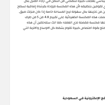
هيتاشي بعجلات كبيرة لتتمكني من التنقل في أرجاء المنزل بكل
ي تقومين بتنظيفه لأن هذه المكنسة مزودة بفرشاة إضافية لسطح
Hitac الكهربائية ستتمكنين من تخزينها بكل سهولة لربح المساحة خاصة إذا كان منزلك ضيق.
تعتبر أفضل مكنسة كهربائية هيتاشي لعام 2026 حيث حصلت هذه المكنسة الكهربائية على تقييم 4.8 من 5 من طرف
جعلها مكنسة مفضلة لدى العملاء كما انك ستلاحظين أن هذه
بقوة امتصاص كبيرة تقوم بشفط كل الاوساخ والاتربة التي