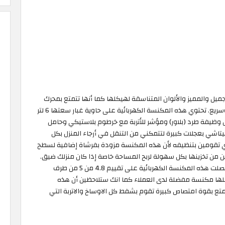
يل والمميز والألوان المتناسقة لهيكلها كما أنها تتمتع بمحرك
جيد تصل قوته الى 1800 واط لتحصلي على شفط قوي وسريع. تحتوي هذه المكنسة الكهربائية على حاوية غبار سعتها 6 لتر
ل وظيفة طرد (بلاور) ومؤشر للأتربة مع خرطوم بلاستيكي وحامل
هيتاشي بعجلات كبيرة لتتمكني من التنقل في أرجاء المنزل بكل
ي تقومين بتنظيفه لأن هذه المكنسة مزودة بفرشاة إضافية لسطح
Hitac الكهربائية ستتمكنين من تخزينها بكل سهولة لربح المساحة خاصة إذا كان منزلك ضيق.
تعتبر أفضل مكنسة كهربائية هيتاشي لعام 2026 حيث حصلت هذه المكنسة الكهربائية على تقييم 4.8 من 5 من طرف
جعلها مكنسة مفضلة لدى العملاء كما انك ستلاحظين أن هذه
بقوة امتصاص كبيرة تقوم بشفط كل الاوساخ والاتربة التي