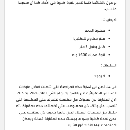
يوصون باقتنائها لانها تتميز بقوة كبيرة في الأداء كما أن سعرها
مناسب.
الايجابيات :
صغيرة الحجم
فلتر مقاوم للبكتيريا
كابل بطول 5 متر
قوة محرك 1600 واط
السلبيات :
لا يوجد
الى هنا نصل الى نهاية هذه المراجعة التي شملت افضل ماركات
المكانس الكهربائية من باناسونيك وهيتاشي لعام 2026. يمكنك
الان المقارنة بين مميزات كل مكنسة لتتعرف على المكنسة التي
تناسب احتياجاتك. كل المعلومات التي تضمنتها هذه المقارنة ، تم
جلبها من تقييمات العملاء الذين قاموا بتجربة كل مكنسة على
حدى لمدة كافية وهو ما يجعلك هذه المقارنة فعالة ويمكن
الاعتماد عليها لاتخاذ قرار الشراء.