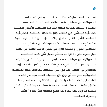
تعتبر من افضل ماركة مكانس كهربائية وتتميز هذه المكنسة
الكهربائية من هيتاشي بأنها مثالية لتنظيف مختلف الأسطح
الصلبة والسجاد بكفاءة كبيرة حيث يتم تصنيفها كأفضل مكنسة
كهربائية هيتاشي في فئتها. توفر لك هذه المكنسة الكهربائية
النظافة والأجواء النقية داخل بيتك بفضل الميزات التي توجد فيها.
من بين إيجابيات هذه المكنسة الكهربائية من هيتاشي الجسم
المعدني القوي وخفيف الوزن في نفس الوقت اضافة الى سعة
غبار كبيرة تبلغ 18 لترًا مع مؤشر للغبار. تأتي هذه المكنسة
الكهربائية من هيتاشي مع خرطوم بلاستيكي تلسكوبي خفيف
الوزن وسهل التحريك في جميع الاتجاهات مع رأس متعدد الزوايا
للوصول إلى أصعب المناطق بكل سهولة. كما توفر هذه المكنسة
الكهربائية فلتر قماش يزيل كل مسببات الحساسية من الهواء
اضافة الى قوة شفط جبارة تصل إلى 1800 واط. مع تصميمها
الأنيق وشكلها الصغير تعد هذه المكنسة الكهربائية من هيتاشي
سهلة التخزين كما ينصح بها جميع العملاء نظرًا لقوة أدائها
وسعرها المناسب.
الايجابيات :