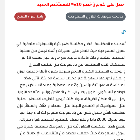
احصل على كوبون خصم 10٪ للمستخدم الجديد
صفحة كوبونات امازون السعودية
رابط شراء المنتج
تُعد هذه المكنسة افضل مكنسة كهربائية باناسونيك متوفرة في
سوق السعودية حيث تتوفر على مميزات رائعة تجعل من عملية
التنظيف سهلة وذات كفاءة عالية. مع حاوية غبار بسعة 18 لتر
ستمكنك هذه المكنسة من باناسونيك من تنظيف المنازل
والوحدات السكنية الكبيرة الحجم بسرعة كبيرة لأنها خفيفة الوزن
و يمكن تحريكها بسهولة عبر عجلات سلسة الحركة. تأتي هذه
المكنسة الكهربائية برأسين و2 عصا معدنية وملحقات اخرى مع
خرطوم تلسكوبي طويل يصل الى كل الاماكن ورأس متعدد الزوايا
يصل الى الاماكن الضيقة. سواء كنت تريدين تنظيف الاسطح الصلبة
مثل السيراميك او الاسطح اللينة مثل السجاد والاثاث والستائر فإن
مكنسة تاتش ستيل بلس من باناسونيك ستوفر لك اداء جيدًا مع
قوة محرك 2000 واط وفلتر مضاد للبكتيريا لتنظيف هواء منزلك.
تتمتع هذه المكنسة الكهربائية من باناسونيك بشعبية كبيرة في
سوق السعودية حيث جمعت العديد من التقييمات الإيجابية من