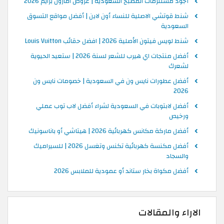
أجود مستلزمات المطبخ السعودية | عروض امازون برايم 2026
شنط قوتشي الاصلية للنساء أون لاين | أفضل مواقع التسوق
السعودية
شنط لويس فيتون الأصلية 2026 | افضل حقائب Louis Vuitton
أفضل منتجات اي هيرب للشعر لسنة 2026 | ستعيد الحيوية
لشعرك
أفضل عطورات نايس ون في السعودية | خصومات نايس ون
2026
أفضل لابتوبات في السعودية لشراء أفضل لاب توب عملي
ورخيص
أفضل ماركة مكانس كهربائية 2026 | هيتاشي أو باناسونيك
أفضل مكنسة كهربائية تكنس وتغسل 2026 | للسيراميك
والسجاد
أفضل مكواة بخار ستاند أو عمودية للملابس 2026
الاراء والمقالات