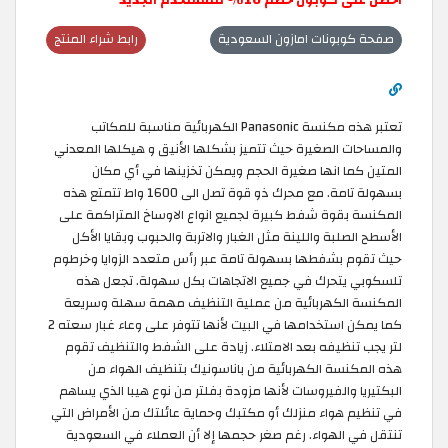
احصل على كوبون خصم 10٪ للمستخدم الجديد
صفحة كوبونات امازون السعودية
رابط شراء المنتج
تعتبر هذه مكنسة Panasonic الكهربائية مناسبة للمكاتب
والمساحات الصغيرة حيث تتميز بشكلها الأنيق و هيكلها المعدني
المتين كما انها صغيرة الحجم ويمكن تخزينها في أي مكان
بسهولة تامة. مع محرك ذو قوة تصل الى 1600 واط تتمتع هذه
المكنسة بقوة شفط كبيرة لجميع انواع الاوساخ المتراكمة على
الأسطح الصلبة واللينة مثل الغبار والاتربة والحبوب وبقايا الأكل
حيث تقوم بشفطها بسهولة تامة عبر رأس متعدد الزوايا وخرطوم
تلسكوبي يتحرك في جميع الاتجاهات بكل سهولة. تجعل هذه
المكنسة الكهربائية من عملية التنظيف مهمة سهلة وسريعة
كما يمكن استخدامها في البيت لأنها تتوفر على وعاء غبار سعته 2
لتر يجب تنظيفه بعد الامتلاء. زيادة على الشفط والتنظيف تقوم
هذه المكنسة الكهربائية من باناسونيك بتنظيف الهواء من
البكتيريا والفيروسات لأنها مزودة بفلتر من نوع هيبا الذي يساهم
في تنظيم هواء منزلك أو مكتبك وحماية عائلتك من الأمراض التي
تنتقل في الهواء. رغم صغر حجمها إلا أن العملاء في السعودية