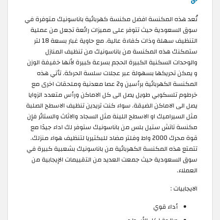
تُعد هذه المكنسة افضل مكنسة كهربائية باناسونيك متوفرة في
سوق السعودية حيث تتوفر على مميزات رائعة تجعل من عملية
التنظيف سهلة وذات كفاءة عالية. مع حاوية غبار بسعة 18 لتر
ستمكنك هذه المكنسة من باناسونيك من تنظيف المنازل
والوحدات السكنية الكبيرة الحجم بسرعة كبيرة لأنها خفيفة الوزن
و يمكن تحريكها بسهولة عبر عجلات سلسة الحركة. تأتي هذه
المكنسة الكهربائية برأسين و2 عصا معدنية وملحقات اخرى مع
خرطوم تلسكوبي طويل يصل الى كل الاماكن ورأس متعدد الزوايا
يصل الى الاماكن الضيقة. سواء كنت تريدين تنظيف الاسطح الصلبة
مثل السيراميك او الاسطح اللينة مثل السجاد والاثاث والستائر فإن
مكنسة تاتش ستيل بلس من باناسونيك ستوفر لك اداء جيدًا مع
قوة محرك 2000 واط وفلتر مضاد للبكتيريا لتنظيف هواء منزلك.
تتمتع هذه المكنسة الكهربائية من باناسونيك بشعبية كبيرة في
سوق السعودية حيث جمعت العديد من التقييمات الإيجابية من
العملاء.
الايجابيات :
أداء قوي