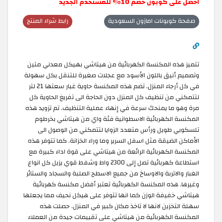
احصل على كوبون خصم 10٪ للمستخدم الجديد
صفحة كوبونات امازون السعودية
رابط شراء المنتج
تتميز هذه المكنسة الكهربائية من هيتاشي بهيكل معدني متين
وتصميم أنيق باللون الأسود مع عجلات صغيرة للتنقل بكل سهولة
في كل أرجاء المنزل. تضم هذه المكنسة حاوية غبار سعتها 21 لتر
لتتمكني من تنظيف كل المنزل دون الحاجة الى تفريغ الحاوية كل
مرة وهو ما يمنحك سرعة في إنهاء عملية التنظيف. تم تزويد هذه
المكنسة الكهربائية الاسطوانية فئة واي من هيتاشي بخرطوم
تلسكوبي طويل ورأس متعدد الزوايا لتتمكني من الوصول الى
الأماكن الضيقة مثل اسفل السرير وما وراء الخزانة. كما تتوفر هذه
المكنسة الكهربائية الرائعة من هيتاشي على قوة اداء كبيرة مع
استطاعة كهربائية تصل إلى 2300 واط وشفط قوي يزيل كل انواع
الغبار والاتربة والاوساخ من جميع الاسطح الصلبة والسجاد والستائر
وغيرها. هذه المكنسة الكهربائية تعتبر أفضل مكنسة كهربائية
هيتاشي خفيفة الوزن كما انها تتوفر على هيكل نحيف مما يجعلها
سهلة التخزين لانها لا تاخذ مكان كبير في المنزل. حصلت هذه
المكنسة الكهربائية من هيتاشي على تقييمات جيدة من العملاء