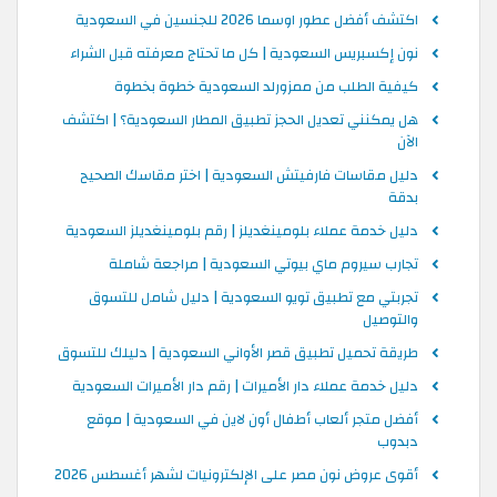
اكتشف أفضل عطور اوسما 2026 للجنسين في السعودية
نون إكسبريس السعودية | كل ما تحتاج معرفته قبل الشراء
كيفية الطلب من ممزورلد السعودية خطوة بخطوة
هل يمكنني تعديل الحجز تطبيق المطار السعودية؟ | اكتشف
الآن
دليل مقاسات فارفيتش السعودية | اختر مقاسك الصحيح
بدقة
دليل خدمة عملاء بلومينغديلز | رقم بلومينغديلز السعودية
تجارب سيروم ماي بيوتي السعودية | مراجعة شاملة
تجربتي مع تطبيق تويو السعودية | دليل شامل للتسوق
والتوصيل
طريقة تحميل تطبيق قصر الأواني السعودية | دليلك للتسوق
دليل خدمة عملاء دار الأميرات | رقم دار الأميرات السعودية
أفضل متجر ألعاب أطفال أون لاين في السعودية | موقع
دبدوب
أقوى عروض نون مصر على الإلكترونيات لشهر أغسطس 2026