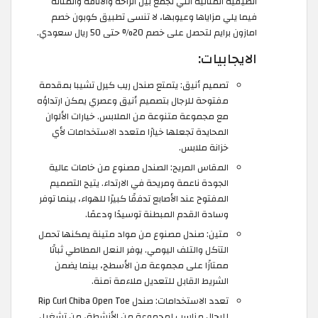
الصيفية المثالية التي تجمع بين الراحة والأناقة والمتانة
فيما يلي مزاياها وعيوبها، لا تنسى تطبيق كوبون خصم
امازون برايم لتحصل على خصم 20% حتى 50 ريال سعودي.
الايجابيات:
تصميم أنيق: يتمتع صندل ريب كيرل تشيبا بمقدمة
مفتوحة للرجال بتصميم أنيق وعصري يمكن ارتداؤه
مع مجموعة متنوعة من الملابس. خيارات الألوان
المحايدة تجعلها خيارًا متعدد الاستخدامات لأي
خزانة ملابس.
المقاس المريح: الصندل مصنوع من خامات عالية
الجودة ناعمة ومريحة في الارتداء. يتيح التصميم
المفتوح عند الأصابع تدفقًا كبيرًا للهواء، بينما توفر
وسادة القدم المبطنة توسيدًا ودعمًا.
متين: صندل مصنوع من مواد متينة يمكنها تحمل
التآكل والتلف اليومي. يوفر النعل المطاطي ثباتًا
ممتازًا على مجموعة من الأسطح، بينما يضمن
الشريط القابل للتعديل ملاءمة آمنة.
تعدد الاستخدامات: صندل Rip Curl Chiba Open Toe
للرجال مناسب لمجموعة من الأنشطة، من تشغيل