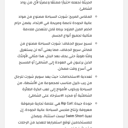
الجريئة تجعله اختيارًا ممتعًا وعصريًا لأي من رواد
الشاطئ.
المقاس المريح: شورت السباحة مصنوع من مواد
عالية الجودة ناعمة ومريحة في الارتداء. يضمن حزام
الخصر المرن المزود برباط قابل للتعديل ملاءمة
مثالية لجميع أنواع الجسم.
نسيج سريع الجفاف: شورت السباحة مصنوع من
قماش سريع الجفاف، مما يعني أنه لن يستغرق
وقتًا طويلاً حتى يجف بعد البلل. هذا مثالي لأولئك
الذين يرغبون في العودة إلى الشاطئ أو المسبح
في أسرع وقت ممكن.
تعددية الاستخدامات: حيث يعد سويم شورت للرجال
من ريب كيرل مناسب لمجموعة من الأنشطة، من
السباحة وركوب الأمواج إلى لعب الكرة الطائرة
الشاطئية أو مجرد الاسترخاء على الشاطئ.
جودة جيدة: Rip Curl هي علامة تجارية مرموقة
معروفة بإنتاج ملابس السباحة عالية الجودة. إن
لعبة Swim Short ليست استثناءً، ويمكن
للمستخدمين توقع استمرارها للعديد من الرحلات