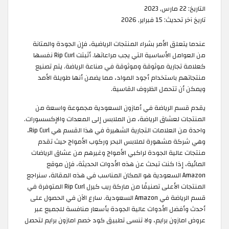
التاريخ:
22 مارس, 2023
تاريخ آخر تحديث:
15 فبراير, 2026
عندما يتعلق الأمر بشراء المنتجات الرياضية، فإن الجودة والمتانة
من العوامل الأساسية التي يجب مراعاتها. أثبتت Rip Curl نفسها
كعلامة تجارية موثوقة وموثوقة في صناعة الرياضة. يتم تصنيع
منتجاتهم باستخدام أجود المواد، مما يضمن أنها طويلة الأمد
ويمكن أن تتحمل الظروف القاسية.
يقدم قسم الرياضة في أمازون السعودية مجموعة واسعة من
المنتجات لعشاق الرياضة، من الملابس إلى المعدات والإكسسورات.
واحدة من العلامات التجارية الشهيرة في هذا القسم هي Rip Curl،
وهي شركة مشهورة لملابس البحر وركوب الأمواج حيث تقدم
منتجات عالية الجودة لراكبي الأمواج وغيرهم من عشاق الرياضات
المائية، إذا كنت تبحث عن هذه الأدوات الحديثة، فإن موقع
Amazon السعودية هو المكان المناسب في هذه المقالة، سنراجع
المنتجات الأعلى تصنيفًا من ماركة ريب كيرل Rip Curl المتوفرة في
قسم الرياضة في Amazon السعودية. سارع الآن في الحصول على
أحدث وأفضل الأدوات عالية الجودة بأسعار منافسة للجميع عبر
عروض امازون برايم، ولا تنسى تطبيق كود خصم امازون برايم لتحصل