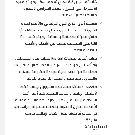
كنت تمارس رياضة الجري أو ممارسة اليوجا أو مجرد
الاسترخاء في المنزل ، فهذه السراويل القصيرة
مثالية لجميع أنشطتك.
تصميم أنيق: مزيج اللون البرتقالي والأصفر لهذه
الشورتات ملفت للنظر وعصري ، مما يجعلها خيارًا
مثاليًا للمرأة المهتمة بالموضة. يضيف شعار Rip
Curl على المقدمة لمسة من الأصالة والأناقة
للتصميم العام.
متانة: تُعرف منتجات Rip Curl بمتانة هذه المنتجات ،
ولا تُستثنى من ذلك السراويل القصيرة الرياضية. إنها
مصنوعة من مواد عالية الجودة مقاومة للاهتراء
والتمزق ، مما يضمن استمرارها لفترة طويلة.
متعدد الاستخدامات: هذه السراويل ليست فقط
لأنشطة الرياضة واللياقة البدنية. كما أنها رائعة
للارتداء غير الرسمي ، مثل إدارة المهمات أو مقابلة
الأصدقاء لتناول القهوة. يمكنك بسهولة إقرانها مع
تي شيرت أو بلوزة بدون أكمام لإطلالة مريحة
وأنيقة.
السلبيات: