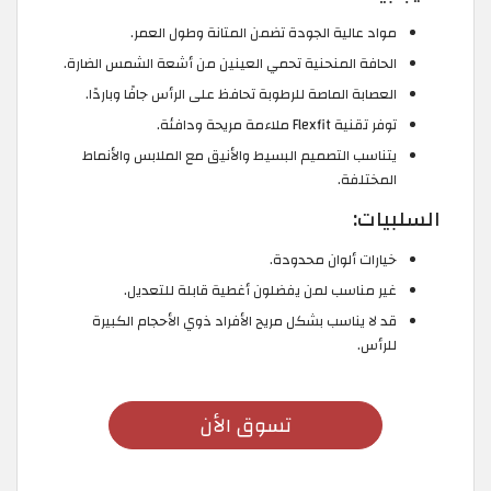
مواد عالية الجودة تضمن المتانة وطول العمر.
الحافة المنحنية تحمي العينين من أشعة الشمس الضارة.
العصابة الماصة للرطوبة تحافظ على الرأس جافًا وباردًا.
توفر تقنية Flexfit ملاءمة مريحة ودافئة.
يتناسب التصميم البسيط والأنيق مع الملابس والأنماط
المختلفة.
السلبيات:
خيارات ألوان محدودة.
غير مناسب لمن يفضلون أغطية قابلة للتعديل.
قد لا يناسب بشكل مريح الأفراد ذوي الأحجام الكبيرة
للرأس.
تسوق الأن