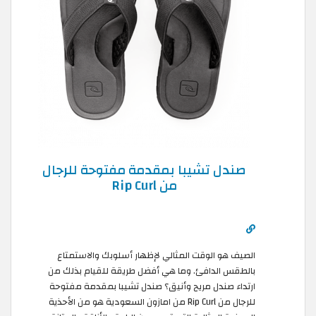
صندل تشيبا بمقدمة مفتوحة للرجال
من Rip Curl
الصيف هو الوقت المثالي لإظهار أسلوبك والاستمتاع
بالطقس الدافئ. وما هي أفضل طريقة للقيام بذلك من
ارتداء صندل مريح وأنيق؟ صندل تشيبا بمقدمة مفتوحة
للرجال من Rip Curl من امازون السعودية هو من الأحذية