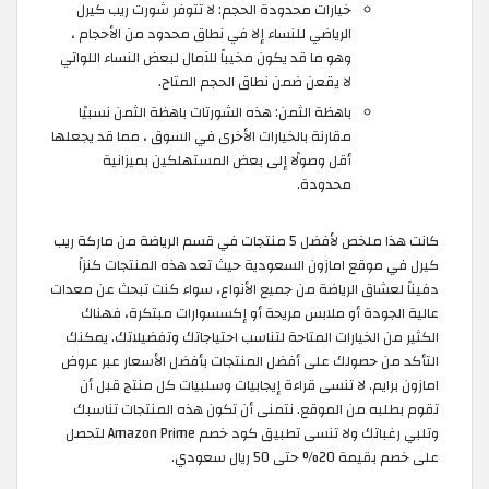
خيارات محدودة الحجم: لا تتوفر شورت ريب كيرل
الرياضي للنساء إلا في نطاق محدود من الأحجام ،
وهو ما قد يكون مخيباً للآمال لبعض النساء اللواتي
لا يقعن ضمن نطاق الحجم المتاح.
باهظة الثمن: هذه الشورتات باهظة الثمن نسبيًا
مقارنة بالخيارات الأخرى في السوق ، مما قد يجعلها
أقل وصولًا إلى بعض المستهلكين بميزانية
محدودة.
كانت هذا ملخص لأفضل 5 منتجات في قسم الرياضة من ماركة ريب
كيرل في موقع امازون السعودية حيث تعد هذه المنتجات كنزاً
دفيناً لعشاق الرياضة من جميع الأنواع، سواء كنت تبحث عن معدات
عالية الجودة أو ملابس مريحة أو إكسسوارات مبتكرة، فهناك
الكثير من الخيارات المتاحة لتناسب احتياجاتك وتفضيلاتك. يمكنك
التأكد من حصولك على أفضل المنتجات بأفضل الأسعار عبر عروض
امازون برايم. لا تنسى قراءة إيجابيات وسلبيات كل منتج قبل أن
تقوم بطلبه من الموقع. نتمنى أن تكون هذه المنتجات تناسبك
وتلبي رغباتك ولا تنسى تطبيق كود خصم Amazon Prime لتحصل
على خصم بقيمة 20% حتى 50 ريال سعودي.