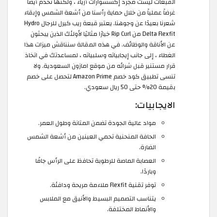
القبعات ليست مجرد إكسسوارات أزياء ، ولكنها تخدم أيضًا
غرضاً عملياً من خلال حماية رأسنا من أشعة الشمس وإبقاء
شعرنا بعيدًا عن وجوهنا. يعتبر قبعة ريب كيرل للرجال Hydro
Delta Flexfit من Rip Curl خيارًا مثاليًا لأولئك الذين يبحثون
عن الأناقة والوظائف. في هذه المقالة سنناقش ميزات هذا
الغطاء ، إلى جانب إيجابياته وسلبياته ، لمساعدتك في اتخاذ
قرار مستنير قبل شرائه من موقع امازون السعودية. ولا
تنسى تطبيق كود خصم Amazon Prime لتحصل على خصم
بقيمة 20% حتى 50 ريال سعودي.
الايجابيات:
مواد عالية الجودة تضمن المتانة وطول العمر.
الحافة المنحنية تحمي العينين من أشعة الشمس
الضارة.
العصابة الماصة للرطوبة تحافظ على الرأس جافًا
وباردًا.
توفر تقنية Flexfit ملاءمة مريحة ودافئة.
يتناسب التصميم البسيط والأنيق مع الملابس
والأنماط المختلفة.