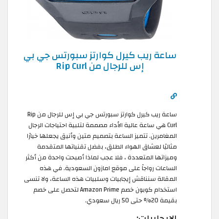
ساعة ريب كيرل كوارتز سبورتس جي بي
إس للرجال من Rip Curl
ساعة ريب كيرل كوارتز سبورتس جي بي إس للرجال من Rip
Curl هي ساعة عالية الأداء مصممة لتلبية احتياجات الرجال
المغامرين. تتميز الساعة بتصميم متين وأنيق يجعلها خيارًا
مثاليًا لعشاق الهواء الطلق، بفضل تقنياتها المتقدمة
وميزاتها المتعددة ، فلا عجب لماذا أصبحت واحدة من أكثر
الساعات رواجاً على موقع امازون السعودية. في هذه
المقالة سنناقش إيجابيات وسلبيات هذه الساعة، ولا تنسى
استخدام كوبون خصم Amazon Prime لتحصل على خصم
بقيمة 20% حتى 50 ريال سعودي.
الايجابيات: