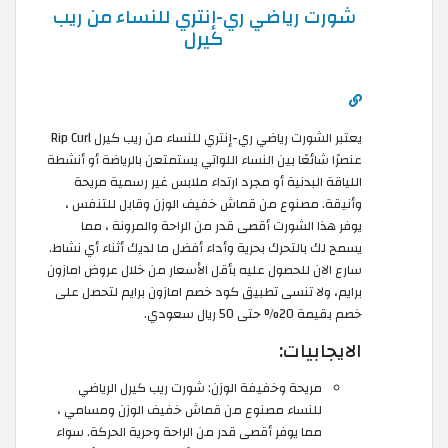
شورت رياضي ري-إنتري للنساء من ريب
كيرل
يعتبر الشورت رياضي ري-إنتري للنساء من ريب كيرل Rip Curl
عنصرًا شائعًا بين النساء اللواتي يستمتعن بالرياضة أو أنشطة
اللياقة البدنية أو مجرد ارتداء ملابس غير رسمية مريحة
وأنيقة. مصنوع من قماش خفيف الوزن وقابل للتنفس ،
يوفر هذا الشورت أقصى قدر من الراحة والمرونة ، مما
يسمح لك بالتحرك بحرية وأداء أفضل ما لديك أثناء أي نشاط.
سارع الان للحصول عليه بأقل الأسعار من خلال عروض امازون
برايم، ولا تنسى تطبيق كود خصم امازون برايم لتحصل على
خصم بقيمة 20% حتى 50 ريال سعودي.
الايجابيات:
مريحة وخفيفة الوزن: شورت ريب كيرل الرياضي
للنساء مصنوع من قماش خفيف الوزن ومسامي ،
مما يوفر أقصى قدر من الراحة وحرية الحركة. سواء