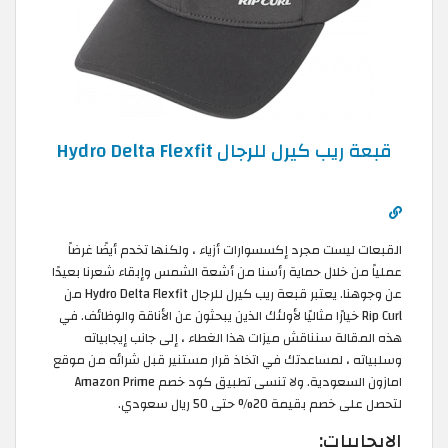
قبعة ريب كيرل للرجال Hydro Delta Flexfit
القبعات ليست مجرد إكسسوارات أزياء ، ولكنها تخدم أيضًا غرضاً
عملياً من خلال حماية رأسنا من أشعة الشمس وإبقاء شعرنا بعيدًا
عن وجوهنا. يعتبر قبعة ريب كيرل للرجال Hydro Delta Flexfit من
Rip Curl خيارًا مثاليًا لأولئك الذين يبحثون عن الأناقة والوظائف. في
هذه المقالة سنناقش ميزات هذا الغطاء ، إلى جانب إيجابياته
وسلبياته ، لمساعدتك في اتخاذ قرار مستنير قبل شرائه من موقع
امازون السعودية. ولا تنسى تطبيق كود خصم Amazon Prime
لتحصل على خصم بقيمة 20% حتى 50 ريال سعودي.
الايجابيات: