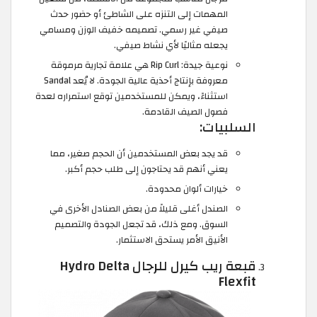
المهمات إلى التنزه على الشاطئ أو حضور حدث
صيفي غير رسمي. تصميمه خفيف الوزن ومسامي
يجعله مثاليًا لأي نشاط صيفي.
نوعية جيدة: Rip Curl هي علامة تجارية مرموقة
معروفة بإنتاج أحذية عالية الجودة. لا يُعد Sandal
استثناءً، ويمكن للمستخدمين توقع استمراره لعدة
فصول الصيف القادمة.
السلبيات:
قد يجد بعض المستخدمين أن الحجم صغير، مما
يعني أنهم قد يحتاجون إلى طلب حجم أكبر.
خيارات ألوان محدودة.
الصندل أغلى قليلاً من بعض الصنادل الأخرى في
السوق. ومع ذلك، قد تجعل الجودة والتصميم
الأنيق الأمر يستحق الاستثمار.
قبعة ريب كيرل للرجال Hydro Delta
Flexfit