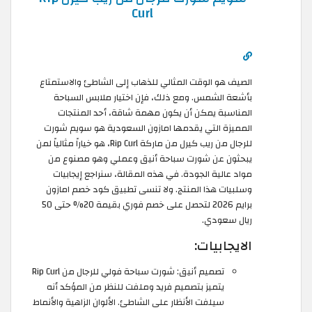
Curl
الصيف هو الوقت المثالي للذهاب إلى الشاطئ والاستمتاع
بأشعة الشمس. ومع ذلك، فإن اختيار ملابس السباحة
المناسبة يمكن أن يكون مهمة شاقة، أحد المنتجات
المميزة التي يقدمها امازون السعودية هو سويم شورت
للرجال من ريب كيرل من ماركة Rip Curl، هو خياراً مثالياً لمن
يبحثون عن شورت سباحة أنيق وعملي وهو مصنوع من
مواد عالية الجودة. في هذه المقالة، سنراجع إيجابيات
وسلبيات هذا المنتج. ولا تنسى تطبيق كود خصم امازون
برايم 2026 لتحصل على خصم فوري بقيمة 20% حتى 50
ريال سعودي.
الايجابيات:
تصميم أنيق: شورت سباحة فولي للرجال من Rip Curl
يتميز بتصميم فريد وملفت للنظر من المؤكد أنه
سيلفت الأنظار على الشاطئ. الألوان الزاهية والأنماط