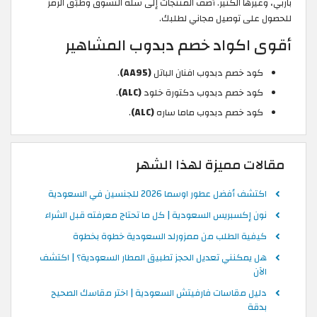
باربي، وغيرها الكثير. أضف المنتجات إلى سلة التسوق وطبّق الرمز
للحصول على توصيل مجاني لطلبك.
أقوى اكواد خصم دبدوب المشاهير
كود خصم دبدوب افنان الباتل
(AA95)
.
كود خصم دبدوب دكتورة خلود
(ALC)
.
كود خصم دبدوب ماما ساره
(ALC)
.
مقالات مميزة لهذا الشهر
اكتشف أفضل عطور اوسما 2026 للجنسين في السعودية
نون إكسبريس السعودية | كل ما تحتاج معرفته قبل الشراء
كيفية الطلب من ممزورلد السعودية خطوة بخطوة
هل يمكنني تعديل الحجز تطبيق المطار السعودية؟ | اكتشف
الآن
دليل مقاسات فارفيتش السعودية | اختر مقاسك الصحيح
بدقة