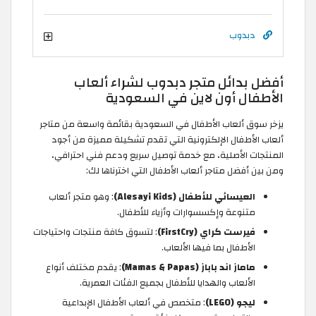
دبدوب
أفضل بدائل متجر دبدوب لشراء ألعاب
الأطفال أون لاين في السعودية
يزخر سوق ألعاب الأطفال في السعودية بقائمة واسعة من متاجر
ألعاب الأطفال الإلكترونية التي تقدم تشكيلة مميزة من أجود
المنتجات الأصلية، مع خدمة توصيل سريع ودعم فني احترافي،
ومن بين أفضل متاجر ألعاب الأطفال التي اخترناها لك:
العيسائي للأطفال (Alesayi Kids)
: وهو متجر ألعاب
متنوعة وإكسسوارات وأزياء للأطفال.
فيرست كراي (FirstCry)
: لتسوق كافة منتجات واحتياجات
الأطفال بما فيها الألعاب.
ماماز اند باباز (Mamas & Papas)
: يقدم مختلف أنواع
الألعاب والهدايا للأطفال بجميع الفئات العمرية.
ليجو (LEGO)
: متخصص في ألعاب الأطفال الإبداعية