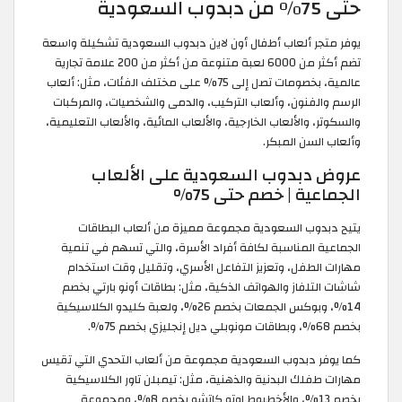
حتى 75% من دبدوب السعودية
يوفر متجر ألعاب أطفال أون لاين دبدوب السعودية تشكيلة واسعة
تضم أكثر من 6000 لعبة متنوعة من أكثر من 200 علامة تجارية
عالمية، بخصومات تصل إلى 75% على مختلف الفئات، مثل: ألعاب
الرسم والفنون، وألعاب التركيب، والدمى والشخصيات، والمركبات
والسكوتر، والألعاب الخارجية، والألعاب المائية، والألعاب التعليمية،
وألعاب السن المبكر.
عروض دبدوب السعودية على الألعاب
الجماعية | خصم حتى 75%
يتيح دبدوب السعودية مجموعة مميزة من ألعاب البطاقات
الجماعية المناسبة لكافة أفراد الأسرة، والتي تسهم في تنمية
مهارات الطفل، وتعزيز التفاعل الأسري، وتقليل وقت استخدام
شاشات التلفاز والهواتف الذكية، مثل: بطاقات أونو بارتي بخصم
14%، وبوكس الجمعات بخصم 26%، ولعبة كليدو الكلاسيكية
بخصم 68%، وبطاقات مونوبلي ديل إنجليزي بخصم 75%.
كما يوفر دبدوب السعودية مجموعة من ألعاب التحدي التي تقيس
مهارات طفلك البدنية والذهنية، مثل: تيمبلن تاور الكلاسيكية
بخصم 13%، والأخطبوط اوتو كاتشو بخصم 8%، ومجموعة