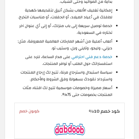
بداية من المواليد وحتى الشباب.
إمكانية تغليف الألعاب بشكل أنيق لتقديمها كهدية
لطفلك في أعياد الميلاد، أو الحفلات، أو مناسبات التخرج.
خدمة توصيل سريعة إلى باب منزلك، أو إلى أي عنوان آخر
تختاره في السعودية.
ألعاب أصلية من أشهر الماركات العالمية المعروفة، مثل:
ديزني، وليجو، وتايني ويل، وستيب تو.
خدمة دعم فني احترافي
على مدار الساعة، للرد على
استفساراتك حول الطلب أو توافر المنتجات.
سياسة استبدال واسترجاع مرنة، تتيح لك إرجاع المنتجات
واسترداد نقودك بسهولة وفق الشروط والأحكام.
أسعار مميزة وخصومات موسمية تتيح لك اقتناء مئات
المنتجات بخصومات حتى 75%.
كود خصم 10%
كوبون خصم