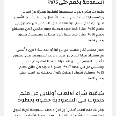
السعودية بخصم حتى 75%
يقدم لك متجر دبدوب السعودية تشكيلة مميزة من ألعاب
وإكسسوارات كرة القدم المميزة للأطفال والشباب بأفضل الأسعار،
مثل: كرة قدم بلاستيكية لامعة باللون البرتقالي من لامبورجيني
بخصم 20%، وكرة قدم فورد معدنية حمراء مقاس 5 من موستانج
بخصم 16%، وكرة قدم فيفا بألوان مختلفة وتصميمات مميزة
بخصم 34%.
اجعل لحظات تخرج طفلك من الروضة أو المدرسة ذكرى لا تُنسى
مع تشكيلة هدايا التخرج من متجر دبدوب السعودية، مثل: صندوق
الأمنيات الموسيقي من لاف ديانا بخصم 14%، ودمية ديزني
برينسيس من بيل بخصم 17%، وسبورة بزبورد من كنزي بخصم
15%، وسكوتر أطفال 3 عجلات بألوان مختلفة من لامبورجيني
بخصم 30%.
كيفية شراء الألعاب أونلاين من متجر
دبدوب في السعودية خطوة بخطوة
يوفر لك متجر ألعاب أطفال أون لاين دبدوب السعودية تجربة تسوق
آمنة ومريحة، بدايةً من لحظة الطلب وحتى وصول الألعاب إلى باب