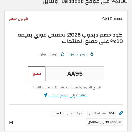
100% في موقع Dabdoob اونلاين
خصم 10%
كوبون خصم
كود خصم دبدوب 2026: تخفيض فوري بقيمة
10% على جميع المنتجات
عروض مميزة
كوبون موثق
نسخ
انسخ الكود واستخدمه عند انهاء عملية الشراء
المتابعة إلى موقع دبدوب
364
استخدام اليوم
اخر استخدام منذ
1 ساعة
اخر توفير
49 ريال سعودي