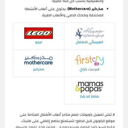
والتعليمية بحسب كل فئة عمرية.
مذركير (Mothercare)
: يحتوي على ألعاب الأنشطة
المختلفة وكذلك الدمى والألعاب الطرية.
العيسائي للاطفال
ليجو
فيرست كراي
مذركير
ماماز اند باباز
لا تنسَ تفعيل كوبونات خصم متاجر ألعاب الأطفال المتاحة على
موقع الكوبون قبل الدفع؛ لتستمتع بخصم إضافي على طلبك،
فقط انسخ كود الخصم واستخدمه في المتجر الذي تفضل التسوق