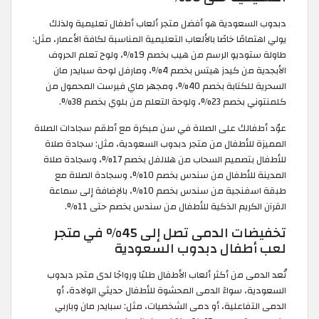
دبدوب السعودية هو أفضل متجر ألعاب أطفال تعليمية ولذلك
يولي اهتمامًا خاصًا بالألعاب التعليمية المناسبة لكافة الأعمار، مثل:
طاولة ستوديو الرسم من هيب بخصم 19%، ولوح تعلم الحروف
الأبجدية من كيدز هيتس بخصم 4%، ومارفل لوحة سبايدر مان
السحرية للكتابة بخصم 40%، ومجهر ماي فيرست المحمول من
كلمنتوني بخصم 23%، ولوحة التعلم من بلوي بخصم 38%.
عوّد أطفالك على الصلاة في سن مبكرة مع أطقم سجادات الصلاة
المميزة للأطفال من متجر دبدوب السعودية، مثل: سجادة صلاة
للأطفال بتصميم السحاب من هلالفل بخصم 17%، وسجادة صلاة
المدينة للأطفال من سندس بخصم 10%، وسجادة الصلاة مع
طبقة اسفنجية من سندس بخصم 10%، بالإضافة إلى سماعة
القرآن الكريم الذكية للأطفال من سندس بخصم حتى 11%.
تخفيضات الدمى تصل إلى 45% في متجر
لعب أطفال دبدوب السعودية
تُعد الدمى من أكثر ألعاب الأطفال طلبًا ورواجًا لدى متجر دبدوب
السعودية، سواءً الدمى المحشوة للأطفال حديثي الولادة، أو
الدمى التفاعلية، أو دمى الشخصيات، مثل: سبايدر مان وباربي