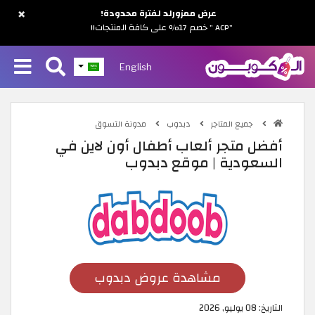
×
عرض ممزورلد لفترة محدودة!
"ACP " خصم 17% على كافة المنتجات!!
English
جميع المتاجر
دبدوب
مدونة التسوق
أفضل متجر ألعاب أطفال أون لاين في
السعودية | موقع دبدوب
مشاهدة عروض دبدوب
التاريخ:
08 يوليو, 2026