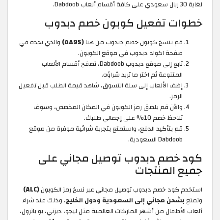
لغاية 30 ريال سعودي على كافة أقسام ألعاب Dabdoob.
خطوات تفعيل كوبون خصم دبدوب
قم بنسخ كوبون خصم دبدوب من هنا
(AA95)
والذي تجده في
صفحة اكواد دبدوب في موقع الكوبون.
تابع إلى موقع دبدوب Dabdoob، تصفح أقسام الألعاب
المتنوعة ثم اختر ما تريد شراؤه.
إضف الألعاب إلى سلة التسوق، شاهد قيمة الطلب قبل تفعيل
الرمز.
والآن قم بلصق رمز الكوبون في المكان المخصص، وسوف
تلاحظ خصم 10% على إجمالي طلبك.
قم بتأكيد الدفع، واستمتع بتجربة شرائية موفرة من موقع
Dabdoob السعودية.
كود خصم دبدوب توصيل مجاني على
جميع المنتجات
استخدم كود خصم دبدوب توصيل مجاني عبر نسخ رمز الكوبون
(ALC)
وتمتع
بشحن مجاني إلى السعودية ودول الخليج
، وذلك عند شراء
ألعاب الأطفال من أشهر الماركات العالمية مثل ليجو، ديزني، بو باترول،