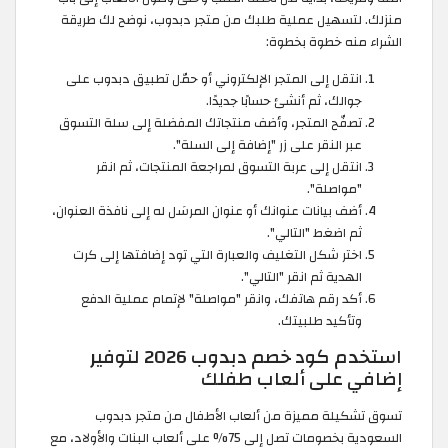
منزلك. لتسهيل عملية طلبك من متجر دبدوب، نوضح لك طريقة
الشراء منه خطوة بخطوة:
انتقل إلى المتجر الإلكتروني أو حمّل تطبيق دبدوب على
جوالك، ثم أنشئ حسابًا جديدًا.
تصفّح المتجر، وأضف منتجاتك المفضلة إلى سلة التسوق
عبر النقر على زر "إضافة إلى السلة".
انتقل إلى عربة التسوق لمراجعة المنتجات، ثم انقر
"مواصلة".
أضف بيانات عنوانك أو عنوان المرسَل له إلى نافذة العنوان،
ثم اضغط "التالي".
اختر شكل التغليف والعبارة التي تود إضافتها إلى كرت
الهدية ثم انقر "التالي".
أكد رقم هاتفك، وانقر "مواصلة" لإتمام عملية الدفع
وتأكيد طلبيتك.
استخدم كود خصم دبدوب 2026 لتوفير
إضافي على ألعاب طفلك
تسوق تشكيلة مميزة من ألعاب الأطفال من متجر دبدوب
السعودية بخصومات تصل إلى 75% على ألعاب البنات والأولاد، مع