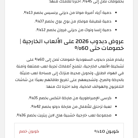
بخصومات تصل إلى 45%، اخترنا لطفلك منها:
دمية أزياء أميرة موانا من ديزني برنسيس بخصم 13%.
دمية قطيفة مولكار من بوي بوي بخصم 37%.
دمية إلسا ونوك من ديزني فروزن بخصم 12%.
عروض دبدوب 2026 على الألعاب الخارجية |
خصومات حتى 60%
يقدم متجر دبدوب السعودية خصومات تصل إلى 60% على
تشكيلة الألعاب الخارجية، لتمنح أطفالك تجربة لعب ممتعة وآمنة
في الهواء الطلق، وتحويل محيط منزلك إلى مساحة لعب مليئة
بالحركة والمرح، وتشجيعهم على تفريغ طاقاتهم بعيدًا عن شاشات
التلفزيون والهواتف الذكية، وقد اخترنا لك منها:
كرسي الإمبراطورية من ماركة انتكس بخصم 35%.
لعبة تزحلق للأطفال من ماركة دولو بخصم 42%.
مجموعة لعب خارجية خشبية هاي لاين ريتريت بخصم 36%.
كوبون 10%
كوبون خصم