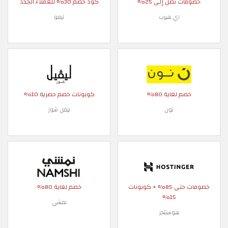
خصومات تصل إلى 25%
كود خصم 30% للعملاء الجدد
اي هيرب
تيمو
خصم لغاية 80%
كوبونات خصم حصرية 10%
نون
ليفل شوز
خصومات حتى 85% + كوبونات
خصم لغاية 80%
15%
نمشي
هوستنجر