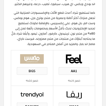
اند بودي وركس، اي هيرب، سيفورا، تطيب، درعه، وغيرهم الكثير.
كما تستطيع شراء أحدث قطع الأثاث والإكسسوارات المنزلية التي
تجعل منزلك أكثر أناقة وعصرية من متجر بوتري بارن، هوم بوكس،
وست الم، بان هوم، علي إكسبريس، بالإضافة لكونك تستطيع
تجديد الإلكترونيات لديك بأقلّ الأسعار وبخصومات رائعة تصل إلى
80% من متجر نون، ترينيدول، كارفور، أمازون، تيمو، وأيضًا شراء كلّ
ما يحتاجه أبناؤك من منتجات من متجر ممزورلد، فيرست كراي،
ماماز اند باباز، والمزيد من أفضل المتاجر في السعودية.
خصم 25%
خصم 10%