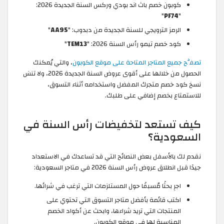
كوبون خصم باث اند بودي وركس السنة الجديدة 2026:
"
PF74
"
الرمز الترويجي للسنة الجديدة من دبدوب: "
AA95
"
كود خصم تيمو رأس السنة 2026: "
TEM13
"
تصفَّح جميع المتاجر المتاحة على موقع الكوبون
، والتي يُمكنك
الحصول من خلالها على أقوى عروض السنة الجديدة 2026، ولا تنسَ
نسخ كود خصم متجرك المفضل واستخدامه أثناء التسوق،
للاستمتاع بخصم إضافي على طلبك.
كيف تستعد لتخفيضات رأس السنة في
السعودية؟
نقدم لك بالأسفل بعض النصائح التي قد تساعدك في الاستعداد
جيدًا قبل انطلاق عروض رأس السنة 2026 في متاجر السعودية:
اجرِ بحثًا مُسبقًا حول المستلزمات التي ترغب في شرائها.
اكتب قائمة بأفضل متاجر التسوق التي تحتوي على
المنتجات التي تريد شراءها، وابحث عن أكواد الخصم
المناسبة لها في موقع الكوبون.