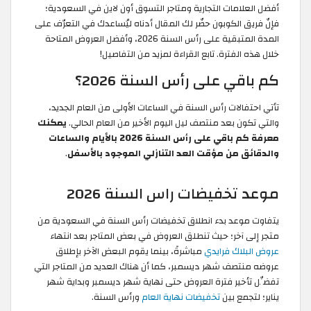
أفضل العلامات التجارية ومتاجر التسوق أون لاين في السعودية؛
فإنّ فريق الكوبون حضّر لك المقال أدناه ليُساعدك في التعرّف على
المدة المتبقية على رأس السنة 2026، وأفضل العروض المتاحة
خلال هذه الفترة. تابع القراءة لمزيد من التفاصيل!
كم باقي على رأس السنة 2026؟
تأتي احتفالات رأس السنة في الساعات الأولى من العام الجديد،
والتي تكون بعد منتصف ليل اليوم الأخير من العام الحالي.
يمكنك
معرفة كم باقي على رأس السنة 2026 بالأيام والساعات
والدقائق من مؤقت العد التنازلي الموجود بالأسفل
.
موعد تخفيضات راس السنة 2026
يتفاوت موعد بدء انطلاق تخفيضات رأس السنة في السعودية من
متجر إلى آخر؛ حيث تنطلق العروض في بعض المتاجر بعد انتهاء
عروض البلاك فرايدي
مباشرةً، بينما يقوم البعض الآخر بإطلاق
عروضه منتصف شهر ديسمبر، كما أن هناك العديد من المتاجر التي
تفضِّل تأخير فترة العروض حتى نهاية شهر ديسمبر وبداية شهر
يناير؛ لتجمع بين
تخفيضات نهاية العام
ورأس السنة.