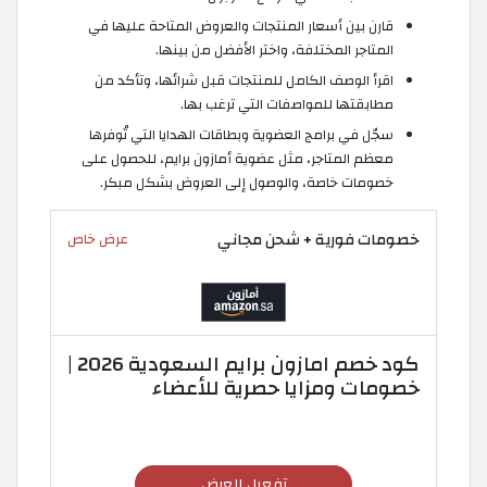
قارن بين أسعار المنتجات والعروض المتاحة عليها في
المتاجر المختلفة، واختر الأفضل من بينها.
اقرأ الوصف الكامل للمنتجات قبل شرائها، وتأكد من
مطابقتها للمواصفات التي ترغب بها.
سجّل في برامج العضوية وبطاقات الهدايا التي تُوفرها
معظم المتاجر، مثل عضوية أمازون برايم، للحصول على
خصومات خاصة، والوصول إلى العروض بشكل مبكر.
خصومات فورية + شحن مجاني
عرض خاص
كود خصم امازون برايم السعودية 2026 |
خصومات ومزايا حصرية للأعضاء
تفعيل العرض