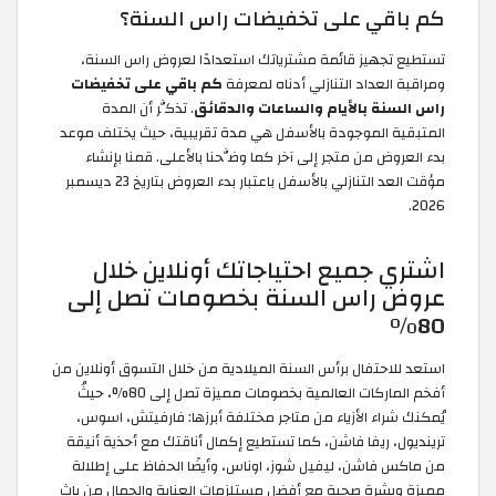
كم باقي على تخفيضات راس السنة؟
تستطيع تجهيز قائمة مشترياتك استعدادًا لعروض راس السنة،
ومراقبة العداد التنازلي أدناه لمعرفة
كم باقي على تخفيضات
راس السنة بالأيام والساعات والدقائق
. تذكَّر أن المدة
المتبقية الموجودة بالأسفل هي مدة تقريبية، حيث يختلف موعد
بدء العروض من متجر إلى آخر كما وضَّحنا بالأعلى. قمنا بإنشاء
مؤقت العد التنازلي بالأسفل باعتبار بدء العروض بتاريخ 23 ديسمبر
2026.
اشتري جميع احتياجاتك أونلاين خلال
عروض راس السنة بخصومات تصل إلى
80%
استعد للاحتفال برأس السنة الميلادية من خلال التسوق أونلاين من
أفخم الماركات العالمية بخصومات مميزة تصل إلى 80%، حيثُ
يُمكنك شراء الأزياء من متاجر مختلفة أبرزها: فارفيتش، اسوس،
ترينديول، ريفا فاشن، كما تستطيع إكمال أناقتك مع أحذية أنيقة
من ماكس فاشن، ليفيل شوز، اوناس، وأيضًا الحفاظ على إطلالة
مميزة وبشرة صحية مع أفضل مستلزمات العناية والجمال من باث