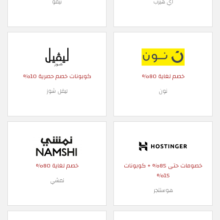
اي هيرب
تيمو
خصم لغاية 80%
كوبونات خصم حصرية 10%
نون
ليفل شوز
خصومات حتى 85% + كوبونات
خصم لغاية 80%
15%
نمشي
هوستنجر