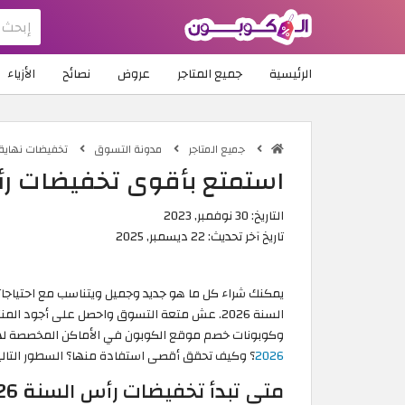
الرئيسية
جميع المتاجر
عروض
نصائح
الأزياء
جميع المتاجر
مدونة التسوق
تخفيضات نهاية الع
استمتع بأقوى تخفيضات رأس السنة 026
التاريخ:
30 نوفمبر, 2023
تاريخ آخر تحديث:
22 ديسمبر, 2025
يمكنك شراء كل ما هو جديد وجميل ويتناسب مع احتياجات
السنة 2026. عش متعة التسوق واحصل على أجود
وكوبونات خصم موقع الكوبون في الأماكن المخصصة لها 
2026
؟ وكيف تحقق أقصى استفادة منها؟ السطور التالي
متى تبدأ تخفيضات رأس السنة 2026؟