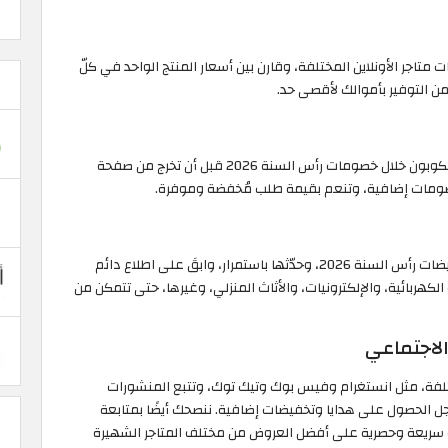
متاجر الأونلاين المختلفة، وقارن بين أسعار المنتج الواحد في كلّ
 التوفير بأموالك لأقصى حد.
التي يوفرها لك موقع الكوبون خلال خصومات رأس السنة 2026 قبل أن تخرج من صفحة
صومات إضافية، وتنعم بقيمة طلب مُخفضة وموفرة.
حمّل تطبيقات المتاجر التي تنوي التسوق منها خلال تخفيضات رأس السنة 2026، وحدّثها باستمرار، وابقَ على اطلاع دائم
لكهربائية، والإلكترونيات، والأثاث المنزلي، وغيرها، حتى تتمكن من
تلفة، مثل انستغرام وفيس بوك وتيك توك، وتتبع المنشورات
جل الحصول على هدايا وتخفيضات إضافية. ننصحك أيضًا بمتابعة
 سريعة وحصرية على أفضل العروض من مختلف المتاجر الشهيرة