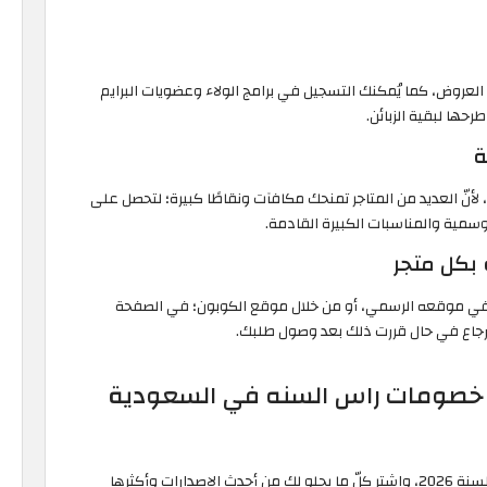
العروض، كما يُمكنك التسجيل في برامج الولاء وعضويات البرايم
حها لبقية الزبائن.
 لأنّ العديد من المتاجر تمنحك مكافآت ونقاطًا كبيرة؛ لتحصل على
وسمية والمناسبات الكبيرة القادمة.
جر في موقعه الرسمي، أو من خلال موقع الكوبون؛ في الصفحة
لإرجاع في حال قررت ذلك بعد وصول طلبك.
ى خصومات راس السنه في السعودية
تسوّق من قسم الإلكترونيات خلال فترة تخفيضات رأس السنة 2026، واشترِ كلّ ما يحلو لك من أحدث الإصدارات وأكثرها