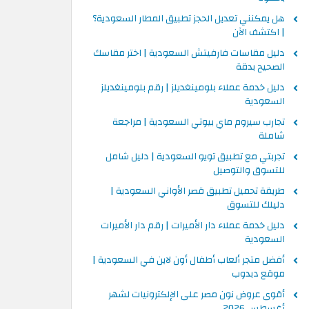
هل يمكنني تعديل الحجز تطبيق المطار السعودية؟
| اكتشف الآن
دليل مقاسات فارفيتش السعودية | اختر مقاسك
الصحيح بدقة
دليل خدمة عملاء بلومينغديلز | رقم بلومينغديلز
السعودية
تجارب سيروم ماي بيوتي السعودية | مراجعة
شاملة
تجربتي مع تطبيق تويو السعودية | دليل شامل
للتسوق والتوصيل
طريقة تحميل تطبيق قصر الأواني السعودية |
دليلك للتسوق
دليل خدمة عملاء دار الأميرات | رقم دار الأميرات
السعودية
أفضل متجر ألعاب أطفال أون لاين في السعودية |
موقع دبدوب
أقوى عروض نون مصر على الإلكترونيات لشهر
أغسطس 2026