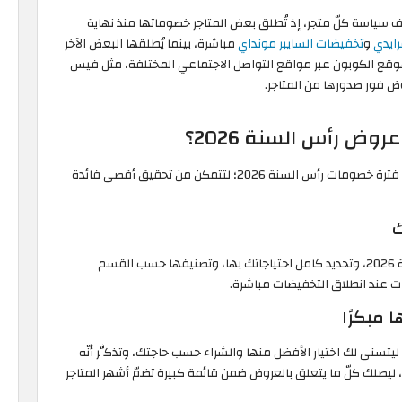
سياسة كلّ متجر، إذ تُطلق بعض المتاجر خصوماتها منذ نهاية
رايدي
و
تخفيضات السايبر مونداي
مباشرة، بينما يُطلقها البعض الآخر
قع الكوبون عبر مواقع التواصل الاجتماعي المختلفة، مثل فيس
ض فور صدورها من المتاجر.
ض رأس السنة 2026؟
إليك مجموعة من الإرشادات التي يُمكنك اعتمادها خلال فترة خصومات رأس السنة 2026؛ لتتمكن من تحقيق أقصى فائدة
أنصحك بتحضير قائمة جانبية قبل موعد عروض رأس السنة 2026، وتحديد كامل احتياجاتك بها، وتصنيفها حسب القسم
ت عند انطلاق التخفيضات مباشرة.
تسنى لك اختيار الأفضل منها والشراء حسب حاجتك، وتذكَّر أنّه
 ليصلك كلّ ما يتعلق بالعروض ضمن قائمة كبيرة تضمّ أشهر المتاجر