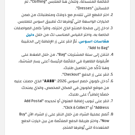
القائمة المنسدلة، ولتكن هنا الملابس "Clothing"، ثم
الفساتين "Dresses".
اختر القطع التي تتلاءم مع ذوقك ومتطلباتك من ضمن
الخيارات الواسعة التي يُوفرها لك تطبيق اسوس للملابس.
ادخل إلى صفحة المنتج الذي اخترته، واقرأ كامل المواصفات
الخاصة به، واختر القياس المناسب لك من خلال
دليل
مقاسات اسوس
، ثمّ انقر على زر الإضافة إلى الحقيبة
"Add to Bag".
انتقل إلى سلة المشتريات "Bag"، من خلال الضغط على
الأيقونة الظاهرة في القائمة الرئيسة أعلى يسار الشاشة،
وهنا تأكّد من تفاصيل طلبك.
انقر على زر الدفع "Checkout".
أدخل كوبون خصم اسوس 2026: "
AABB
" الذي حصلت عليه
من موقع الكوبون في المكان المخصص، والذي يمنحك
خصمًا إضافيًّا على طلبك.
انقر على تبويب إضافة العنوان أو تحديده "Add Postal
Address" أو "Click & Collect".
أتمم عملية الشراء من خلال النقر على زر الشراء الآن "Buy
Now"، واختر طريقة الدفع الملائمة من بين خيارت الدفع
المتعددة التي يُوفرها المتجر.