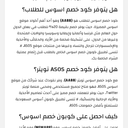
هل يتوفر كود خصم اسوس للطلاب؟
كود خصم اسوس للطلاب هو
(AABB)
وهو أحد أهم أكواد موقع
اسوس المميزة. حيث يوفر خصم بقيمة 20% للطلاب في بعض الدول
حول العالم مثل فرنسا وألمانيا وإيطاليا وسويسرا والولايات المتحدة
وغيرها من الدول، على تشكيلة ضخمة من الأزياء والحقائب والأحذية
والإكسسوارات للرجال والنساء وغيرها من منتجات موقع ASOS، لا
تنسى تطبيق كوبون خصم اسوس الخاص بالطلاب قبل إتمام عملية
الشراء الخاصة بك.
هل يتوفر كود خصم ASOS تويتر؟
مع كود خصم اسوس تويتر (
AABB)
، وفر نقودك عند شرائك من موقع
اسوس ASOS. فهو متاح لجميع مستخدمي ومحبي منصة تويتر
Twitter، حيث يوفر للعملاء خصم مميز على أحدث تصاميم الأحذية
والأزياء الرجالية والنسائية، لا تنسى تطبيق كوبون أسوس السعودية
لتستمتع بأفضل خصومات ASOS.
كيف احصل على كوبون خصم اسوس؟
احصل على أفضل كوبون خصم اسوس وهو
(NEWAPP)
وهو الأعلى