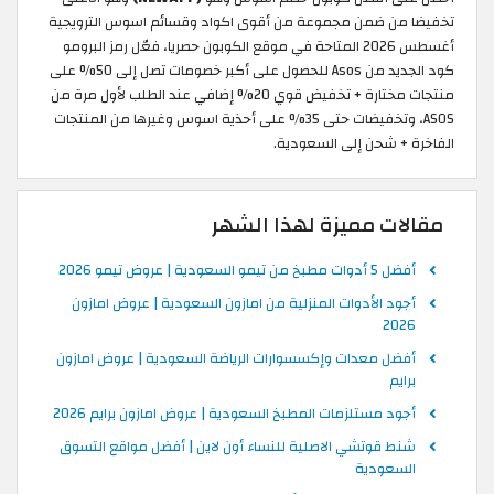
تخفيضا من ضمن مجموعة من أقوى اكواد وقسائم اسوس الترويجية
أغسطس 2026 المتاحة في موقع الكوبون حصريا، فعّل رمز البرومو
كود الجديد من Asos للحصول على أكبر خصومات تصل إلى 50% على
منتجات مختارة + تخفيض قوي 20% إضافي عند الطلب لأول مرة من
ASOS، وتخفيضات حتى 35% على أحذية اسوس وغيرها من المنتجات
الفاخرة + شحن إلى السعودية.
مقالات مميزة لهذا الشهر
أفضل 5 أدوات مطبخ من تيمو السعودية | عروض تيمو 2026
أجود الأدوات المنزلية من امازون السعودية | عروض امازون
2026
أفضل معدات وإكسسوارات الرياضة السعودية | عروض امازون
برايم
أجود مستلزمات المطبخ السعودية | عروض امازون برايم 2026
شنط قوتشي الاصلية للنساء أون لاين | أفضل مواقع التسوق
السعودية