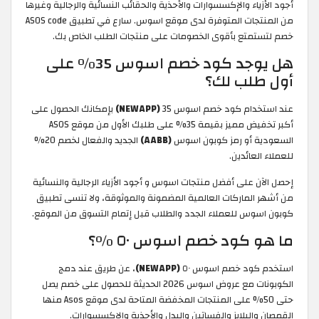
أجود الأزياء والإكسسوارات والأحذية والحقائب النسائية والرجالية وغيرها
من المنتجات المتوفرة لدى موقع اسوس. سارع في تطبيق ASOS code
خصم لتستمتع بأقوى الخصومات على منتجات الطلب الخاص بك.
هل يوجد كود خصم اسوس 35% على
أول طلب لك؟
عند استخدام كود خصم اسوس 35
(NEWAPP)
بإمكانك الحصول على
أكبر تخفيض مميز بقيمة 35% على طلبك الأول من موقع ASOS
السعودية أو رمز كوبون اسوس
(AABB)
الجديد والفعال لخصم 20%
للعملاء العائدين.
إحصل الآن على أفضل منتجات اسوس و أجود الأزياء الرجالية والنسائية
من أشهر الماركات العالمية المضمونة والموثوقة، ولا تنسى تطبيق
كوبون اسوس للعملاء الجدد والطلاب قبل إتمام التسوق من الموقع.
ما هو كود خصم اسوس ٥٠ %؟
استخدم كود خصم اسوس ٥٠
(NEWAPP)
، عن طريق عند دمج
الكوبونات مع عروض اسوس 2026 الحديثة للحصول على خصم يصل
حتى 50% على المنتجات المخفضة المتاحة لدى موقع Asos منها
القمصان والبلايز والفساتين والبدل والأحذية والإكسسوارات.