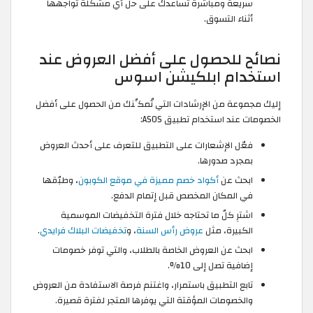
سريعة ومباشرة تساعدك على حل أي مشكلة تواجهها
أثناء التسوق.
نصائح للحصول على أفضل العروض عند
استخدام ابلكيشن اسوس
إليك مجموعة من الإرشادات التي تُمكِّنك من الحصول على أفضل
الخصومات عند استخدام تطبيق ASOS:
فعّل الإشعارات على التطبيق للتعرف على أحدث العروض
بمجرد صدورها.
ابحث عن
أكواد خصم مميزة في موقع الكوبون
، وطبّقها
في المكان المخصص قبل إتمام الدفع.
اشترِ كلّ ما تحتاجه خلال فترة التخفيضات الموسمية
الكبيرة، مثل
عروض رأس السنة
، و
تخفيضات البلاك فرايدي
.
ابحث عن العروض الخاصة بالطلاب، والتي توفر خصومات
إضافية تصل إلى 10%.
تابع التطبيق باستمرار، واغتنم فرصة الاستفادة من العروض
والخصومات المؤقتة التي يوفرها المتجر لفترة قصيرة.