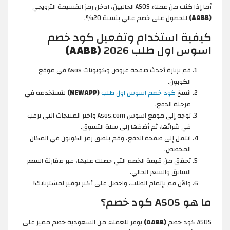
أما إذا كنت من عملاء ASOS الحاليين، ادخل رمز القسيمة الترويجي
(AABB)
للحصول على خصم عالي بنسبة 20%.
كيفية استخدام وتفعيل كود خصم
اسوس اول طلب 2026
(AABB)
قم بزيارة أحدث صفحة عروض وكوبونات Asos في موقع
الكوبون.
انسخ
كود خصم اسوس اول طلب
(NEWAPP)
لتستخدمه في
مرحلة الدفع.
توجه إلى موقع اسوس Asos.com واختر المنتجات التي ترغب
في شرائها، ثم أضفها إلى سلة التسوق.
انتقل إلى صفحة الدفع، وقم بلصق رمز الكوبون في المكان
المخصص.
تحقق من قيمة الخصم التي حصلت عليها، عبر مقارنة السعر
السابق والسعر الحالي.
والآن قم بإتمام الطلب. واحصل على أكبر توفير لمشترياتك!
ما هو ASOS كود خصم؟
ASOS كود خصم
(AABB)
يوفر للعملاء من السعودية خصم مميز على