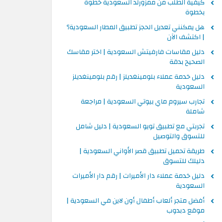
كيفية الطلب من ممزورلد السعودية خطوة
بخطوة
هل يمكنني تعديل الحجز تطبيق المطار السعودية؟
| اكتشف الآن
دليل مقاسات فارفيتش السعودية | اختر مقاسك
الصحيح بدقة
دليل خدمة عملاء بلومينغديلز | رقم بلومينغديلز
السعودية
تجارب سيروم ماي بيوتي السعودية | مراجعة
شاملة
تجربتي مع تطبيق تويو السعودية | دليل شامل
للتسوق والتوصيل
طريقة تحميل تطبيق قصر الأواني السعودية |
دليلك للتسوق
دليل خدمة عملاء دار الأميرات | رقم دار الأميرات
السعودية
أفضل متجر ألعاب أطفال أون لاين في السعودية |
موقع دبدوب