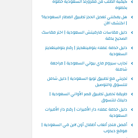
كيفية الطلب من ممزورلد السعودية خطوة
بخطوة
هل يمكنني تعديل الحجز تطبيق المطار السعودية؟
| اكتشف الآن
دليل مقاسات فارفيتش السعودية | اختر مقاسك
الصحيح بدقة
دليل خدمة عملاء بلومينغديلز | رقم بلومينغديلز
السعودية
تجارب سيروم ماي بيوتي السعودية | مراجعة
شاملة
تجربتي مع تطبيق تويو السعودية | دليل شامل
للتسوق والتوصيل
طريقة تحميل تطبيق قصر الأواني السعودية |
دليلك للتسوق
دليل خدمة عملاء دار الأميرات | رقم دار الأميرات
السعودية
أفضل متجر ألعاب أطفال أون لاين في السعودية |
موقع دبدوب