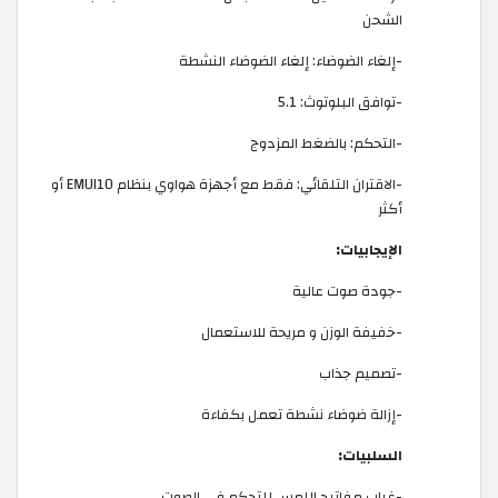
الشحن
-إلغاء الضوضاء: إلغاء الضوضاء النشطة
-توافق البلوتوث: 5.1
-التحكم: بالضغط المزدوج
-الاقتران التلقائي: فقط مع أجهزة هواوي بنظام EMUI10 أو
أكثر
الإيجابيات:
-جودة صوت عالية
-خفيفة الوزن و مريحة للاستعمال
-تصميم جذاب
-إزالة ضوضاء نشطة تعمل بكفاءة
السلبيات:
-غياب مفاتيح اللمس للتحكم في الصوت