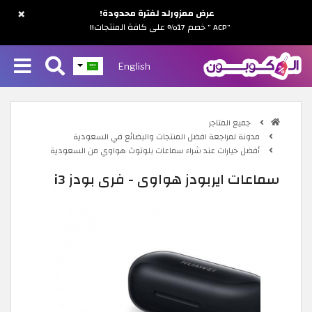
×
عرض ممزورلد لفترة محدودة!
"ACP " خصم 17% على كافة المنتجات!!
English
جميع المتاجر
مدونة لمراجعة افضل المنتجات والبضائع في السعودية
أفضل خيارات عند شراء سماعات بلوتوث هواوي من السعودية
سماعات ايربودز هواوي - فري بودز i3