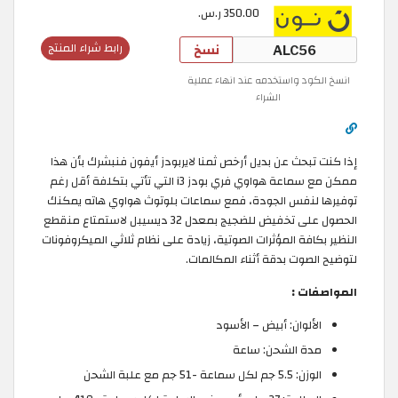
350.00 ر.س.
نسخ
رابط شراء المنتج
انسخ الكود واستخدمه عند انهاء عملية
الشراء
إذا كنت تبحث عن بديل أرخص ثمنا لايربودز أيفون فنبشرك بأن هذا
ممكن مع سماعة هواوي فري بودز i3 التي تأتي بتكلفة أقل رغم
توفيرها لنفس الجودة، فمع سماعات بلوتوث هواوي هاته يمكنك
الحصول على تخفيض للضجيج بمعدل 32 ديسيبل لاستمتاع منقطع
النظير بكافة المؤثرات الصوتية، زيادة على نظام ثلاثي الميكروفونات
لتوضيح الصوت بدقة أثناء المكالمات.
المواصفات :
الألوان: أبيض – الأسود
مدة الشحن: ساعة
الوزن: 5.5 جم لكل سماعة -51 جم مع علبة الشحن