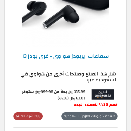
سماعات ايربودز هواوي - فري بودز i3
اشترِ هذا المنتج ومنتجات أخرى من هواوي في
السعودية عبر:
335.99 ريال
بدلاً من
399.00 ريال
ستوفر
63.01 ريال (16%)
خصم 10% للعملاء الجدد
صفحة كوبونات امازون السعودية
رابط شراء المنتج