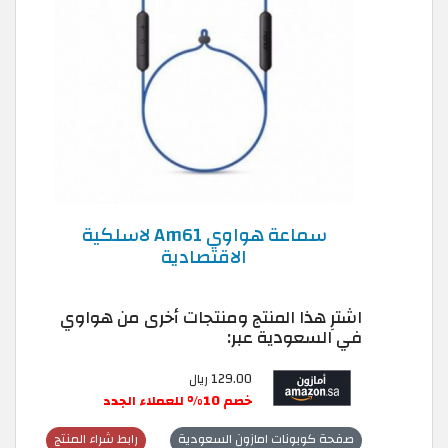
سماعة هواوي Am61 لاسلكية
الاقتصادية
اشترِ هذا المنتج ومنتجات أخرى من هواوي
في السعودية عبر:
129.00 ريال
خصم 10% للعملاء الجدد
صفحة كوبونات امازون السعودية
رابط شراء المنتج