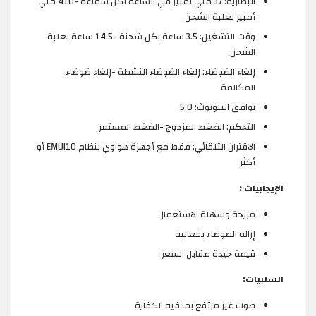
البطارية: 37 ملي أمبير في الساعة لكل سماعة -410 ملي
أمبير لعلبة الشحن
وقت التشغيل: 3.5 ساعة بكل شحنة -14.5 ساعة بعلبة
الشحن
إلغاء الضوضاء: إلغاء الضوضاء النشطة -إلغاء ضوضاء
المكالمة
توافق البلوتوث: 5.0
التحكم: الضغط المزدوج -الضغط المستمر
الاقتران التلقائي: فقط مع أجهزة هواوي بنظام EMUI10 أو
أكثر
الإيجابيات :
مريحة وسهلة الاستعمال
إزالة الضوضاء بفعالية
قيمة جيدة مقابل السعر
السلبيات:
صوت غير مرتفع بما فيه الكفاية