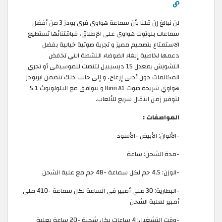
لن نبالغ إن قلنا بأن سماعة هواوي فري بودز 3 من أفضل
سماعات بلوتوث هواوي على الإطلاق، فباقتنائها تستطيع
الاستمتاع بتصميم مميز و تجربة صوتية خيالية بفضل
دعمها لخاصية إلغاء الضوضاء النشطة التي تخفض
التشويش بمعدل 15 ديسيبيل لتنصت للموسيقى أو تجري
المكالمات دون أدنى إزعاج، و إلى جانب ذلك تتضمن ايربودز
هواوي شريحة صوت Kirin A1 و تتوافق مع البلولوتوث 5.1
لتوفير زمن انتقال سريع للألعاب.
المواصفات :
-الألوان: الأبيض -الأسود
-مدة الشحن: ساعة
-الوزن: 4.5 جم لكل سماعة -48 جم مع علبة الشحن
-البطارية: 30 ملي أمبير في الساعة لكل سماعة -410 ملي
أمبير لعلبة الشحن
-وقت التشغيل: 4 ساعات بكل شحنة -20 ساعة بعلبة