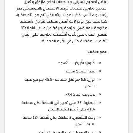
بفضل تصميم انسيابي و سدادات تمنع الانزلاق و تعزل
الضجيج الخارجي لتمنحك فرصة الاستمتاع بالموسيقى دون
إزعاج، و لا ننسى ذكر الصوت الرائع الذي تتم موازنته داخليا،
كما تعتبر فري بودز لايت أفضل سماعة هواوي لاسلكية
مقاومة للماء فهي مزودة بطبقة من طلاء النانو IPX4
لتضمن القدرة على تأدية أنشطتك الخارجية على إيقاع
أنغامك المفضلة حتى في الأيام الممطرة.
المواصفات:
الألوان: الأبيض – الأسود
مدة الشحن: ساعة
الوزن: 5.5 جم لكل سماعة -45.5 جم مع علبة
الشحن
مقاومة الماء: IPX4
البطارية: 55 ملي أمبير في الساعة لكل سماعة
-410 ملي أمبير لعلبة الشحن
وقت التشغيل: 3 ساعات بكل شحنة -12 ساعة
بعلبة الشحن
إلغاء الضوضاء: إلغاء الضوضاء النشطة