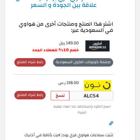
علاقة بين الجودة و السعر
اشترِ هذا المنتج ومنتجات أخرى من هواوي
في السعودية عبر:
349.00 ريال
خصم 10% للعملاء الجدد
صفحة كوبونات امازون السعودية
رابط شراء المنتج
338.00 ر.س.
نسخ
رابط شراء المنتج
انسخ الكود واستخدمه عند انهاء عملية
الشراء
تثبت سماعات هواوي فري بودز لايت بأناقة في أذنيك