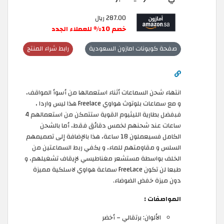
287.00 ريال
خصم 10% للعملاء الجدد
صفحة كوبونات امازون السعودية
رابط شراء المنتج
انتهاء شحن السماعات أثناء استعمالها من أسوأ المواقف،
و مع سماعات بلوتوث هواوي Freelace هذا ليس واردا ،
فبفضل بطارية الليثيوم القوية ستتمكن من استعمالهم 4
ساعات عند شحنهم لخمس دقائق فقط، أما بالشحن
الكامل فسيعملون 18 ساعة، هذا بالإضافة إلى تصميمهم
السلس و مقاومتهم للماء، و يكفي ربط السماعتين من
الخلف بواسطة مستشعر مغناطيسي لإيقاف تشغيلهم، و
طبعا لن تكون FreeLace سماعة هواوي لاسلكية مميزة
دون ميزة خفض الضوضاء.
المواصفات :
الألوان: برتقالي – أخضر