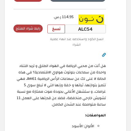
114.95 ر.س.
نسخ
رابط شراء المنتج
انسخ الكود واستخدمه عند انهاء عملية
الشراء
هل أنت من محبي الرياضة في الهواء الطلق و تريد اقتناء
واحدة من سماعات بلوتوث هواوي الاقتصادية؟ في هذه
الحالة لا غنى لك عن سماعات الرأس الرياضية Am61، فهي
تتميز بتوازنها، ثباتها و خفة وزنها التي لا تبلغ سوى 5
غرامات، و ستشغل الأغاني بجودة صوت ممتازة مع نسبة
تشويش خارجي منخفضة، فضلا عن قدرتها على العمل 11
ساعة متواصلة عند الشحن الكامل.
المواصفات:
الألوان: الأسود