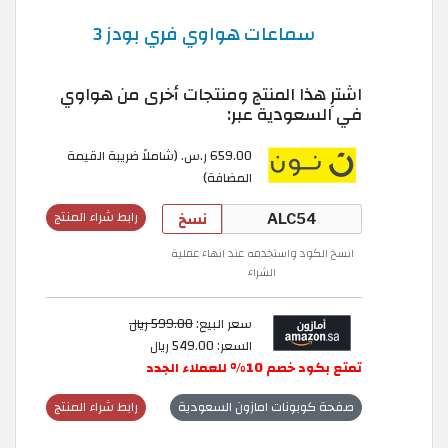
سماعات هواوي فري بودز 3
اشترِ هذا المنتج ومنتجات أخرى من هواوي
في السعودية عبر:
659.00 ر.س. ‏(شاملاً ضريبة القيمة
المضافة)
نسخ
رابط شراء المنتج
انسخ الكود واستخدمه عند انهاء عملية
الشراء
سعر البيع:
599.00 ريال
السعر: 549.00 ريال
تمتع بكود خصم 10% للعملاء الجدد
صفحة كوبونات امازون السعودية
رابط شراء المنتج