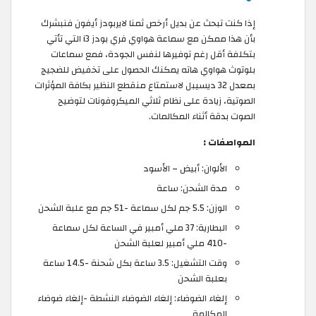
إذا كنت تبحث عن بديل أرخص ثمنا لايربودز أيفون فنبشرك
بأن هذا ممكن مع سماعة هواوي فري بودز i3 التي تأتي
بتكلفة أقل رغم توفيرها لنفس الجودة، فمع سماعات
بلوتوث هواوي هاته يمكنك الحصول على تخفيض للضجيج
بمعدل 32 ديسيبل لاستمتاع منقطع النظير بكافة المؤثرات
الصوتية، زيادة على نظام ثلاثي الميكروفونات لتوضيح
الصوت بدقة أثناء المكالمات.
المواصفات :
الألوان: أبيض – الأسود
مدة الشحن: ساعة
الوزن: 5.5 جم لكل سماعة -51 جم مع علبة الشحن
البطارية: 37 ملي أمبير في الساعة لكل سماعة
-410 ملي أمبير لعلبة الشحن
وقت التشغيل: 3.5 ساعة بكل شحنة -14.5 ساعة
بعلبة الشحن
إلغاء الضوضاء: إلغاء الضوضاء النشطة -إلغاء ضوضاء
المكالمة