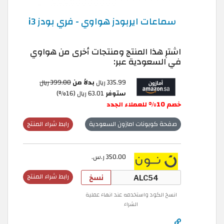
سماعات ايربودز هواوي - فري بودز i3
اشترِ هذا المنتج ومنتجات أخرى من هواوي
في السعودية عبر:
335.99 ريال
بدلاً من
399.00 ريال
ستوفر
63.01 ريال (16%)
خصم 10% للعملاء الجدد
صفحة كوبونات امازون السعودية
رابط شراء المنتج
350.00 ر.س.
نسخ
رابط شراء المنتج
انسخ الكود واستخدمه عند انهاء عملية
الشراء