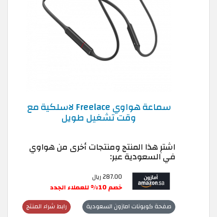
سماعة هواوي Freelace لاسلكية مع
وقت تشغيل طويل
اشترِ هذا المنتج ومنتجات أخرى من هواوي
في السعودية عبر:
287.00 ريال
خصم 10% للعملاء الجدد
صفحة كوبونات امازون السعودية
رابط شراء المنتج