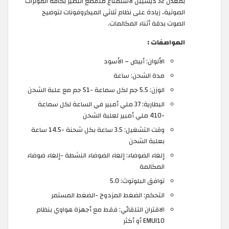
بمعدل 32 ديسيبل لاستمتاع منقطع النظير بكافة المؤثرات
الصوتية، زيادة على نظام ثلاثي الميكروفونات لتوضيح
الصوت بدقة أثناء المكالمات.
المواصفات :
الألوان: أبيض – الأسود
مدة الشحن: ساعة
الوزن: 5.5 جم لكل سماعة -51 جم مع علبة الشحن
البطارية: 37 ملي أمبير في الساعة لكل سماعة
-410 ملي أمبير لعلبة الشحن
وقت التشغيل: 3.5 ساعة بكل شحنة -14.5 ساعة
بعلبة الشحن
إلغاء الضوضاء: إلغاء الضوضاء النشطة -إلغاء ضوضاء
المكالمة
توافق البلوتوث: 5.0
التحكم: الضغط المزدوج -الضغط المستمر
الاقتران التلقائي: فقط مع أجهزة هواوي بنظام
EMUI10 أو أكثر