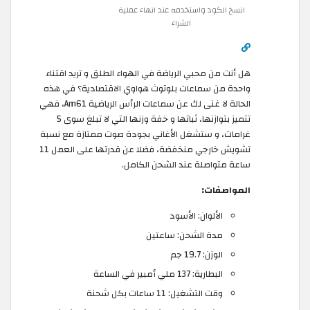
انسخ الكود واستخدمه عند انهاء عملية
الشراء
هل أنت من محبي الرياضة في الهواء الطلق و تريد اقتناء
واحدة من سماعات بلوتوث هواوي الاقتصادية؟ في هذه
الحالة لا غنى لك عن سماعات الرأس الرياضية Am61، فهي
تتميز بتوازنها، ثباتها و خفة وزنها التي لا تبلغ سوى 5
غرامات، و ستشغل الأغاني بجودة صوت ممتازة مع نسبة
تشويش خارجي منخفضة، فضلا عن قدرتها على العمل 11
ساعة متواصلة عند الشحن الكامل.
المواصفات:
الألوان: الأسود
مدة الشحن: ساعتين
الوزن: 19.7 جم
البطارية: 137 ملي أمبير في الساعة
وقت التشغيل: 11 ساعات بكل شحنة