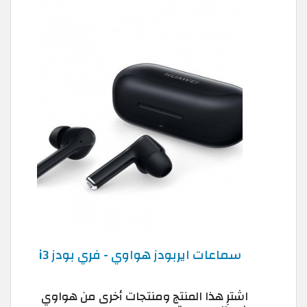
سماعات ايربودز هواوي - فري بودز i3
اشترِ هذا المنتج ومنتجات أخرى من هواوي