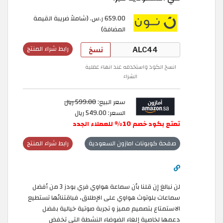
659.00 ر.س. ‏(شاملاً ضريبة القيمة
المضافة)
نسخ
رابط شراء المنتج
انسخ الكود واستخدمه عند انهاء عملية
الشراء
سعر البيع:
599.00 ريال
السعر: 549.00 ريال
تمتع بكود خصم 10% للعملاء الجدد
صفحة كوبونات امازون السعودية
رابط شراء المنتج
لن نبالغ إن قلنا بأن سماعة هواوي فري بودز 3 من أفضل
سماعات بلوتوث هواوي على الإطلاق، فباقتنائها تستطيع
الاستمتاع بتصميم مميز و تجربة صوتية خيالية بفضل
دعمها لخاصية إلغاء الضوضاء النشطة التي تخفض