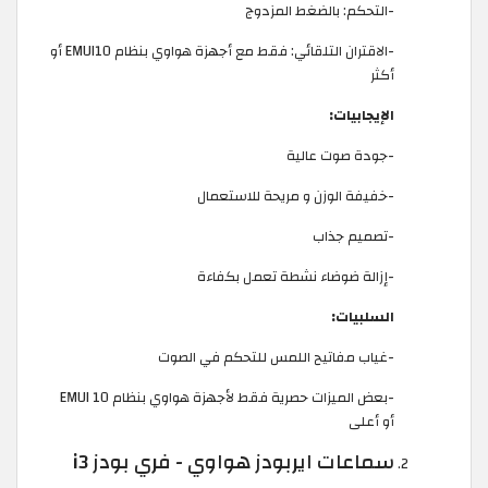
-التحكم: بالضغط المزدوج
-الاقتران التلقائي: فقط مع أجهزة هواوي بنظام EMUI10 أو
أكثر
الإيجابيات:
-جودة صوت عالية
-خفيفة الوزن و مريحة للاستعمال
-تصميم جذاب
-إزالة ضوضاء نشطة تعمل بكفاءة
السلبيات:
-غياب مفاتيح اللمس للتحكم في الصوت
-بعض الميزات حصرية فقط لأجهزة هواوي بنظام EMUI 10
أو أعلى
سماعات ايربودز هواوي - فري بودز i3