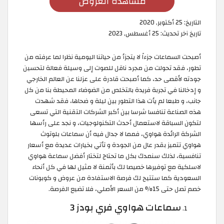
مشاهدة العروض
التاريخ:
25 أكتوبر, 2020
تاريخ آخر تحديث:
25 أغسطس, 2023
أصبحت السماعات جزءاً لا يتجزأ من حياتنا اليومية نظرا لما عرفته من
تطور، فقد تحولت من مجرد ناقل للصوت إلى وسيلة فعالة لتحسين
جودته لأقصى حد، كما أصبحت قادرة على عزلنا عن العالم الخارجي
و إدخالنا في تجربة فريدة بالتخلص من الضوضاء المحيطة بنا من كل
جانب، و طبعا لم يأت هذا التطور بين ليلة و ضحاها، فقد شهدت
هذه الصناعة تنافسا شرسا بين أكبر الشركات التقنية التي تسعى
لتكون السباقة لاستعمال أحدث التكنولوجيات، و نجد على رأسها
الشركة الرائدة هواوي، فمما لا جدال فيه أن سماعات بلوتوث
هواوي تتميز بقدر عال من الجودة و تأتي بخيارات عديدة مع أسعار
تنافسية، لذلك سنمدك بكل ما تحتاج لتختار أفضل سماعة هواوي
لاسلكية مع توفيرها خصيصا لك بأثمنة لا مثيل لها في كل أنحاء
السعودية كما ستتيح لك فرصة الاستفادة من عروض و كوبونات
خصم تصل حتى 15% من السعر الأصلي، فلا تضيع الفرصة.
سماعات هواوي فري بودز 3