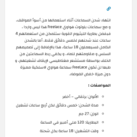
انتهاء شحن السماعات أثناء استعمالها من أسوأ المواقف،
و مع سماعات بلوتوث هواوي Freelace هذا ليس واردا ،
فبفضل بطارية الليثيوم القوية ستتمكن من استعمالهم 4
ساعات عند شحنهم لخمس دقائق فقط، أما بالشحن
الكامل فسيعملون 18 ساعة، هذا بالإضافة إلى تصميمهم
السلس و مقاومتهم للماء، و يكفي ربط السماعتين من
الخلف بواسطة مستشعر مغناطيسي لإيقاف تشغيلهم، و
طبعا لن تكون FreeLace سماعة هواوي لاسلكية مميزة
دون ميزة خفض الضوضاء.
المواصفات :
الألوان: برتقالي – أخضر
مدة الشحن: خمس دقائق لكل أربع ساعات تشغيل
الوزن: 27 جم
البطارية: 120 ملي أمبير في الساعة
وقت التشغيل: 18 ساعة بكل شحنة