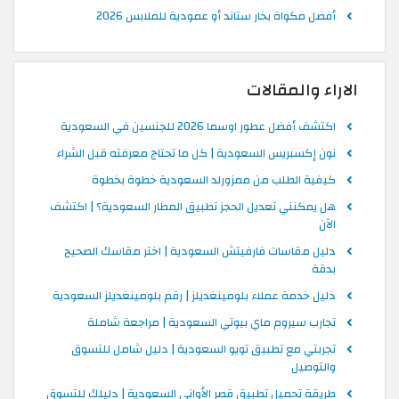
أفضل مكواة بخار ستاند أو عمودية للملابس 2026
الاراء والمقالات
اكتشف أفضل عطور اوسما 2026 للجنسين في السعودية
نون إكسبريس السعودية | كل ما تحتاج معرفته قبل الشراء
كيفية الطلب من ممزورلد السعودية خطوة بخطوة
هل يمكنني تعديل الحجز تطبيق المطار السعودية؟ | اكتشف
الآن
دليل مقاسات فارفيتش السعودية | اختر مقاسك الصحيح
بدقة
دليل خدمة عملاء بلومينغديلز | رقم بلومينغديلز السعودية
تجارب سيروم ماي بيوتي السعودية | مراجعة شاملة
تجربتي مع تطبيق تويو السعودية | دليل شامل للتسوق
والتوصيل
طريقة تحميل تطبيق قصر الأواني السعودية | دليلك للتسوق