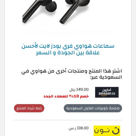
سماعات هواوي فري بودز لايت لأحسن
علاقة بين الجودة و السعر
اشترِ هذا المنتج ومنتجات أخرى من هواوي في
السعودية عبر:
349.00 ريال
خصم 10% للعملاء الجدد
صفحة كوبونات امازون السعودية
رابط شراء المنتج
338.00 ر.س.