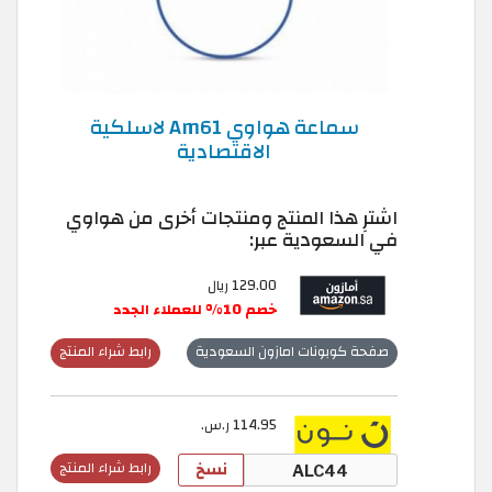
سماعة هواوي Am61 لاسلكية
الاقتصادية
اشترِ هذا المنتج ومنتجات أخرى من هواوي
في السعودية عبر:
129.00 ريال
خصم 10% للعملاء الجدد
صفحة كوبونات امازون السعودية
رابط شراء المنتج
114.95 ر.س.
نسخ
رابط شراء المنتج