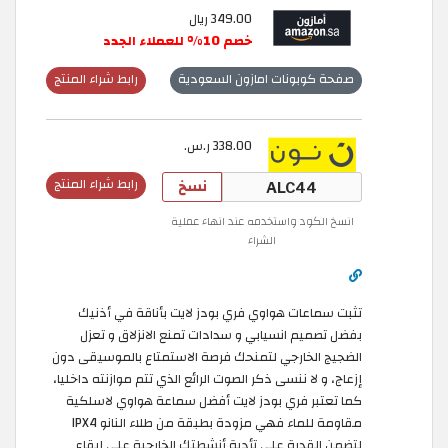
349.00 ريال
خصم 10% للعملاء الجدد
صفحة كوبونات امازون السعودية
رابط شراء المنتج
338.00 ر.س.
نسخ
رابط شراء المنتج
انسخ الكود واستخدمه عند انهاء عملية
الشراء
تثبت سماعات هواوي فري بودز لايت بأناقة في أذنيك
بفضل تصميم انسيابي و سدادات تمنع الانزلاق و تعزل
الضجيج الخارجي لتمنحك فرصة الاستمتاع بالموسيقى دون
إزعاج، و لا ننسى ذكر الصوت الرائع الذي تتم موازنته داخليا،
كما تعتبر فري بودز لايت أفضل سماعة هواوي لاسلكية
مقاومة للماء فهي مزودة بطبقة من طلاء النانو IPX4
لتضمن القدرة على تأدية أنشطتك الخارجية على إيقاع