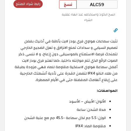
نسخ
رابط شراء المنتج
انسخ الكود واستخدمه عند انهاء عملية
الشراء
تثبت سماعات هواوي فري بودز لايت بأناقة في أذنيك بفضل
تصميم انسيابي و سدادات تمنع الانزلاق و تعزل الضجيج الخارجي
لتمنحك فرصة الاستمتاع بالموسيقى دون إزعاج، و لا ننسى ذكر
الصوت الرائع الذي تتم موازنته داخليا، كما تعتبر فري بودز لايت
أفضل سماعة هواوي لاسلكية مقاومة للماء فهي مزودة بطبقة
من طلاء النانو IPX4 لتضمن القدرة على تأدية أنشطتك الخارجية
على إيقاع أنغامك المفضلة حتى في الأيام الممطرة.
المواصفات:
الألوان: الأبيض – الأسود
مدة الشحن: ساعة
الوزن: 5.5 جم لكل سماعة -45.5 جم مع علبة الشحن
مقاومة الماء: IPX4