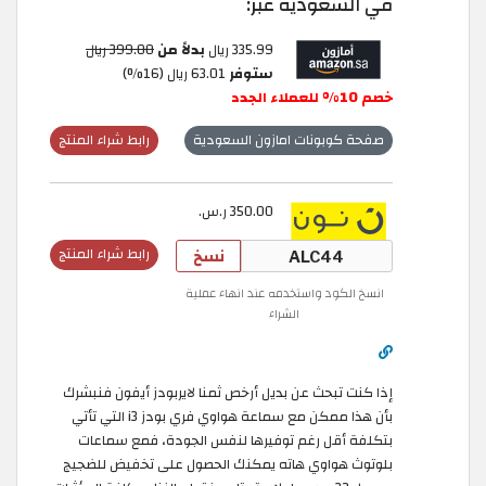
في السعودية عبر:
335.99 ريال
بدلاً من
399.00 ريال
ستوفر
63.01 ريال (16%)
خصم 10% للعملاء الجدد
صفحة كوبونات امازون السعودية
رابط شراء المنتج
350.00 ر.س.
نسخ
رابط شراء المنتج
انسخ الكود واستخدمه عند انهاء عملية
الشراء
إذا كنت تبحث عن بديل أرخص ثمنا لايربودز أيفون فنبشرك
بأن هذا ممكن مع سماعة هواوي فري بودز i3 التي تأتي
بتكلفة أقل رغم توفيرها لنفس الجودة، فمع سماعات
بلوتوث هواوي هاته يمكنك الحصول على تخفيض للضجيج