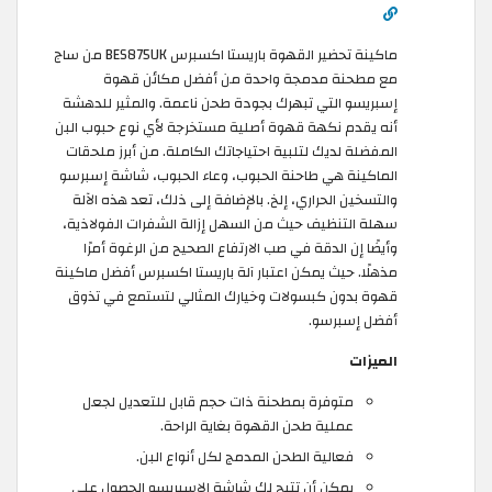
ماكينة تحضير القهوة باريستا اكسبرس BES875UK من ساج
مع مطحنة مدمجة واحدة من أفضل مكائن قهوة
إسبريسو التي تبهرك بجودة طحن ناعمة. والمثير للدهشة
أنه يقدم نكهة قهوة أصلية مستخرجة لأي نوع حبوب البن
المفضلة لديك لتلبية احتياجاتك الكاملة. من أبرز ملحقات
الماكينة هي طاحنة الحبوب، وعاء الحبوب، شاشة إسبرسو
والتسخين الحراري، إلخ. بالإضافة إلى ذلك، تعد هذه الآلة
سهلة التنظيف حيث من السهل إزالة الشفرات الفولاذية،
وأيضًا إن الدقة في صب الارتفاع الصحيح من الرغوة أمرًا
مذهلًا. حيث يمكن اعتبار آلة باريستا اكسبرس أفضل ماكينة
قهوة بدون كبسولات وخيارك المثالي لتستمع في تذوق
أفضل إسبرسو.
الميزات
متوفرة بمطحنة ذات حجم قابل للتعديل لجعل
عملية طحن القهوة بغاية الراحة.
فعالية الطحن المدمج لكل أنواع البن.
يمكن أن تتيح لك شاشة الإسبريسو الحصول على