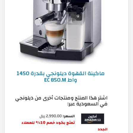
ماكينة القهوة ديلونجي بقدرة 1450
واط EC 850.M
اشترِ هذا المنتج ومنتجات أخرى من ديلونجي
في السعودية عبر:
السعر:
2,990.00 ريال
تمتع بكود خصم 10% للعملاء
الجدد