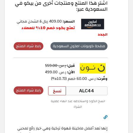
اشترِ هذا المنتج ومنتجات أخرى من بيكو في
السعودية عبر:
السعر:
409.00 ريال & الشحن مجاني
تمتع بكود خصم 10% للعملاء
الجدد
صفحة كوبونات امازون السعودية
رابط شراء المنتج
قبل:
ر.س.‏ 559.00
الآن:
ر.س.‏ 499.00
وفّرت:
ر.س.‏ 60.00 خصم (10.73%)
نسخ
رابط شراء المنتج
انسخ الكود واستخدمه عند انهاء عملية
الشراء
إنها تعد أفضل ماكينة قهوة تركية وهي خيار رائع لمحبي