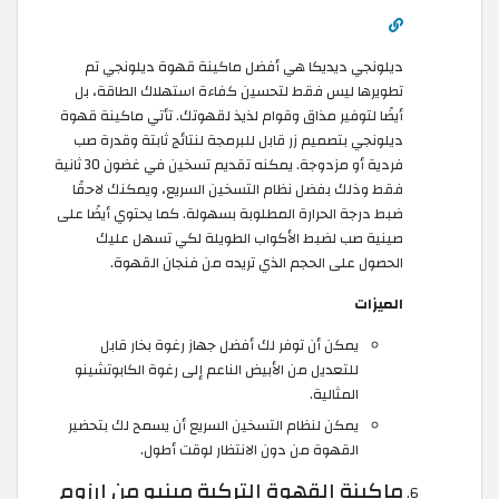
ديلونجي ديديكا هي أفضل ماكينة قهوة ديلونجي تم
تطويرها ليس فقط لتحسين كفاءة استهلاك الطاقة، بل
أيضًا لتوفير مذاق وقوام لذيذ لقهوتك. تأتي ماكينة قهوة
ديلونجي بتصميم زر قابل للبرمجة لنتائج ثابتة وقدرة صب
فردية أو مزدوجة. يمكنه تقديم تسخين في غضون 30 ثانية
فقط وذلك بفضل نظام التسخين السريع، ويمكنك لاحقًا
ضبط درجة الحرارة المطلوبة بسهولة. كما يحتوي أيضًا على
صينية صب لضبط الأكواب الطويلة لكي تسهل عليك
الحصول على الحجم الذي تريده من فنجان القهوة.
الميزات
يمكن أن توفر لك أفضل جهاز رغوة بخار قابل
للتعديل من الأبيض الناعم إلى رغوة الكابوتشينو
المثالية.
يمكن لنظام التسخين السريع أن يسمح لك بتحضير
القهوة من دون الانتظار لوقت أطول.
ماكينة القهوة التركية مينيو من ارزوم