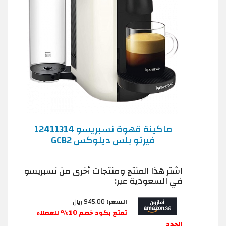
ماكينة قهوة نسبريسو 12411314
فيرتو بلس ديلوكس GCB2
اشترِ هذا المنتج ومنتجات أخرى من نسبريسو
في السعودية عبر:
السعر:
945.00 ريال
تمتع بكود خصم 10% للعملاء
الجدد