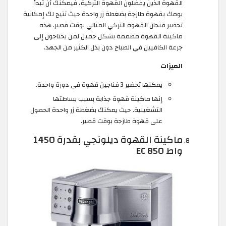
القهوة الذين يفضلون القهوة التركية، فيمكنك أن تبدأ
يومك بقهوة طازجة بضغطة زر واحدة حيث تتيح لك إمكانية
تحضير فنجان القهوة التركي المثالي بوقت قصير. هذه
ماكينة القهوة مصممة بشكل جميل لمن يحتاجون إلى
جرعة الكافيين في الصباح دون بذل الكثير من الجهد.
الميزات
يمكنها تحضير 3 فناجين قهوة في دورة واحدة.
إنها ماكينة قهوة جذابة بسبب بساطتها
التشغيلية. حيث يمكنك بضغطة زر واحدة الحصول
على قهوة طازجة بوقت قصير.
ماكينة القهوة ديلونجي بقدرة 1450
واط EC 850