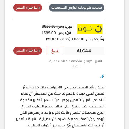
صفحة كوبونات امازون السعودية
رابط شراء المنتج
قبل:
ر.س.‏ 3026.30
الآن:
ر.س.‏ 1599.00
وفّرت:
ر.س.‏ 1427.30 (خصم 47.16%)
نسخ
رابط شراء المنتج
انسخ الكود واستخدمه عند انهاء عملية
الشراء
يمكن لآلة الضغط ديلونجي الاحترافية ذات 15 درجة أن
تضمن أعلى جودة للقهوة، حيث من المدهش أن نظام
التحكم القابل للتعديل يجعل من السهل تحضير القهوة
المخصصة. كما تحتوي على نظام تحضير القهوة اليدوي
الذي سيجعلك تشعر وكأنك تقوم بإعداد إسبرسو الذي
تريده يدويًا تمامًا. ومع ذلك، يمكن للصينية القابلة للتعديل
أن تتيح لك الاستمتاع بأي حجم من أكواب القهوة.