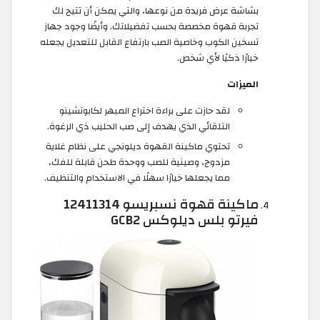
بشاشة عرض فريدة من نوعها، والتي يمكن أن تتيح لك
تجربة قهوة مخصصة بحسب تفضيلاتك. وأيضًا وجود جهاز
تسخين الكوب وخاصية الصب بارتفاع القابل للتعديل يجعله
خيارًا ذكيًا لأي شخص.
الميزات
لقد حازت على براءة اختراع المبهر لكابوتشينو
التلقائي الذي يهدف إلى صب الحليب ذي الرغوة.
تحتوي ماكينة القهوة ديلونجي على نظام غلاية
مزدوج، وصينية للصب ووحدة طحن قابلة للفك،
مما يجعلها خيارًا سهلًا في الاستخدام والتنظيف.
ماكينة قهوة نسبريسو 12411314
فيرتو بلس ديلوكس GCB2