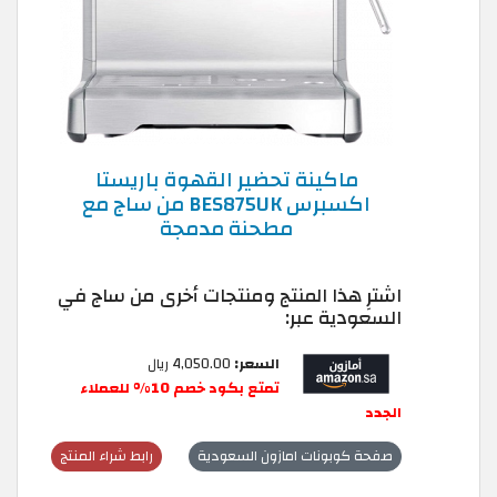
ماكينة تحضير القهوة باريستا
اكسبرس BES875UK من ساج مع
مطحنة مدمجة
اشترِ هذا المنتج ومنتجات أخرى من ساج في
السعودية عبر:
السعر:
4,050.00 ريال
تمتع بكود خصم 10% للعملاء
الجدد
صفحة كوبونات امازون السعودية
رابط شراء المنتج