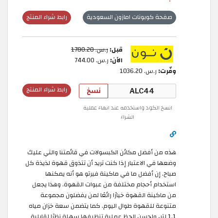
صفحة كوبونات امازون السعودية
رابط شراء المنتج
قبل:
ر.س.‏ 1780.20
الآن:
ر.س.‏ 744.00
وفّرت:
ر.س.‏ 1036.20
نسخ
رابط شراء المنتج
انسخ الكود واستخدمه عند انهاء عملية
الشراء
هذه من أفضل مكائن الكبسولات في قائمتنا والتي عليك
وضعها في الاعتبار إذا كنت تريد أن تتذوق قهوة لذيذة كل
صباح. إن أفضل ما في ماكينة فيرتو هو أنه يمكنها
استخدام أحجام مختلفة من عبوات القهوة. وهذا يجعل
من ماكينة القهوة خيارًا رائعًا لمن يفضلون مجموعة
متنوعة للقهوة طوال اليوم. كما يتضمن سعة خزان مياه
1.1 لتر، ولحسن الحظ عملية تنظيفها سهلة نظرًا لقابلية