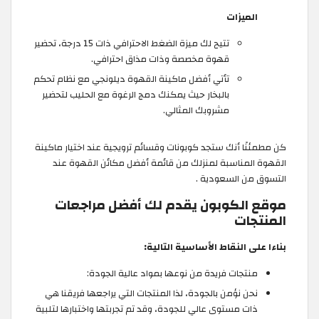
الميزات
تتيح لك ميزة الضغط الاحترافي ذات 15 درجة، تحضير
قهوة مخصصة وذات مذاق احترافي.
تأتي أفضل ماكينة القهوة ديلونجي مع نظام تحكم
بالبخار حيث يمكنك دمج الرغوة مع الحليب لتحضير
مشروبك المثالي.
كن مطمئنًا أنك ستجد كوبونات وقسائم ترويجية عند اختيار ماكينة
القهوة المناسبة لمنزلك من قائمة أفضل مكائن القهوة عند
التسوق من السعودية .
موقع الكوبون يقدم لك أفضل مراجعات
المنتجات
بناءا على النقاط الأساسية التالية:
منتجات فريدة من نوعها بمواد عالية الجودة:
نحن نؤمن بالجودة، لذا المنتجات التي يراجعها فريقنا هي
ذات مستوى عالي للجودة، وقد تم تجربتها واختبارها لتلبية