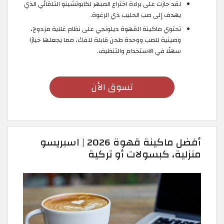
لقد حازت على براءة اختراع المبهر لكابوتشينو التلقائي الذي
يهدف إلى صب الحليب ذي الرغوة.
تحتوي ماكينة القهوة ديلونجي على نظام غلاية مزدوج،
وصينية للصب ووحدة طحن قابلة للفك، مما يجعلها خيارًا
سهلًا في الاستخدام والتنظيف.
تسوق الأن
أفضل ماكينة قهوة 2026 | اسبريسو
منزلية، كبسولات أو تركية