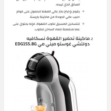
المذاق الذي تريده.
يقوم بإخراج بخار عالي الضغط للحصول على قوام
حليب عالي الجودة من ماكينة باريستا.
للتسخين المسبق لكوب القهوة، فإنه يحتوي على
عصا منفصلة للماء الساخن للكوب.
ماكينة تحضير القهوة نسكافيه
دولتشي غوستو ميني مي EDG155.BG