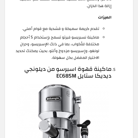
إزالة هذا الخزان.
الميزات
تقدم كريمة سميكة و قشدية مع قوام أصلي.
ماكينة نسبريسو فيرتو تسمح بإستخدام 5 أحجام
مختلفة للأكواب، بما في ذلك الإسبريسو، وجران
لونغو، وإسبريسو مزدوج وألتو. بحيث يمكنك تحديد
الاختيار المفضل بكل سهولة.
ماكينة قهوة اسبرسو من ديلونجي
ديديكا ستايل EC685M