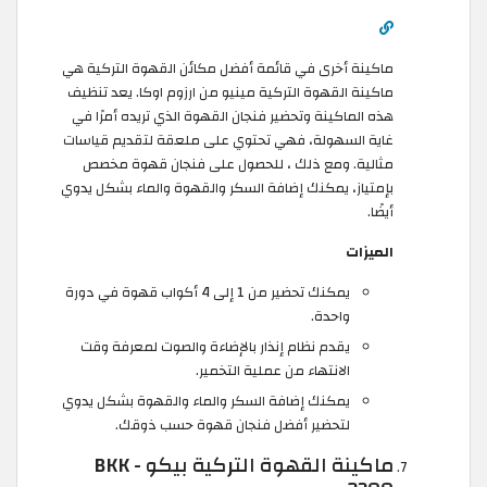
ماكينة أخرى في قائمة أفضل مكائن القهوة التركية هي
ماكينة القهوة التركية مينيو من ارزوم اوكا. يعد تنظيف
هذه الماكينة وتحضير فنجان القهوة الذي تريده أمرًا في
غاية السهولة، فهي تحتوي على ملعقة لتقديم قياسات
مثالية. ومع ذلك ، للحصول على فنجان قهوة مخصص
بإمتياز، يمكنك إضافة السكر والقهوة والماء بشكل يدوي
أيضًا.
الميزات
يمكنك تحضير من 1 إلى 4 أكواب قهوة في دورة
واحدة.
يقدم نظام إنذار بالإضاءة والصوت لمعرفة وقت
الانتهاء من عملية التخمير.
يمكنك إضافة السكر والماء والقهوة بشكل يدوي
لتحضير أفضل فنجان قهوة حسب ذوقك.
ماكينة القهوة التركية بيكو - BKK