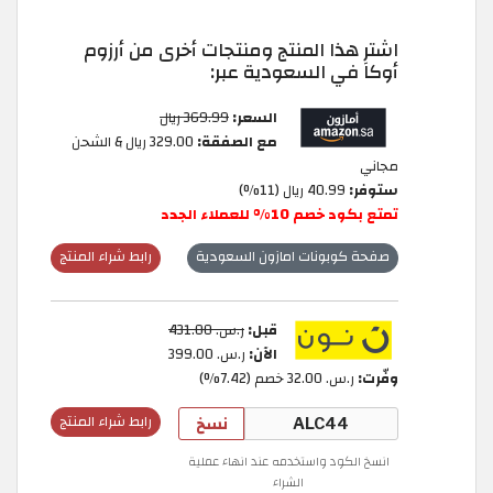
اشترِ هذا المنتج ومنتجات أخرى من أرزوم
أوكا في السعودية عبر:
السعر:
369.99 ريال
مع الصفقة:
329.00 ريال & الشحن
مجاني
ستوفر:
40.99 ريال (11%)
تمتع بكود خصم 10% للعملاء الجدد
صفحة كوبونات امازون السعودية
رابط شراء المنتج
قبل:
ر.س.‏ 431.00
الآن:
ر.س.‏ 399.00
وفّرت:
ر.س.‏ 32.00 خصم (7.42%)
نسخ
رابط شراء المنتج
انسخ الكود واستخدمه عند انهاء عملية
الشراء