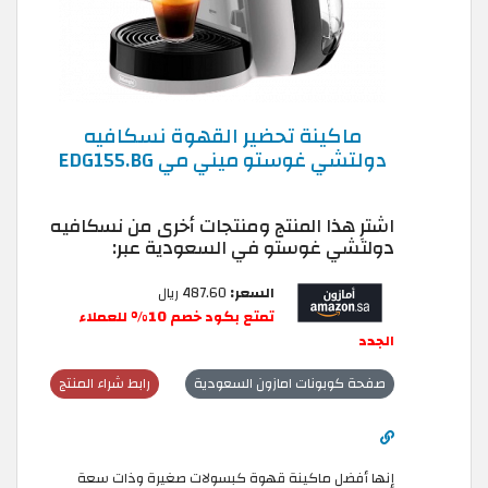
ماكينة تحضير القهوة نسكافيه
دولتشي غوستو ميني مي EDG155.BG
اشترِ هذا المنتج ومنتجات أخرى من نسكافيه
دولتشي غوستو في السعودية عبر:
السعر:
487.60 ريال
تمتع بكود خصم 10% للعملاء
الجدد
صفحة كوبونات امازون السعودية
رابط شراء المنتج
إنها أفضل ماكينة قهوة كبسولات صغيرة وذات سعة