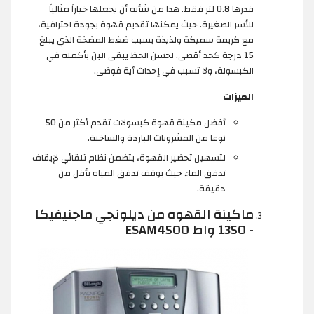
قدرها 0.8 لتر فقط. هذا من شأنه أن يجعلها خياراً مثالياً
للأسر الصغيرة. حيث يمكنها تقديم قهوة بجودة احترافية،
مع كريمة سميكة ولذيذة بسبب ضغط المضخة الذي يبلغ
15 درجة كحد أقصى. لحسن الحظ يبقى البن بأكمله في
الكبسولة، ولا تسبب في إحداث أية فوضى.
الميزات
أفضل مكينة قهوة كبسولات تقدم أكثر من 50
نوعا من المشروبات الباردة والساخنة.
لتسهيل تحضير القهوة، يتضمن نظام تلقائي لإيقاف
تدفق الماء حيث يوقف تدفق المياه بأقل من
دقيقة.
ماكينة القهوه من ديلونجي ماجنيفيكا
- 1350 واط ESAM4500