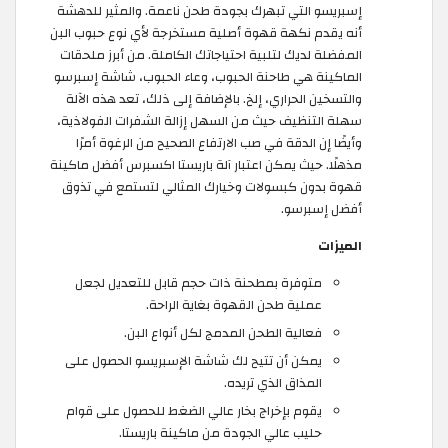
إسبريسو التي تبهرك بجودة طحن ناعمة. والمثير للدهشة
أنه يقدم نكهة قهوة أصلية مستخرجة لأي نوع حبوب البن
المفضلة لديك لتلبية احتياجاتك الكاملة. من أبرز ملحقات
الماكينة هي طاحنة الحبوب، وعاء الحبوب، شاشة إسبرسو
والتسخين الحراري، إلخ. بالإضافة إلى ذلك، تعد هذه الآلة
سهلة التنظيف حيث من السهل إزالة الشفرات الفولاذية،
وأيضًا إن الدقة في صب الارتفاع الصحيح من الرغوة أمرًا
مذهلًا. حيث يمكن اعتبار آلة باريستا اكسبرس أفضل ماكينة
قهوة بدون كبسولات وخيارك المثالي لتستمع في تذوق
أفضل إسبرسو.
الميزات
متوفرة بمطحنة ذات حجم قابل للتعديل لجعل
عملية طحن القهوة بغاية الراحة.
فعالية الطحن المدمج لكل أنواع البن.
يمكن أن تتيح لك شاشة الإسبريسو الحصول على
المذاق الذي تريده.
يقوم بإخراج بخار عالي الضغط للحصول على قوام
حليب عالي الجودة من ماكينة باريستا.