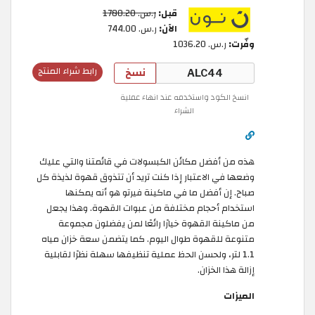
قبل:
ر.س.‏ 1780.20
الآن:
ر.س.‏ 744.00
وفّرت:
ر.س.‏ 1036.20
نسخ
رابط شراء المنتج
انسخ الكود واستخدمه عند انهاء عملية
الشراء
هذه من أفضل مكائن الكبسولات في قائمتنا والتي عليك
وضعها في الاعتبار إذا كنت تريد أن تتذوق قهوة لذيذة كل
صباح. إن أفضل ما في ماكينة فيرتو هو أنه يمكنها
استخدام أحجام مختلفة من عبوات القهوة. وهذا يجعل
من ماكينة القهوة خيارًا رائعًا لمن يفضلون مجموعة
متنوعة للقهوة طوال اليوم. كما يتضمن سعة خزان مياه
1.1 لتر، ولحسن الحظ عملية تنظيفها سهلة نظرًا لقابلية
إزالة هذا الخزان.
الميزات