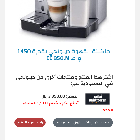
ماكينة القهوة ديلونجي بقدرة 1450
واط EC 850.M
اشترِ هذا المنتج ومنتجات أخرى من ديلونجي
في السعودية عبر:
السعر:
2,990.00 ريال
تمتع بكود خصم 10% للعملاء
الجدد
صفحة كوبونات امازون السعودية
رابط شراء المنتج