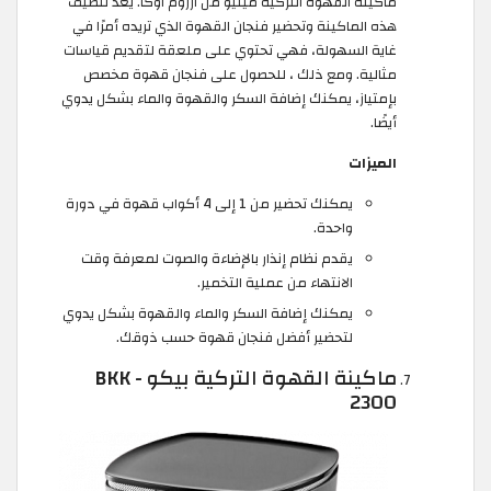
ماكينة القهوة التركية مينيو من ارزوم اوكا. يعد تنظيف
هذه الماكينة وتحضير فنجان القهوة الذي تريده أمرًا في
غاية السهولة، فهي تحتوي على ملعقة لتقديم قياسات
مثالية. ومع ذلك ، للحصول على فنجان قهوة مخصص
بإمتياز، يمكنك إضافة السكر والقهوة والماء بشكل يدوي
أيضًا.
الميزات
يمكنك تحضير من 1 إلى 4 أكواب قهوة في دورة
واحدة.
يقدم نظام إنذار بالإضاءة والصوت لمعرفة وقت
الانتهاء من عملية التخمير.
يمكنك إضافة السكر والماء والقهوة بشكل يدوي
لتحضير أفضل فنجان قهوة حسب ذوقك.
ماكينة القهوة التركية بيكو - BKK
2300