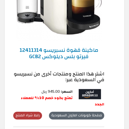
ماكينة قهوة نسبريسو 12411314
فيرتو بلس ديلوكس GCB2
اشترِ هذا المنتج ومنتجات أخرى من نسبريسو
في السعودية عبر:
السعر:
945.00 ريال
تمتع بكود خصم 10% للعملاء
الجدد
صفحة كوبونات امازون السعودية
رابط شراء المنتج