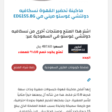
ماكينة تحضير القهوة نسكافيه
دولتشي غوستو ميني مي EDG155.BG
اشترِ هذا المنتج ومنتجات أخرى من نسكافيه
دولتشي غوستو في السعودية عبر:
السعر:
487.60 ريال
تمتع بكود خصم 10% للعملاء
الجدد
صفحة كوبونات امازون السعودية
رابط شراء المنتج
إنها أفضل ماكينة قهوة كبسولات صغيرة وذات سعة
قدرها 0.8 لتر فقط. هذا من شأنه أن يجعلها خياراً مثالياً
للأسر الصغيرة. حيث يمكنها تقديم قهوة بجودة احترافية،
مع كريمة سميكة ولذيذة بسبب ضغط المضخة الذي يبلغ
15 درجة كحد أقصى. لحسن الحظ يبقى البن بأكمله في