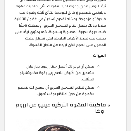
أيضًا لتوفير مذاق وقوام لذيذ لقهوتك. تأتي ماكينة قهوة
ديلونجي بتصميم زر قابل للبرمجة لنتائج ثابتة وقدرة صب
فردية أو مزدوجة. يمكنه تقديم تسخين في غضون 30 ثانية
فقط وذلك بفضل نظام التسخين السريع، ويمكنك لاحقًا
ضبط درجة الحرارة المطلوبة بسهولة. كما يحتوي أيضًا على
صينية صب لضبط الأكواب الطويلة لكي تسهل عليك
الحصول على الحجم الذي تريده من فنجان القهوة.
الميزات
يمكن أن توفر لك أفضل جهاز رغوة بخار قابل
للتعديل من الأبيض الناعم إلى رغوة الكابوتشينو
المثالية.
يمكن لنظام التسخين السريع أن يسمح لك بتحضير
القهوة من دون الانتظار لوقت أطول.
ماكينة القهوة التركية مينيو من ارزوم
اوكا