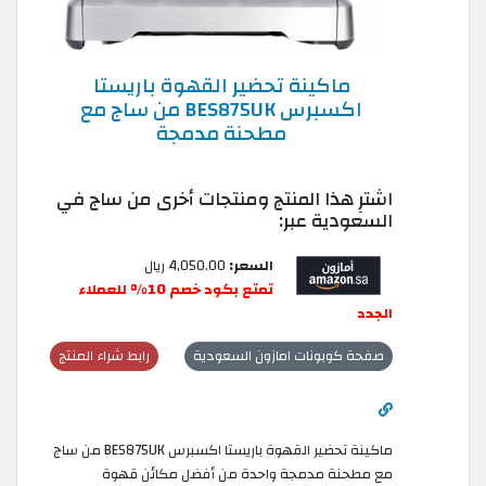
ماكينة تحضير القهوة باريستا
اكسبرس BES875UK من ساج مع
مطحنة مدمجة
اشترِ هذا المنتج ومنتجات أخرى من ساج في
السعودية عبر:
السعر:
4,050.00 ريال
تمتع بكود خصم 10% للعملاء
الجدد
صفحة كوبونات امازون السعودية
رابط شراء المنتج
ماكينة تحضير القهوة باريستا اكسبرس BES875UK من ساج
مع مطحنة مدمجة واحدة من أفضل مكائن قهوة