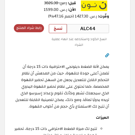
قبل:
ر.س.‏ 3026.30
الآن:
ر.س.‏ 1599.00
وفّرت:
ر.س.‏ 1427.30 (خصم 47.16%)
نسخ
رابط شراء المنتج
انسخ الكود واستخدمه عند انهاء عملية
الشراء
يمكن لآلة الضغط ديلونجي الاحترافية ذات 15 درجة أن
تضمن أعلى جودة للقهوة، حيث من المدهش أن نظام
التحكم القابل للتعديل يجعل من السهل تحضير القهوة
المخصصة. كما تحتوي على نظام تحضير القهوة اليدوي
الذي سيجعلك تشعر وكأنك تقوم بإعداد إسبرسو الذي
تريده يدويًا تمامًا. ومع ذلك، يمكن للصينية القابلة للتعديل
أن تتيح لك الاستمتاع بأي حجم من أكواب القهوة.
الميزات
تتيح لك ميزة الضغط الاحترافي ذات 15 درجة، تحضير