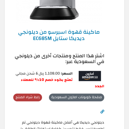
ماكينة قهوة اسبرسو من ديلونجي
ديديكا ستايل EC685M
اشترِ هذا المنتج ومنتجات أخرى من ديلونجي
في السعودية عبر:
السعر:
1,108.00 ريال & شحن مجاني
تمتع بكود خصم 10% للعملاء
الجدد
صفحة كوبونات امازون السعودية
رابط شراء المنتج
ديلونجي ديديكا هي أفضل ماكينة قهوة ديلونجي تم
تطويرها ليس فقط لتحسين كفاءة استهلاك الطاقة، بل