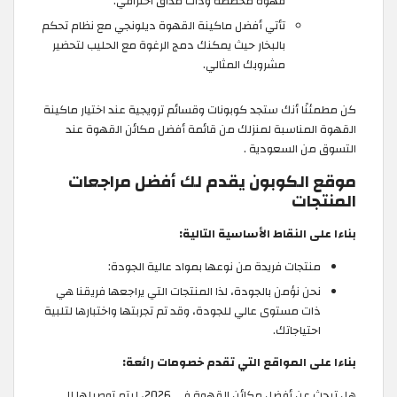
قهوة مخصصة وذات مذاق احترافي.
تأتي أفضل ماكينة القهوة ديلونجي مع نظام تحكم
بالبخار حيث يمكنك دمج الرغوة مع الحليب لتحضير
مشروبك المثالي.
كن مطمئنًا أنك ستجد كوبونات وقسائم ترويجية عند اختيار ماكينة
القهوة المناسبة لمنزلك من قائمة أفضل مكائن القهوة عند
التسوق من السعودية .
موقع الكوبون يقدم لك أفضل مراجعات
المنتجات
بناءا على النقاط الأساسية التالية:
منتجات فريدة من نوعها بمواد عالية الجودة:
نحن نؤمن بالجودة، لذا المنتجات التي يراجعها فريقنا هي
ذات مستوى عالي للجودة، وقد تم تجربتها واختبارها لتلبية
احتياجاتك.
بناءا على المواقع التي تقدم خصومات رائعة:
هل تبحث عن أفضل مكائن القهوة في 2026، ليتم توصيلها إلى