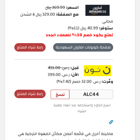
السعر:
369.99 ريال
مع الصفقة:
329.00 ريال & الشحن
مجاني
ستوفر:
40.99 ريال (11%)
تمتع بكود خصم 10% للعملاء الجدد
صفحة كوبونات امازون السعودية
رابط شراء المنتج
قبل:
ر.س.‏ 431.00
الآن:
ر.س.‏ 399.00
وفّرت:
ر.س.‏ 32.00 خصم (7.42%)
نسخ
رابط شراء المنتج
انسخ الكود واستخدمه عند انهاء عملية
الشراء
ماكينة أخرى في قائمة أفضل مكائن القهوة التركية هي