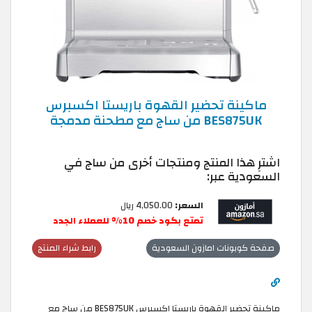
ماكينة تحضير القهوة باريستا اكسبرس
BES875UK من ساج مع مطحنة مدمجة
اشترِ هذا المنتج ومنتجات أخرى من ساج في
السعودية عبر:
السعر:
4,050.00 ريال
تمتع بكود خصم 10% للعملاء الجدد
صفحة كوبونات امازون السعودية
رابط شراء المنتج
ماكينة تحضير القهوة باريستا اكسبرس BES875UK من ساج مع