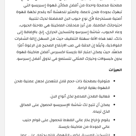
مطحنة مدمجة واحدة من أفضل مكائن قهوة إسبريسو التي
تبهرك بجودة طحن ناعمة. والمثير للدهشة أنه يقدم نكهة قهوة
أصلية مستخرجة لأي نوع حبوب البن المفضلة لديك لتلبية
احتياجاتك الكاملة. من أبرز ملحقات الماكينة هي طاحنة الحبوب،
وعاء الحبوب، شاشة إسبرسو والتسخين الحراري، إلخ. بالإضافة إلى
ذلك، تعد هذه الآلة سهلة التنظيف حيث من السهل إزالة الشفرات
الفولاذية، وأيضًا إن الدقة في صب الارتفاع الصحيح من الرغوة أمرًا
مذهلًا. حيث يمكن اعتبار آلة باريستا اكسبرس أفضل ماكينة قهوة
بدون كبسولات وخيارك المثالي لتستمع في تذوق أفضل إسبرسو.
الميزات
متوفرة بمطحنة ذات حجم قابل للتعديل لجعل عملية طحن
القهوة بغاية الراحة.
فعالية الطحن المدمج لكل أنواع البن.
يمكن أن تتيح لك شاشة الإسبريسو الحصول على المذاق
الذي تريده.
يقوم بإخراج بخار عالي الضغط للحصول على قوام حليب
عالي الجودة من ماكينة باريستا.
للتسخين المسبق لكوب القهوة، فإنه يحتوي على عصا