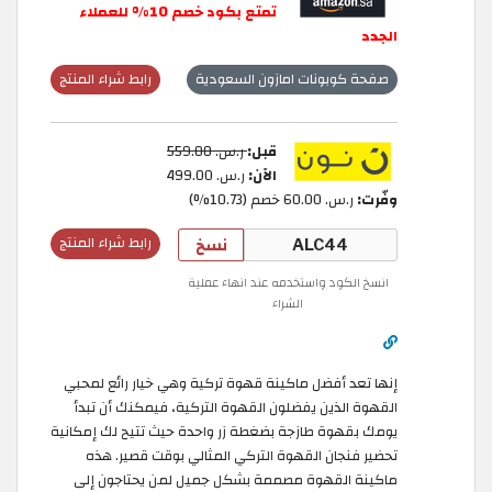
تمتع بكود خصم 10% للعملاء
الجدد
صفحة كوبونات امازون السعودية
رابط شراء المنتج
قبل:
ر.س.‏ 559.00
الآن:
ر.س.‏ 499.00
وفّرت:
ر.س.‏ 60.00 خصم (10.73%)
نسخ
رابط شراء المنتج
انسخ الكود واستخدمه عند انهاء عملية
الشراء
إنها تعد أفضل ماكينة قهوة تركية وهي خيار رائع لمحبي
القهوة الذين يفضلون القهوة التركية، فيمكنك أن تبدأ
يومك بقهوة طازجة بضغطة زر واحدة حيث تتيح لك إمكانية
تحضير فنجان القهوة التركي المثالي بوقت قصير. هذه
ماكينة القهوة مصممة بشكل جميل لمن يحتاجون إلى