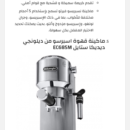
تقدم كريمة سميكة و قشدية مع قوام أصلي.
ماكينة نسبريسو فيرتو تسمح بإستخدام 5 أحجام
مختلفة للأكواب، بما في ذلك الإسبريسو، وجران
لونغو، وإسبريسو مزدوج وألتو. بحيث يمكنك تحديد
الاختيار المفضل بكل سهولة.
ماكينة قهوة اسبرسو من ديلونجي
ديديكا ستايل EC685M