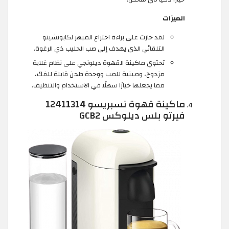
الميزات
لقد حازت على براءة اختراع المبهر لكابوتشينو
التلقائي الذي يهدف إلى صب الحليب ذي الرغوة.
تحتوي ماكينة القهوة ديلونجي على نظام غلاية
مزدوج، وصينية للصب ووحدة طحن قابلة للفك،
مما يجعلها خيارًا سهلًا في الاستخدام والتنظيف.
ماكينة قهوة نسبريسو 12411314
فيرتو بلس ديلوكس GCB2