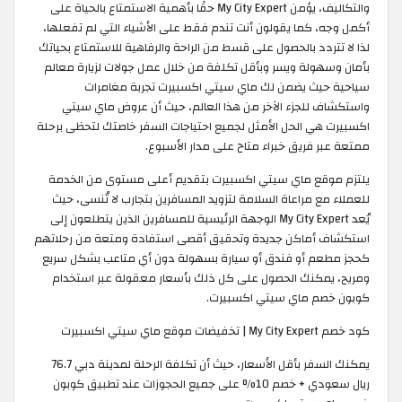
والتكاليف، يؤمن My City Expert حقًا بأهمية الاستمتاع بالحياة على
أكمل وجه، كما يقولون أنت تندم فقط على الأشياء التي لم تفعلها،
لذا لا تتردد بالحصول على قسط من الراحة والرفاهية للاستمتاع بحياتك
بأمان وسهولة ويسر وبأقل تكلفة من خلال عمل جولات لزيارة معالم
سياحية حيث يضمن لك ماي سيتي اكسبيرت تجربة مغامرات
واستكشاف للجزء الآخر من هذا العالم، حيث أن عروض ماي سيتي
اكسبيرت هي الحل الأمثل لجميع احتياجات السفر خاصتك لتحظى برحلة
ممتعة عبر فريق خبراء متاح على مدار الأسبوع.
يلتزم موقع ماي سيتي اكسبيرت بتقديم أعلى مستوى من الخدمة
للعملاء مع مراعاة السلامة لتزويد المسافرين بتجارب لا تُنسى، حيث
يُعد My City Expert الوجهة الرئيسية للمسافرين الذين يتطلعون إلى
استكشاف أماكن جديدة وتحقيق أقصى استفادة ومتعة من رحلاتهم
كحجز مطعم أو فندق أو سيارة بسهولة دون أي متاعب بشكل سريع
ومريح، يمكنك الحصول على كل ذلك بأسعار معقولة عبر استخدام
كوبون خصم ماي سيتي اكسبيرت.
كود خصم My City Expert | تخفيضات موقع ماي سيتي اكسبيرت
يمكنك السفر بأقل الأسعار، حيث أن تكلفة الرحلة لمدينة دبي 76.7
ريال سعودي + خصم 10% على جميع الحجوزات عند تطبيق كوبون