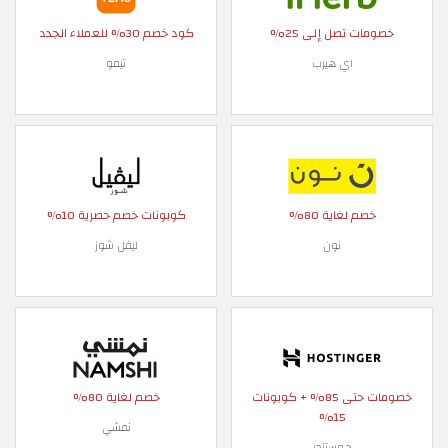
خصومات تصل إلى 25%
كود خصم 30% للعملاء الجدد
اي هيرب
تيمو
خصم لغاية 80%
كوبونات خصم حصرية 10%
نون
ليفل شوز
خصومات حتى 85% + كوبونات
خصم لغاية 80%
15%
نمشي
هوستنجر