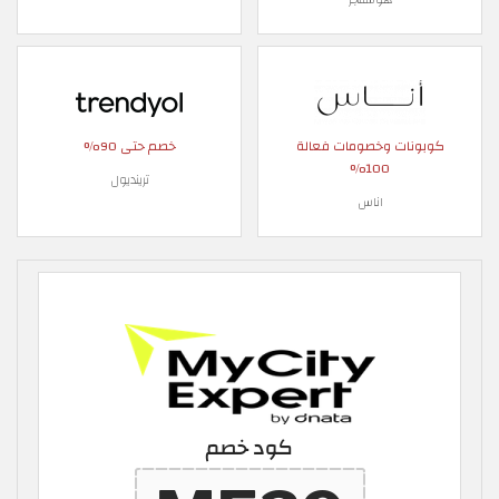
كوبونات وخصومات فعالة
خصم حتى 90%
100%
ترينديول
اناس